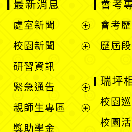
最新消息
會考
處室新聞
會考歷
展
校園新聞
歷屆段
開
展
研習資訊
選
開
瑞坪
緊急通告
單
選
展
校園巡
親師生專區
單
開
展
校園活
獎助學金