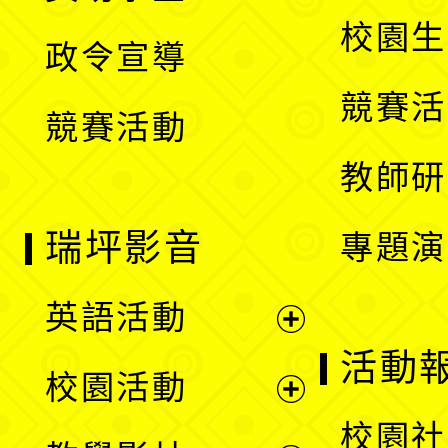
選
開
校園生
政令宣導
單
選
競賽活
競賽活動
單
教師研
瑞坪影音
專題演
英語活動
展
活動
校園活動
開
展
校園社