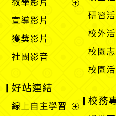
教學影片
選
開
展
研習活
宣導影片
單
選
開
校外活
獲獎影片
單
選
校園志
社團影音
單
校園活
好站連結
校務
線上自主學習