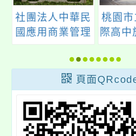
民
桃園市立大園國
有關南
理
際高中於114年6
等學校
令
月7日(星期六)辦
色招生
慧
理「校園開放日
聯合分
與
Open Day 暨校
執行「
頁面QRcod
務說明會」活動
度高級
藝術才
招生甄