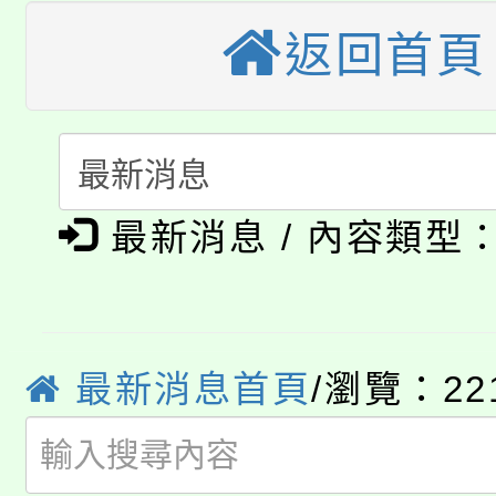
大溪自造教育及科技中心
份教師增能研習
半價優惠，詳情可洽有
返回首頁
淨零綠生活教案入校路
份教師研習
者。
115年食農教育專業人
會
「本色祭」8/29、30
程
最新消息 / 內容類型
8/21下午1時於龍潭區
場熱烈登場!
YOUNG桃局內行報名
徵才活動。
8月14至27日，桃園
局官網。
最新消息首頁
/瀏覽：22
115年桃園市運動會8/1
開!
桃園市低收入戶享有免
田徑場及游泳池舉行。