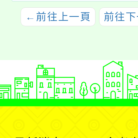
←
前往上一頁
前往下