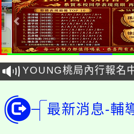
「本色祭」8/29、30
8/21下午1時於龍潭區
場熱烈登場!
YOUNG桃局內行報名
徵才活動。
8月14至27日，桃園
局官網。
115年桃園市運動會8/1
開!
最新消息-輔
桃園市低收入戶享有免
田徑場及游泳池舉行。
大園自造教育及科技中心
視費優惠，中低收入戶