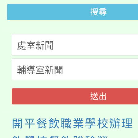
大園自造教育及科技中心
視費優惠，中低收入戶
搜尋
大溪自造教育及科技中心
份教師增能研習
半價優惠，詳情可洽有
淨零綠生活教案入校路
份教師研習
者。
115年食農教育專業人
會
程
送出
開平餐飲職業學校辦理