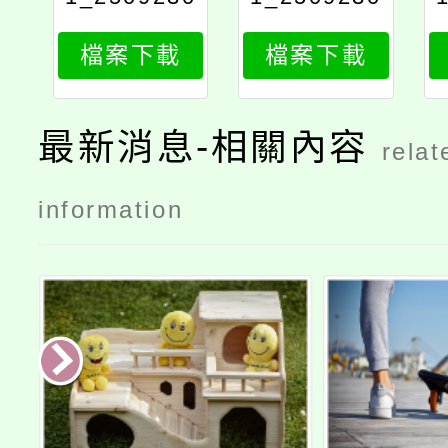
051_attach
051_attach
檔案下載
檔案下載
1
2
最新消息-相關內容
relat
information