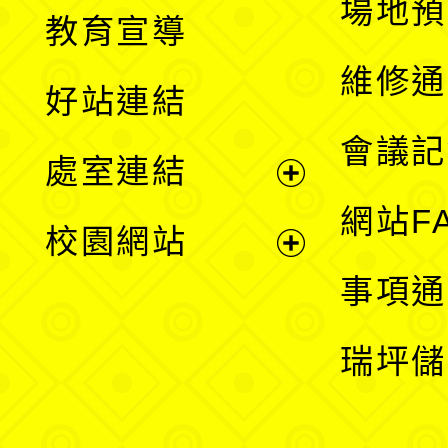
展
場地預
教育宣導
開
維修通
好站連結
選
會議記
處室連結
單
展
網站F
校園網站
開
展
事項通
選
開
瑞坪儲
單
選