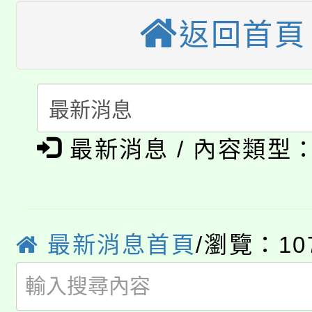
桃園市115學年度學生
返回首頁
縣市「校園短影音徵選
程，歡迎學生輔導中心
「桃園市補助參觀特色
要點
門員」簡章及活動海報
心理、諮商輔導、社會
115年度「教育部表揚
展演活動實施計畫」
踴躍報名參加。
系所師生報名參加。
公告本校115學年度第1
義教育推展貢獻獎」
最新消息 / 內容類型
「2026金融保險知識
代理(課)教師甄選結果(
桃園市115學年度學生
車」活動
公告本校115學年度第
生本土語及新住民語歌
最新消息首頁
/瀏覽：10
公告本校115學年度第
代理(課)教師甄選結果(
轉知中國文化大學推廣