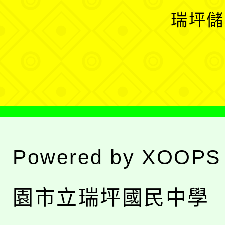
選
開
瑞坪儲
單
選
單
Powered by
XOOPS
園市立瑞坪國民中學