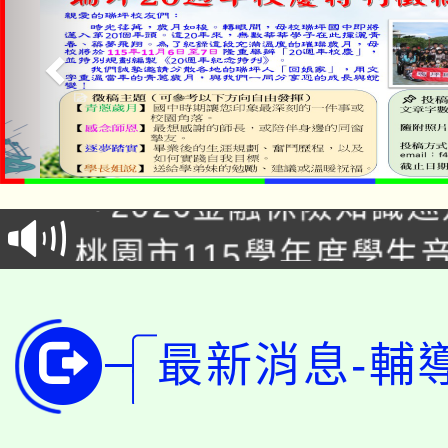
公告本校115學年度第1
「2026金融保險知識
代理(課)教師甄選結果(
桃園市115學年度學生
車」活動
公告本校115學年度第
生本土語及新住民語歌
公告本校115學年度第
代理(課)教師甄選結果(
最新消息-輔
轉知中國文化大學推廣
代理(課)教師甄選結果(
轉知苗栗縣政府辦理11
《TA101》溝通分析