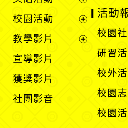
展
活動
校園活動
開
展
校園社
教學影片
選
開
展
研習活
宣導影片
單
選
開
校外活
獲獎影片
單
選
校園志
社團影音
單
校園活