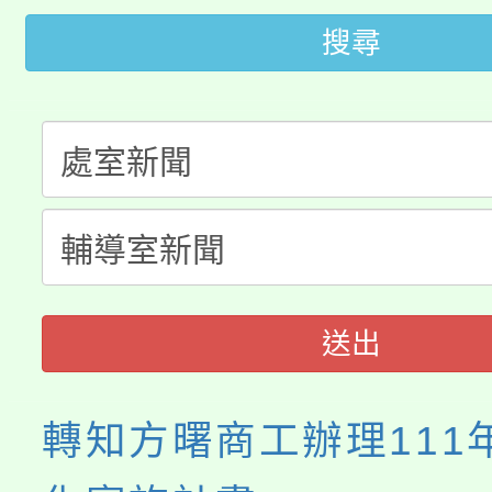
代理(課)教師甄選結果(
搜尋
轉知苗栗縣政府辦理11
《TA101》溝通分析
桃園市115學年度學生
縣市「校園短影音徵選
程，歡迎學生輔導中心
「桃園市補助參觀特色
要點
門員」簡章及活動海報
心理、諮商輔導、社會
115年度「教育部表揚
展演活動實施計畫」
踴躍報名參加。
系所師生報名參加。
義教育推展貢獻獎」
送出
轉知方曙商工辦理111