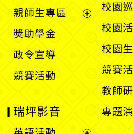
展
校園巡
親師生專區
單
開
展
校園活
獎助學金
選
開
校園生
政令宣導
單
選
競賽活
競賽活動
單
教師研
瑞坪影音
專題演
英語活動