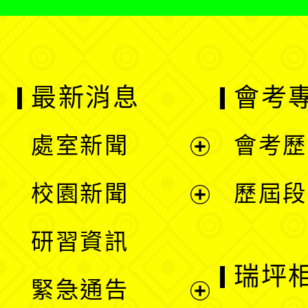
最新消息
會考
處室新聞
會考歷
展
校園新聞
歷屆段
開
展
研習資訊
選
開
瑞坪
緊急通告
單
選