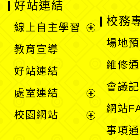
好站連結
校務
線上自主學習
展
場地預
教育宣導
開
維修通
好站連結
選
會議記
處室連結
單
展
網站F
校園網站
開
展
事項通