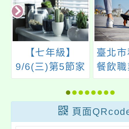
育
【七年級】
臺北市
9/6(三)第5節家
餐飲職
眼
庭教育宣導，請
理兩場
就
登入meet。
年度新
驗營活
頁面QRcod