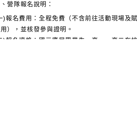
四、營隊報名說明：
(一)報名費用：全程免費（不含前往活動現場及
費用），並核發參與證明。
(二)報名資格：國三應屆畢業生、高一、高二在
五、隨文檢附活動簡章及海報各1張，詳情請見簡
、報名網址： https://www.accupass.com/go
youthstage202308。
、活動聯絡窗口：李小姐，聯絡電話：03-82667
文可瀏覽群組：
註冊會員
訪客