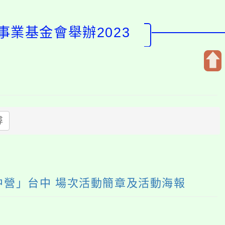
業基金會舉辦2023
開
啟
上
方
尋
區
塊
中營」台中 場次活動簡章及活動海報