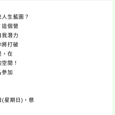
來人生藍圖？
？這個營
自我潛力
你將打破
是，在
的空間！
名參加
日(星期日)，慈