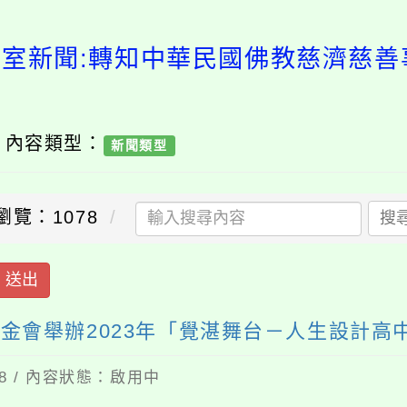
導室新聞:轉知中華民國佛教慈濟慈善事
/ 內容類型：
新聞類型
瀏覽：1078
搜
送出
金會舉辦2023年「覺湛舞台－人生設計高
08 / 內容狀態：啟用中