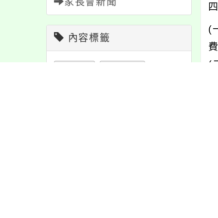
家長會新聞
內容標籤
教學
38
資訊
337
節日
10
重要
38
防疫
36
六
公告
1609
學習
109
/
七
報名
1151
注意
180
課程
151
特色
6
宣導
274
活動
1171
內
緊急
2