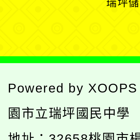
瑞坪儲
單
選
單
Powered by
XOOPS
園市立瑞坪國民中學
地址：
32658桃園市