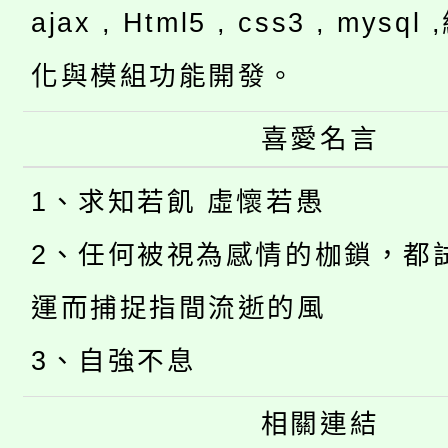
ajax , Html5 , css3 , mysq
化與模組功能開發。
喜愛名言
1、求知若飢 虛懷若愚
2、任何被視為感情的枷鎖，都
運而捕捉指間流逝的風
3、自強不息
相關連結