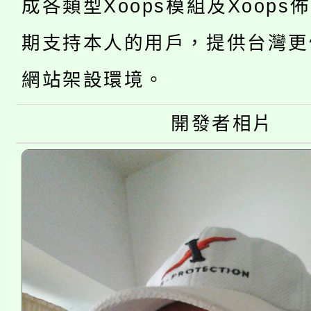
成各類型Xoops模組及Xoops
桃園市低收入戶享有免
田徑場及游泳池舉行。
期支持本人的用戶，提供台灣更
大園自造教育及科技中心
視費優惠，中低收入戶
網站架設環境。
大溪自造教育及科技中心
份教師增能研習
半價優惠，詳情可洽有
淨零綠生活教案入校路
份教師研習
開發者相片
者。
115年食農教育專業人
會
程