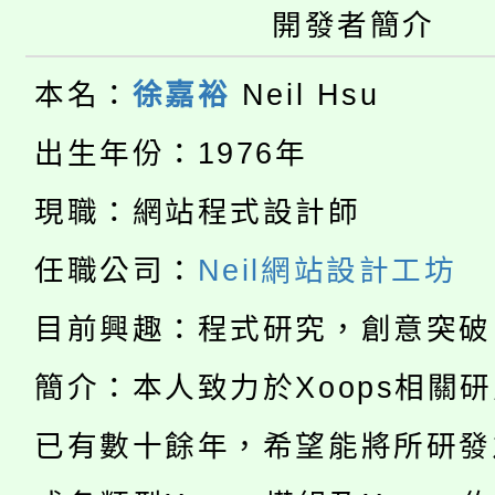
大園自造教育及科技中心
視費優惠，中低收入戶
開發者簡介
大溪自造教育及科技中心
份教師增能研習
半價優惠，詳情可洽有
本名：
徐嘉裕
Neil Hsu
淨零綠生活教案入校路
份教師研習
者。
出生年份：1976年
115年食農教育專業人
會
現職：網站程式設計師
「本色祭」8/29、30
程
任職公司：
Neil網站設計工坊
8/21下午1時於龍潭區
場熱烈登場!
目前興趣：程式研究，創意突破
YOUNG桃局內行報名
徵才活動。
簡介：本人致力於Xoops相關
8月14至27日，桃園
局官網。
已有數十餘年，希望能將所研發
115年桃園市運動會8/1
開!