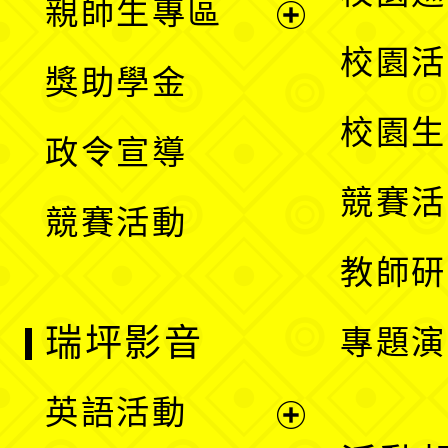
親師生專區
單
開
展
校園活
獎助學金
選
開
校園生
政令宣導
單
選
競賽活
競賽活動
單
教師研
瑞坪影音
專題演
英語活動