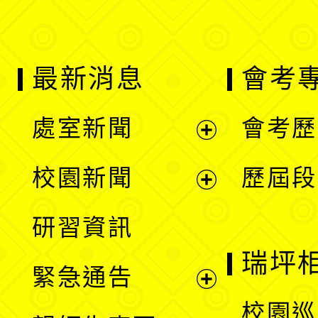
最新消息
會考
處室新聞
會考歷
展
校園新聞
歷屆段
開
展
研習資訊
選
開
瑞坪
緊急通告
單
選
展
校園巡