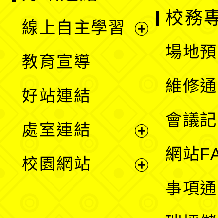
校務
線上自主學習
展
場地預
教育宣導
開
維修通
好站連結
選
會議記
處室連結
單
展
網站F
校園網站
開
展
事項通
選
開