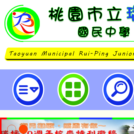
neilrpjhstyc網站設計者：徐嘉裕 N