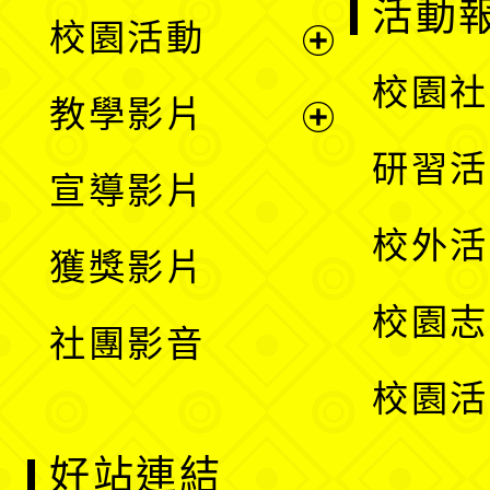
展
活動
校園活動
開
展
校園社
教學影片
選
開
展
研習活
宣導影片
單
選
開
校外活
獲獎影片
單
選
校園志
社團影音
單
校園活
好站連結