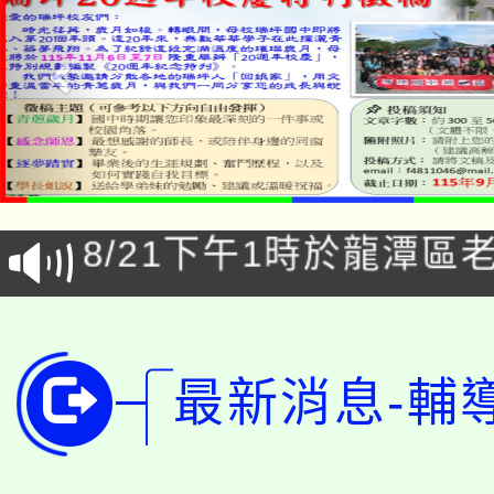
「本色祭」8/29、30
8/21下午1時於龍潭區
場熱烈登場!
YOUNG桃局內行報名
徵才活動。
8月14至27日，桃園
局官網。
最新消息-輔
115年桃園市運動會8/1
開!
桃園市低收入戶享有免
田徑場及游泳池舉行。