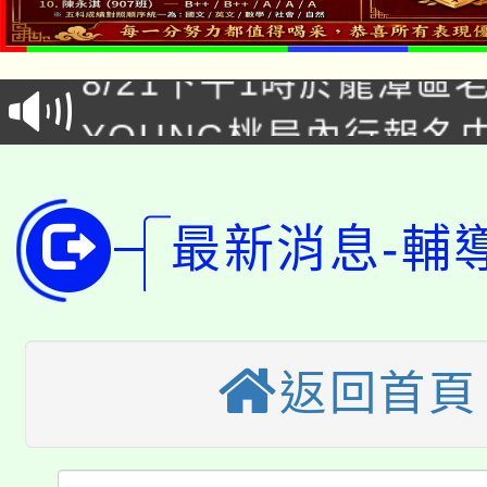
「本色祭」8/29、30
8/21下午1時於龍潭區
場熱烈登場!
YOUNG桃局內行報名
徵才活動。
8月14至27日，桃園
局官網。
115年桃園市運動會8/1
開!
最新消息-輔
桃園市低收入戶享有免
田徑場及游泳池舉行。
大園自造教育及科技中心
視費優惠，中低收入戶
返回首頁
大溪自造教育及科技中心
份教師增能研習
半價優惠，詳情可洽有
淨零綠生活教案入校路
份教師研習
者。