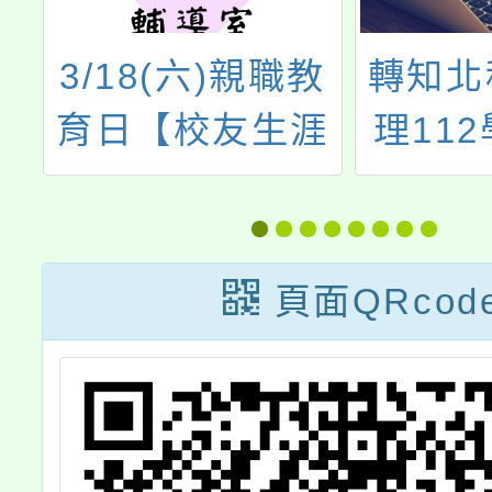
3/18(六)親職教
轉知北
一
育日【校友生涯
理11
學
經驗】分享相關
中家長
區
流程和簡報。
職宣導
化
施
頁面QRcod
體
飲
驗