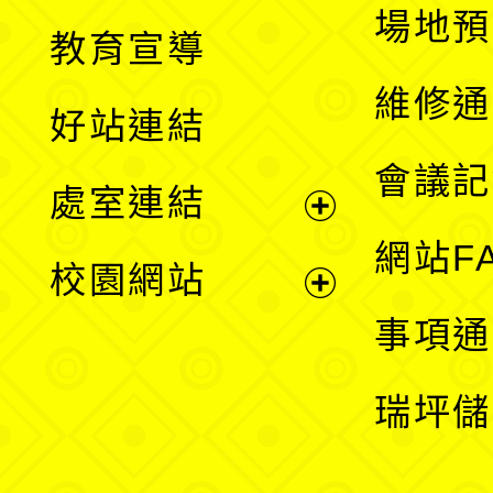
展
場地預
教育宣導
開
維修通
好站連結
選
會議記
處室連結
單
展
網站F
校園網站
開
展
事項通
選
開
瑞坪儲
單
選