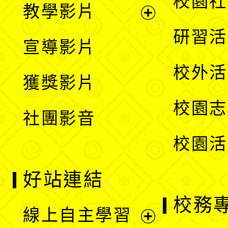
校園社
教學影片
選
開
展
研習活
宣導影片
單
選
開
校外活
獲獎影片
單
選
校園志
社團影音
單
校園活
好站連結
校務
線上自主學習