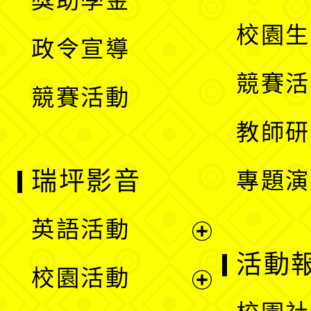
獎助學金
選
開
校園生
政令宣導
單
選
競賽活
競賽活動
單
教師研
瑞坪影音
專題演
英語活動
展
活動
校園活動
開
展