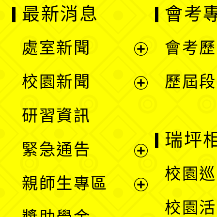
最新消息
會考
處室新聞
會考歷
展
校園新聞
歷屆段
開
展
研習資訊
選
開
瑞坪
緊急通告
單
選
展
校園巡
親師生專區
單
開
展
校園活