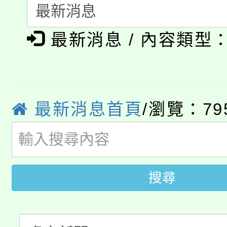
115年食農教育專業人
會
「本色祭」8/29、30
程
最新消息 / 內容類型
8/21下午1時於龍潭區
場熱烈登場!
YOUNG桃局內行報名
徵才活動。
8月14至27日，桃園
最新消息首頁
/瀏覽：79
局官網。
115年桃園市運動會8/1
開!
桃園市低收入戶享有免
田徑場及游泳池舉行。
搜尋
大園自造教育及科技中心
視費優惠，中低收入戶
大溪自造教育及科技中心
份教師增能研習
半價優惠，詳情可洽有