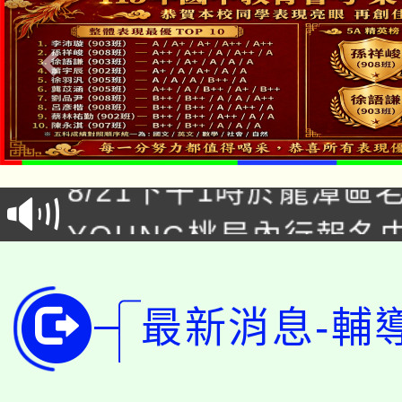
「本色祭」8/29、30
8/21下午1時於龍潭區
場熱烈登場!
YOUNG桃局內行報名
徵才活動。
8月14至27日，桃園
局官網。
115年桃園市運動會8/1
開!
最新消息-輔
桃園市低收入戶享有免
田徑場及游泳池舉行。
大園自造教育及科技中心