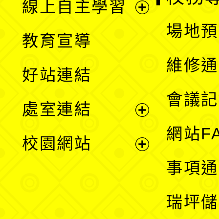
線上自主學習
展
場地預
教育宣導
開
維修通
好站連結
選
會議記
處室連結
單
展
網站F
校園網站
開
展
事項通
選
開
瑞坪儲
單