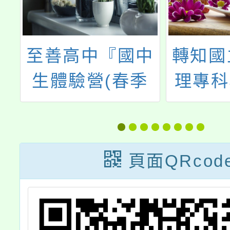
辦
至善高中『國中
轉知國
生體驗營(春季
理專科
中
營)』
年3月
六)「
~113
頁面QRcod
試入學
原住民