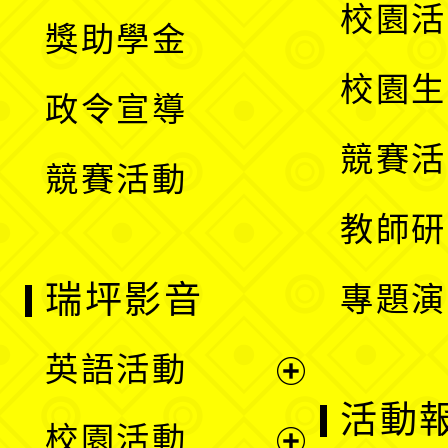
開
展
校園活
獎助學金
選
開
校園生
政令宣導
單
選
競賽活
競賽活動
單
教師研
瑞坪影音
專題演
英語活動
展
活動
校園活動