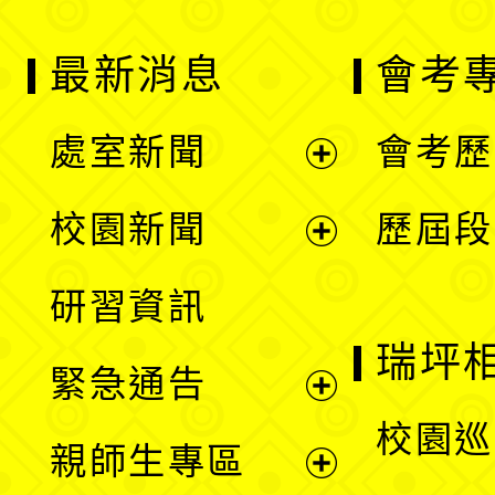
最新消息
會考
處室新聞
會考歷
展
校園新聞
歷屆段
開
展
研習資訊
選
開
瑞坪
緊急通告
單
選
展
校園巡
親師生專區
單