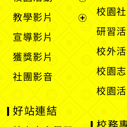
開
展
校園社
教學影片
選
開
展
研習活
宣導影片
單
選
開
校外活
獲獎影片
單
選
校園志
社團影音
單
校園活
好站連結
校務