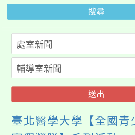
桃園市低收入戶享有免
田徑場及游泳池舉行。
搜尋
大園自造教育及科技中心
視費優惠，中低收入戶
大溪自造教育及科技中心
份教師增能研習
半價優惠，詳情可洽有
淨零綠生活教案入校路
份教師研習
者。
115年食農教育專業人
會
程
送出
臺北醫學大學【全國青