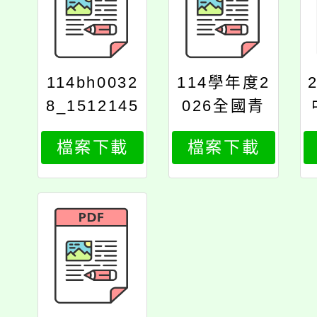
114bh0032
114學年度2
8_1512145
026全國青
6937_print
少年寒假醫
檔案下載
檔案下載
學營簡章_1
_15121456
937