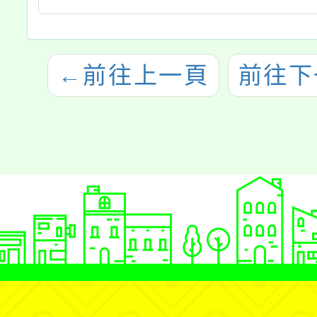
←
前往上一頁
前往下