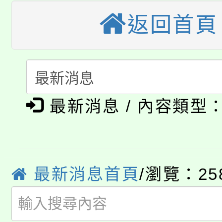
視費優惠，中低收入戶
返回首頁
大溪自造教育及科技中心
份教師增能研習
半價優惠，詳情可洽有
淨零綠生活教案入校路
份教師研習
者。
115年食農教育專業人
會
「本色祭」8/29、30
程
最新消息 / 內容類型
8/21下午1時於龍潭區
場熱烈登場!
YOUNG桃局內行報名
徵才活動。
8月14至27日，桃園
最新消息首頁
/瀏覽：25
局官網。
115年桃園市運動會8/1
開!