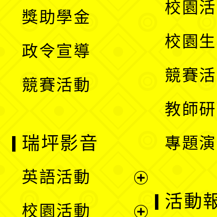
展
校園活
獎助學金
選
開
校園生
政令宣導
單
選
競賽活
競賽活動
單
教師研
瑞坪影音
專題演
英語活動
展
活動
校園活動