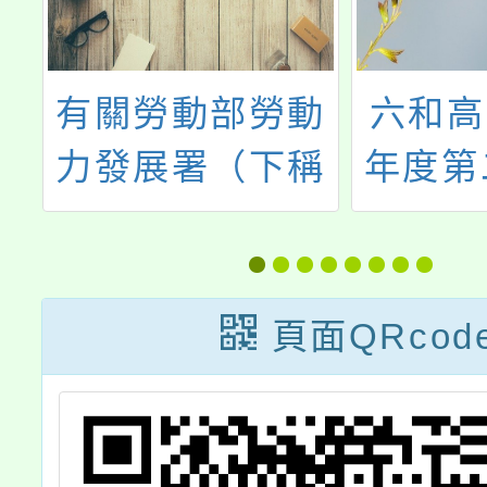
學
有關勞動部勞動
六和高
學
力發展署（下稱
年度第
教
勞發署）轉知台
辦舉辦
型
灣就業通名稱遭
業群科
。
詐騙訊息冒用一
活動」
頁面QRcod
案