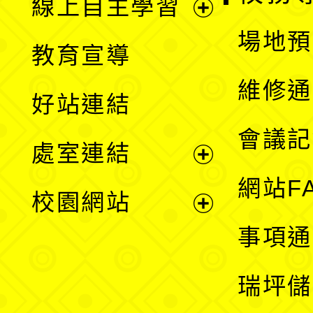
線上自主學習
展
場地預
教育宣導
開
維修通
好站連結
選
會議記
處室連結
單
展
網站F
校園網站
開
展
事項通
選
開
瑞坪儲
單