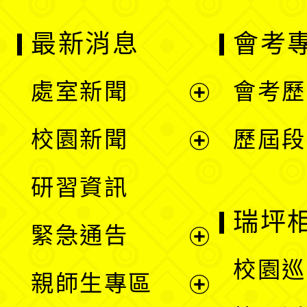
最新消息
會考
處室新聞
會考歷
展
校園新聞
歷屆段
開
展
研習資訊
選
開
瑞坪
緊急通告
單
選
展
校園巡
親師生專區
單
開