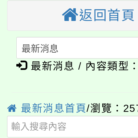
視費優惠，中低收入戶
返回首頁
大溪自造教育及科技中心
份教師增能研習
半價優惠，詳情可洽有
淨零綠生活教案入校路
份教師研習
者。
115年食農教育專業人
會
「本色祭」8/29、30
程
最新消息 / 內容類型
8/21下午1時於龍潭區
場熱烈登場!
YOUNG桃局內行報名
徵才活動。
8月14至27日，桃園
最新消息首頁
/瀏覽：25
局官網。
115年桃園市運動會8/1
開!
桃園市低收入戶享有免