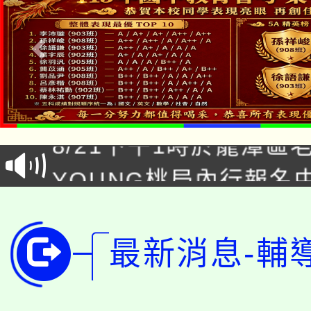
「本色祭」8/29、30
8/21下午1時於龍潭區
場熱烈登場!
YOUNG桃局內行報名
徵才活動。
8月14至27日，桃園
局官網。
115年桃園市運動會8/1
開!
最新消息-輔
桃園市低收入戶享有免
田徑場及游泳池舉行。
大園自造教育及科技中心