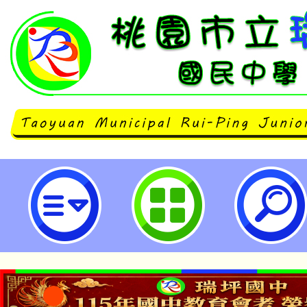
新竹女中沂風體驗學力無限—版畫與
園市立瑞坪國民中學