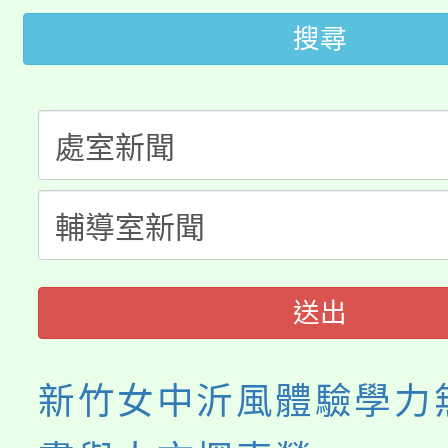
田徑場及游泳池舉行。
搜尋
大園自造教育及科技中心
視費優惠，中低收入戶
大溪自造教育及科技中心
份教師增能研習
半價優惠，詳情可洽有
淨零綠生活教案入校路
份教師研習
者。
115年食農教育專業人
會
程
送出
新竹女中沂風體驗學力