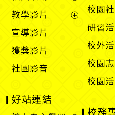
開
展
校園社
教學影片
選
開
展
研習活
宣導影片
單
選
開
校外活
獲獎影片
單
選
校園志
社團影音
單
校園活
好站連結
校務