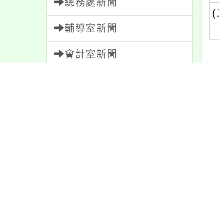
總務處新聞
(
輔導室新聞
會計室新聞
人事室新聞
內
家長會新聞
內容標籤
最
資訊
337
學習
109
宣導
274
特色
6
注意
180
報名
1151