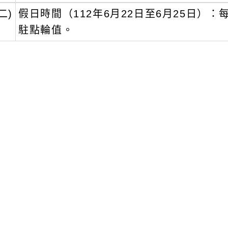
二)
假日時間（112年6月22日至6月25日）
駐點輪值。
文可瀏覽群組：
註冊會員
訪客
新消息-相關內容
related information