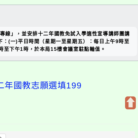
關閉區
999專線」，並安排十二年國教免試入學適性宣導講師團講
塊
：(一)平日時間（星期一至星期五）：每日上午9時至
9時至下午1時，於本局15樓會議室駐點輪值。
二年國教志願選填199
開
啟
上
方