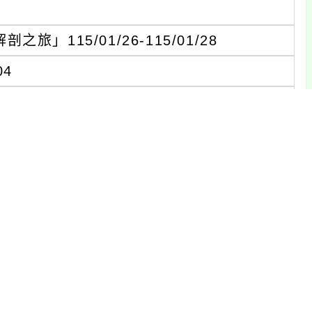
115/01/26-115/01/28
04
北區學士路91號)
止(額滿提前截止報名)
.com/view/cmucamp)