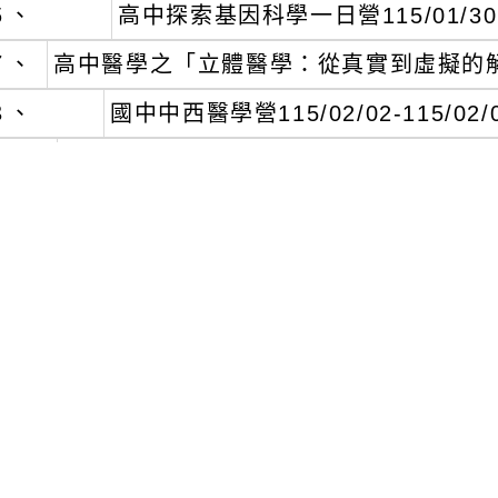
６、
高中探索基因科學一日營115/01/30
７、
高中醫學之「立體醫學：從真實到虛擬的解剖之旅」
８、
國中中西醫學營115/02/02-115/02/
二)
上課地點：中國醫藥大學英才校區(台中市
三)
報名時間：114/10/22至114/12/25
四)
報名方式：線上報名(https://sites.google
三、
課程洽詢電話：04-22054326
文可瀏覽群組：
註冊會員
訪客