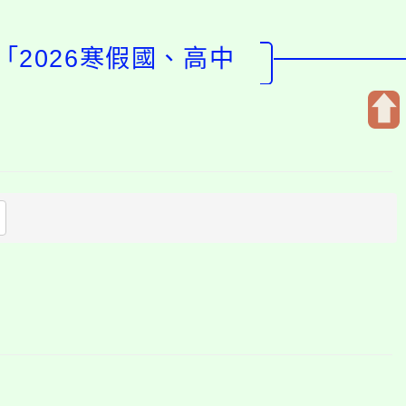
2026寒假國、高中
開
啟
上
方
區
塊