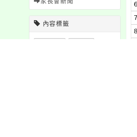
家長會新聞
內容標籤
報名
1151
節日
10
(
公告
1611
注意
180
(
防疫
36
課程
152
(
教學
38
重要
38
資訊
337
宣導
274
學習
109
活動
1171
內
緊急
2
特色
6