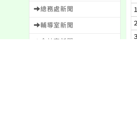
總務處新聞
輔導室新聞
會計室新聞
人事室新聞
家長會新聞
內容標籤
活動
1171
教學
38
(
報名
1151
防疫
36
(