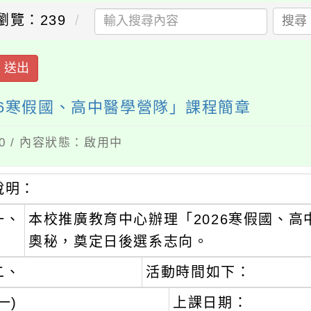
瀏覽：239
搜尋
送出
26寒假國、高中醫學營隊」課程簡章
20 / 內容狀態：啟用中
說明：
一、
本校推廣教育中心辦理「2026寒假國、
奧秘，奠定日後選系志向。
二、
活動時間如下：
一)
上課日期：