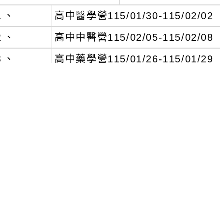
１、
高中醫學營115/01/30-115/02/02
２、
高中中醫營115/02/05-115/02/08
３、
高中藥學營115/01/26-115/01/29
４、
高中進階醫學營115/02/03-115/02/
５、
高中運動醫學探索營115/01/29-115/0
６、
高中探索基因科學一日營115/01/30
７、
高中醫學之「立體醫學：從真實到虛擬的解剖之旅」
８、
國中中西醫學營115/02/02-115/02/
二)
上課地點：中國醫藥大學英才校區(台中市
三)
報名時間：114/10/22至114/12/25