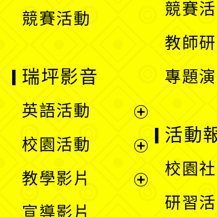
競賽活
競賽活動
單
教師研
瑞坪影音
專題演
英語活動
展
活動
校園活動
開
展
校園社
教學影片
選
開
展
研習活
宣導影片
單