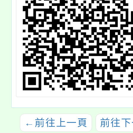
←
前往上一頁
前往下