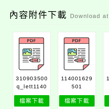
內容附件下載
Download a
310903500
114001629
q_lett1140
501
016295s_p
檔案下載
檔案下載
rint