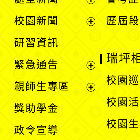
展
校園新聞
歷屆段
開
展
研習資訊
選
開
瑞坪
緊急通告
單
選
展
校園巡
親師生專區
單
開
展
校園活
獎助學金
選
開
校園生
政令宣導
單
選