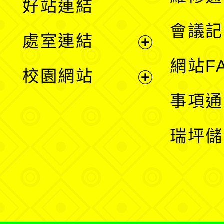
好站連結
選
會議記
處室連結
單
展
網站F
校園網站
開
展
事項通
選
開
瑞坪儲
單
選
單