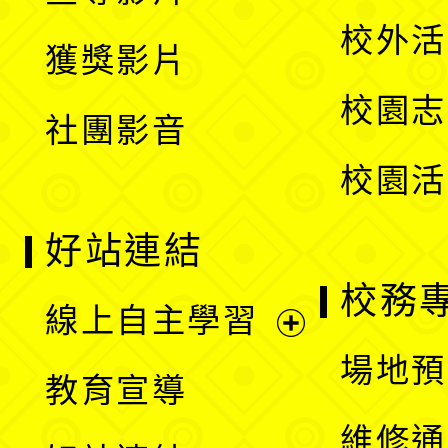
選
開
校外活
獲獎影片
單
選
校園志
社團影音
單
校園活
好站連結
校務
線上自主學習
展
場地預
教育宣導
開
維修通