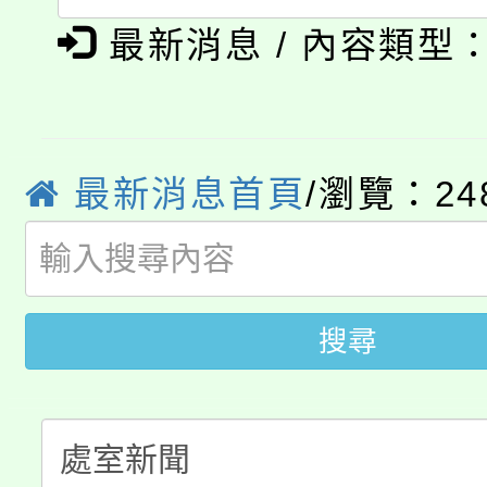
淨零綠生活教案入校路
《TA101》溝通分析
最新消息 / 內容類型
115年食農教育專業人
會
程，歡迎學生輔導中心
學期銜接期間理賠案件
程
心理、諮商輔導、社會
淨零綠領人才培育課程
學籍身 分審查程序及
系所師生報名參加。
最新消息首頁
/瀏覽：24
公告本校115學年度第1
版
「2026金融保險知識
代理(課)教師甄選結果(
桃園市115學年度學生
車」活動
搜尋
公告本校115學年度第
生本土語及新住民語歌
公告本校115學年度第
代理(課)教師甄選結果(