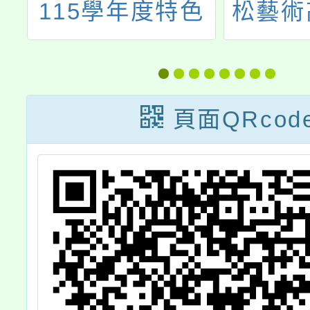
色
松藝術高級中等
上午9-
甄
學校自115學年
親職教
特
度起增設「傳統
孩子的
份
技藝科(班)」並
是想求
頁面QRcod
辦理招生一案
親職溝
使用
則」，
家長、
參