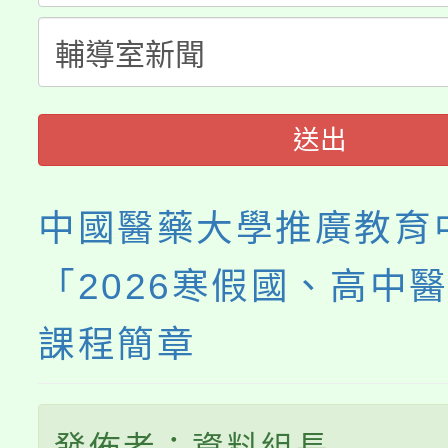
轉知中國文化大學推廣
代理(課)教師甄選結果(
《TA101》溝通分析
程，歡迎學生輔導中心
送出
心理、諮商輔導、社會
中國醫藥大學推廣教育
系所師生報名參加。
「2026寒假國、高中
課程簡章