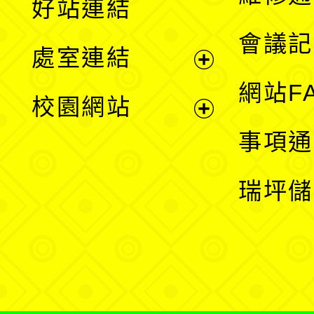
好站連結
選
會議記
處室連結
單
展
網站F
校園網站
開
展
事項通
選
開
瑞坪儲
單
選
單