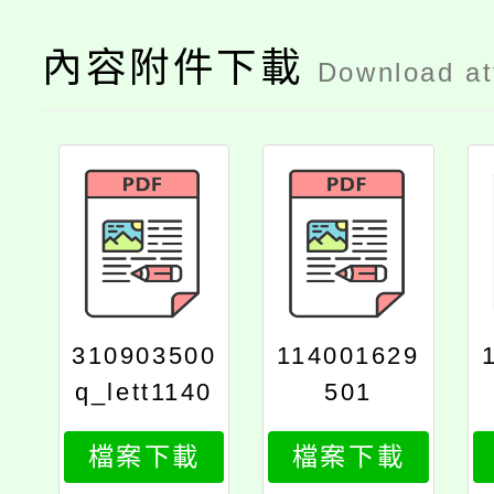
內容附件下載
Download a
310903500
114001629
q_lett1140
501
016295s_p
檔案下載
檔案下載
rint