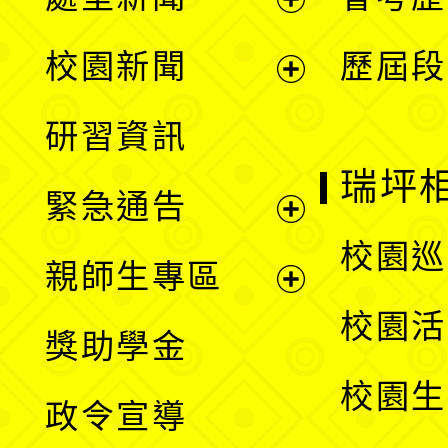
展
校園新聞
歷屆段
開
展
研習資訊
選
開
瑞坪
緊急通告
單
選
展
校園巡
親師生專區
單
開
展
校園活
獎助學金
選
開
校園生
政令宣導
單
選