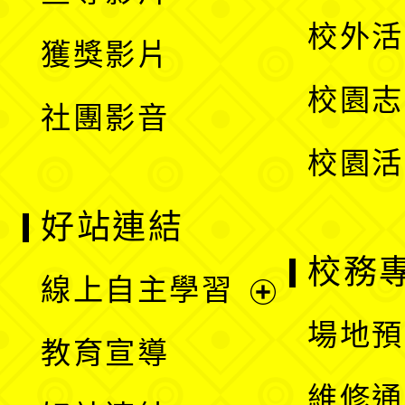
選
開
校外活
獲獎影片
單
選
校園志
社團影音
單
校園活
好站連結
校務
線上自主學習
展
場地預
教育宣導
開
維修通