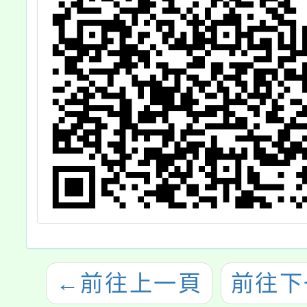
←
前往上一頁
前往下