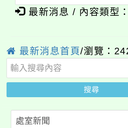
淨零綠生活教案入校路
《TA101》溝通分析
最新消息 / 內容類型
115年食農教育專業人
會
程，歡迎學生輔導中心
學期銜接期間理賠案件
程
心理、諮商輔導、社會
淨零綠領人才培育課程
學籍身 分審查程序及
最新消息首頁
/瀏覽：24
系所師生報名參加。
公告本校115學年度第1
版
「2026金融保險知識
代理(課)教師甄選結果(
桃園市115學年度學生
搜尋
車」活動
公告本校115學年度第
生本土語及新住民語歌
公告本校115學年度第
代理(課)教師甄選結果(