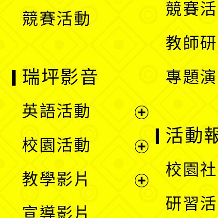
競賽活
競賽活動
單
教師研
瑞坪影音
專題演
英語活動
展
活動
校園活動
開
展
校園社
教學影片
選
開
展
研習活
宣導影片
單