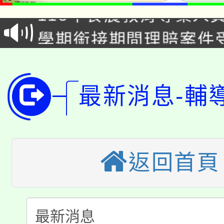
115年食農教育專業人
會
學期銜接期間理賠案件
程
淨零綠領人才培育課程
學籍身 分審查程序及
公告本校115學年度第1
版
最新消息-輔
「2026金融保險知識
代理(課)教師甄選結果(
桃園市115學年度學生
車」活動
公告本校115學年度第
返回首頁
生本土語及新住民語歌
公告本校115學年度第
代理(課)教師甄選結果(
轉知中國文化大學推廣
代理(課)教師甄選結果(