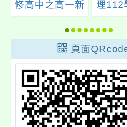
職
修高中之高一新
理11
生校園參訪資訊
質化計
展
三區治
元學習)
頁面QRcod
校分享
及設備