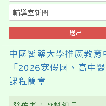
轉知中國文化大學推廣
代理(課)教師甄選結果(
《TA101》溝通分析
程，歡迎學生輔導中心
送出
心理、諮商輔導、社會
中國醫藥大學推廣教育
系所師生報名參加。
「2026寒假國、高中
課程簡章