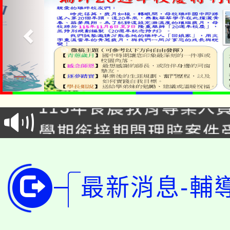
淨零綠生活教案入校路
115年食農教育專業人
會
學期銜接期間理賠案件
程
淨零綠領人才培育課程
學籍身 分審查程序及
公告本校115學年度第1
最新消息-輔
版
「2026金融保險知識
代理(課)教師甄選結果(