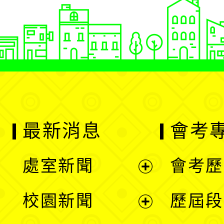
最新消息
會考
處室新聞
會考歷
展
校園新聞
歷屆段
開
展