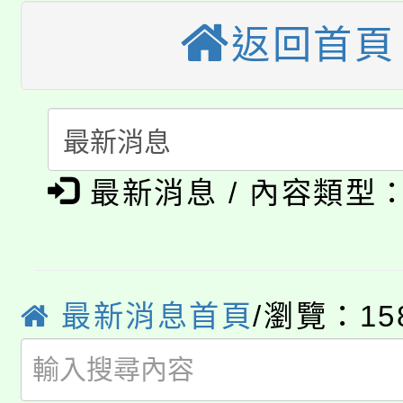
桃園市115學年度學生
車」活動
返回首頁
公告本校115學年度第
生本土語及新住民語歌
公告本校115學年度第
代理(課)教師甄選結果(
轉知中國文化大學推廣
代理(課)教師甄選結果(
淨零綠生活教案入校路
《TA101》溝通分析
最新消息 / 內容類型
115年食農教育專業人
會
程，歡迎學生輔導中心
學期銜接期間理賠案件
程
心理、諮商輔導、社會
淨零綠領人才培育課程
最新消息首頁
/瀏覽：15
學籍身 分審查程序及
系所師生報名參加。
公告本校115學年度第1
版