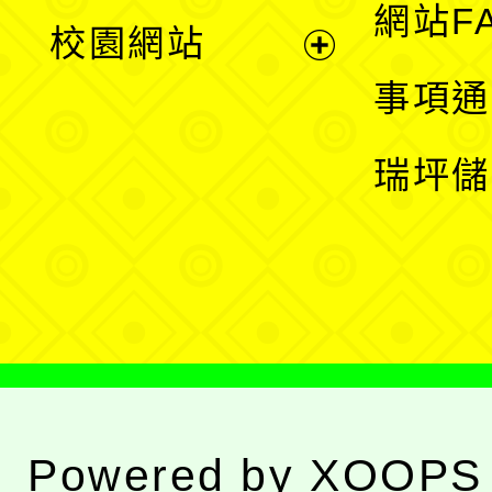
展
網站F
校園網站
開
展
事項通
選
開
瑞坪儲
單
選
單
Powered by
XOOPS