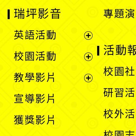
瑞坪影音
專題演
英語活動
展
活動
校園活動
開
展
校園社
教學影片
選
開
展
研習活
宣導影片
單
選
開
校外活
獲獎影片
單
選
校園志