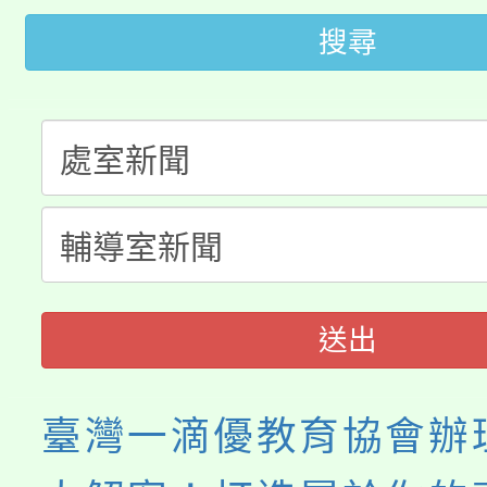
「2026金融保險知識
代理(課)教師甄選結果(
搜尋
桃園市115學年度學生
車」活動
公告本校115學年度第
生本土語及新住民語歌
公告本校115學年度第
代理(課)教師甄選結果(
轉知中國文化大學推廣
代理(課)教師甄選結果(
《TA101》溝通分析
程，歡迎學生輔導中心
送出
心理、諮商輔導、社會
臺灣一滴優教育協會辦
系所師生報名參加。