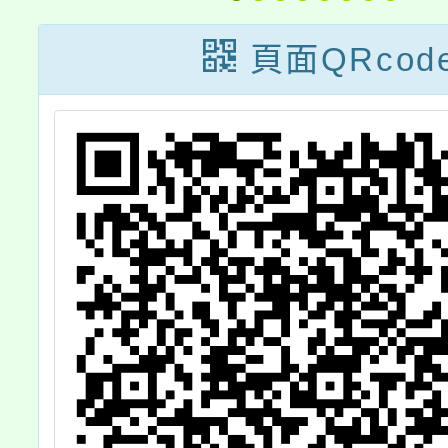
桃三區
博覽會
頁面QRcod