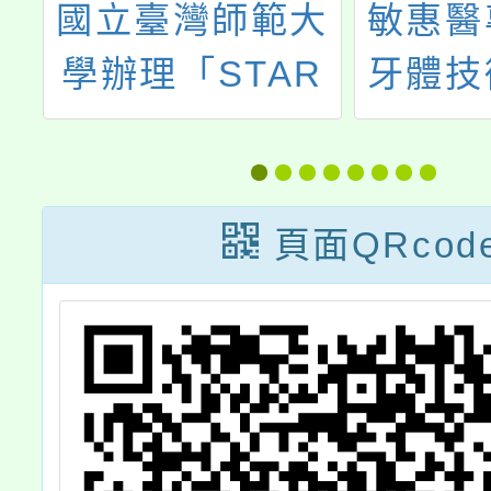
學
國立臺灣師範大
敏惠醫
學
學辦理「STAR
牙體技
置
新星-流行音樂培
人才共
訓營」
入學
頁面QRcod