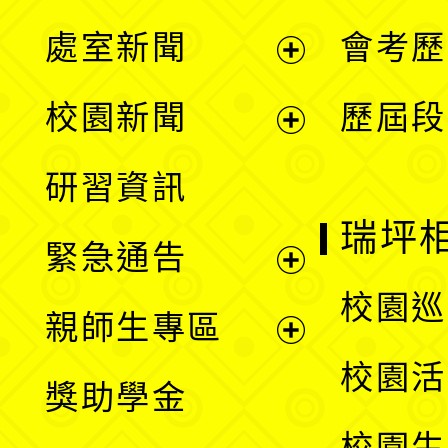
處室新聞
會考歷
展
校園新聞
歷屆段
開
展
研習資訊
選
開
瑞坪
緊急通告
單
選
展
校園巡
親師生專區
單
開
展
校園活
獎助學金
選
開
校園生