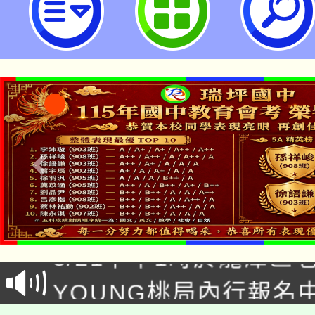
你的亮眼檔案」實體講座活動-桃園
學
「本色祭」8/29、30
8/21下午1時於龍潭區
場熱烈登場!
YOUNG桃局內行報名
徵才活動。