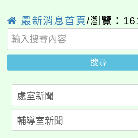
YOUNG桃局內行報名
徵才活動。
8月14至27日，桃園
局官網。
最新消息首頁
/瀏覽：16
115年桃園市運動會8/1
開!
桃園市低收入戶享有免
田徑場及游泳池舉行。
大園自造教育及科技中心
搜尋
視費優惠，中低收入戶
大溪自造教育及科技中心
份教師增能研習
半價優惠，詳情可洽有
淨零綠生活教案入校路
份教師研習
者。
115年食農教育專業人
會
程