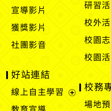
開
展
研習活
宣導影片
單
選
開
校外活
獲獎影片
單
選
校園志
社團影音
單
校園活
好站連結
校務
線上自主學習
展
場地預
教育宣導