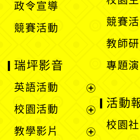
政令宣導
單
選
競賽活
競賽活動
單
教師研
瑞坪影音
專題演
英語活動
展
活動
校園活動
開
展
校園社
教學影片
選