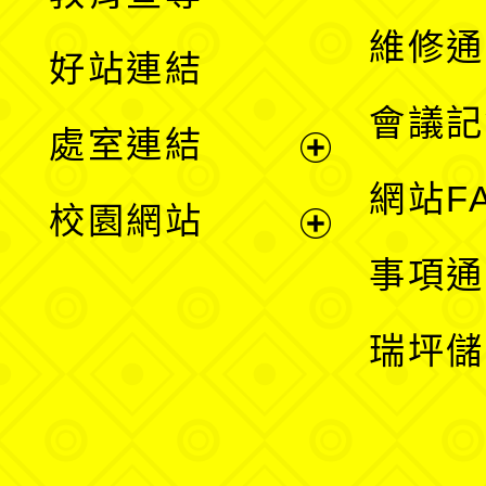
開
維修通
好站連結
選
會議記
處室連結
單
展
網站F
校園網站
開
展
事項通
選
開
瑞坪儲
單
選
單