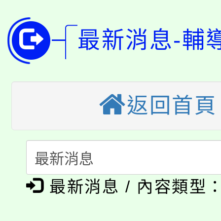
8月14至27日，桃園
局官網。
115年桃園市運動會8/1
開!
最新消息-輔
桃園市低收入戶享有免
田徑場及游泳池舉行。
大園自造教育及科技中心
視費優惠，中低收入戶
大溪自造教育及科技中心
返回首頁
份教師增能研習
半價優惠，詳情可洽有
淨零綠生活教案入校路
份教師研習
者。
115年食農教育專業人
會
「本色祭」8/29、30
程
最新消息 / 內容類型
8/21下午1時於龍潭區
場熱烈登場!