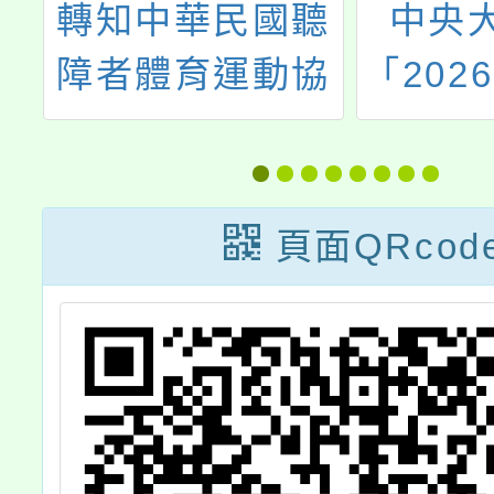
聽
中央大學辦理
臺北市
協
「2026桃園天文
餐飲職
學
嘉年華－國中學
理「第
學
生一日大學參
餐飲主
含
訪」活動
烹飪
頁面QRcod
羽
賽
。