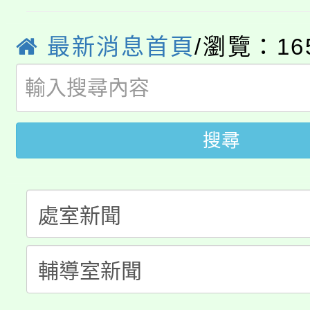
YOUNG桃局內行報名
徵才活動。
8月14至27日，桃園
局官網。
最新消息首頁
/瀏覽：16
115年桃園市運動會8/1
開!
桃園市低收入戶享有免
田徑場及游泳池舉行。
大園自造教育及科技中心
視費優惠，中低收入戶
搜尋
大溪自造教育及科技中心
份教師增能研習
半價優惠，詳情可洽有
淨零綠生活教案入校路
份教師研習
者。
115年食農教育專業人
會
程