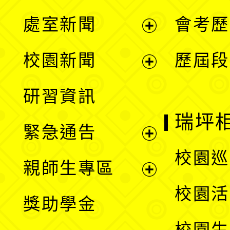
處室新聞
會考歷
展
校園新聞
歷屆段
開
展
研習資訊
選
開
瑞坪
緊急通告
單
選
展
校園巡
親師生專區
單
開
展
校園活
獎助學金
選
開
校園生