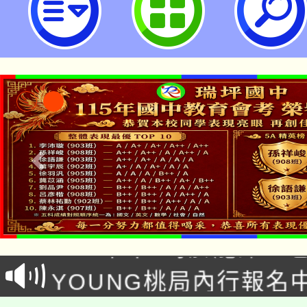
你的亮眼檔案」實體講座活動-桃園
學
「本色祭」8/29、30
8/21下午1時於龍潭區
場熱烈登場!
YOUNG桃局內行報名
徵才活動。
8月14至27日，桃園