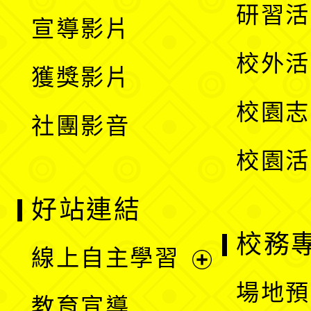
開
展
研習活
宣導影片
單
選
開
校外活
獲獎影片
單
選
校園志
社團影音
單
校園活
好站連結
校務
線上自主學習
展
場地預
教育宣導