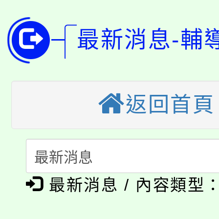
局官網。
115年桃園市運動會8/1
開!
最新消息-輔
桃園市低收入戶享有免
田徑場及游泳池舉行。
大園自造教育及科技中心
視費優惠，中低收入戶
大溪自造教育及科技中心
份教師增能研習
返回首頁
半價優惠，詳情可洽有
淨零綠生活教案入校路
份教師研習
者。
115年食農教育專業人
會
「本色祭」8/29、30
程
最新消息 / 內容類型
8/21下午1時於龍潭區
場熱烈登場!