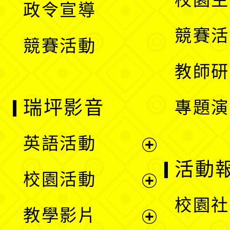
政令宣導
單
選
競賽活
競賽活動
單
教師研
瑞坪影音
專題演
英語活動
展
活動
校園活動
開
展
校園社
教學影片
選