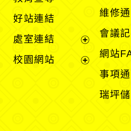
開
維修通
好站連結
選
會議記
處室連結
單
展
網站F
校園網站
開
展
事項通
選
開
瑞坪儲
單
選
單