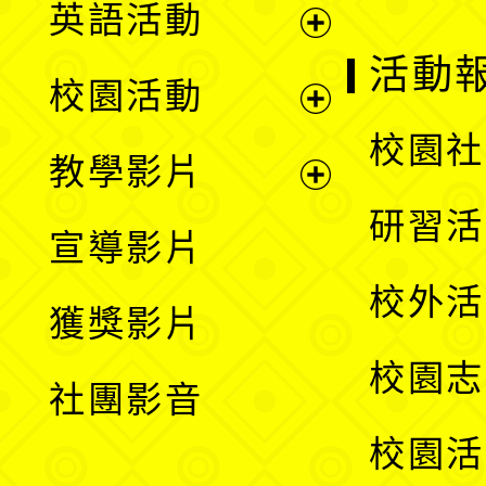
英語活動
展
活動
校園活動
開
展
校園社
教學影片
選
開
展
研習活
宣導影片
單
選
開
校外活
獲獎影片
單
選
校園志
社團影音
單
校園活