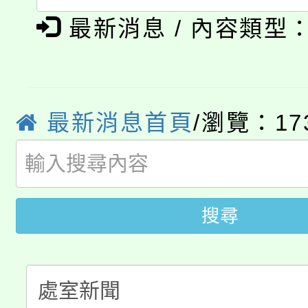
淨零綠生活教案入校路
《TA101》溝通分析
最新消息 / 內容類型
115年食農教育專業人
會
程，歡迎學生輔導中心
學期銜接期間理賠案件
程
心理、諮商輔導、社會
最新消息首頁
/瀏覽：17
淨零綠領人才培育課程
學籍身 分審查程序及
系所師生報名參加。
公告本校115學年度第1
版
「2026金融保險知識
代理(課)教師甄選結果(
搜尋
桃園市115學年度學生
車」活動
公告本校115學年度第
生本土語及新住民語歌
公告本校115學年度第
代理(課)教師甄選結果(