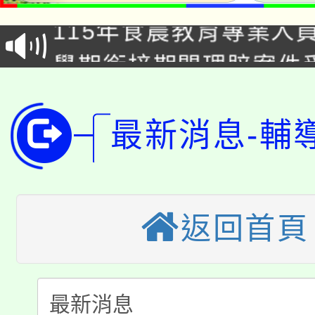
115年食農教育專業人
會
學期銜接期間理賠案件
程
淨零綠領人才培育課程
學籍身 分審查程序及
公告本校115學年度第1
最新消息-輔
版
「2026金融保險知識
代理(課)教師甄選結果(
桃園市115學年度學生
車」活動
返回首頁
公告本校115學年度第
生本土語及新住民語歌
公告本校115學年度第
代理(課)教師甄選結果(
轉知中國文化大學推廣
代理(課)教師甄選結果(