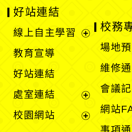
好站連結
校務
線上自主學習
展
場地預
教育宣導
開
維修通
好站連結
選
會議記
處室連結
單
展
網站F
校園網站
開
展
事項通