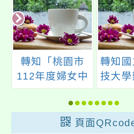
管
轉知「桃園市
轉知國
3
112年度婦女中
技大學
護
心─第四場主題
部「技
育
講座《STEM女
程」，
生的成長之
報
頁面QRcod