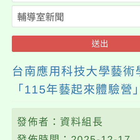
轉知中國文化大學推廣
代理(課)教師甄選結果(
《TA101》溝通分析
送出
程，歡迎學生輔導中心
心理、諮商輔導、社會
台南應用科技大學藝術
系所師生報名參加。
「115年藝起來體驗營
發佈者：資料組長
發佈時間：2025-12-17