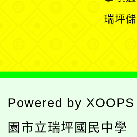
選
開
瑞坪儲
單
選
單
Powered by
XOOPS
園市立瑞坪國民中學