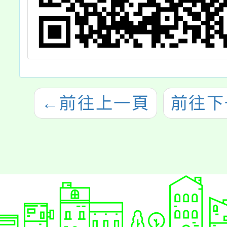
←
前往上一頁
前往下