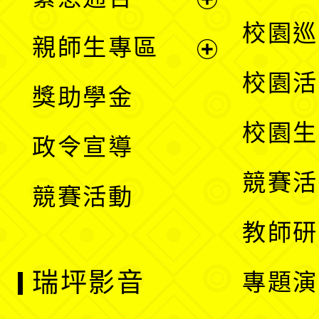
單
選
展
校園巡
親師生專區
單
開
展
校園活
獎助學金
選
開
校園生
政令宣導
單
選
競賽活
競賽活動
單
教師研
瑞坪影音
專題演