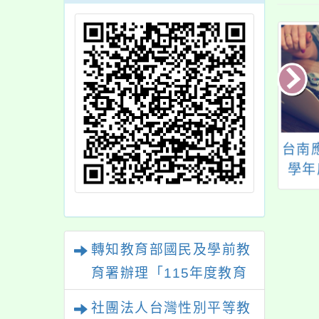
中壢家商辦理112
財團法人中華民國佛
台南
年度桃一區均質化
教慈濟慈善事業基金
學年
畫「培育跨界多元
會舉辦2026年「覺湛
貫制
(多媒體×攝影導
舞台－人生設計高中
學
)」創意分享課程
營」台北場次活動簡
轉知教育部國民及學前教
章及活動海報
育署辦理「115年度教育
部國民及學前教育署辦理
社團法人台灣性別平等教