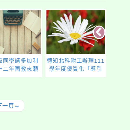
級同學請多加利
轉知北科附工辦理111
轉知
十二年國教志願
學年度優質化「導引
國應
1999專線」
適性就近入學」之技
「202
職教育宣導講座暨實
作體驗活動-教師、家
長
下一頁
→