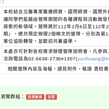
明：
、
本校結合北醫專業醫療師資、國際師資、國際外
讓同學們能藉由營隊期間的各種課程與活動啟發
探索的新領域。營隊將於112年2月6日至112年
期」，總共預定辦理2個梯次的營隊，分別為第1梯2/6
單位協助轉發，並歡迎共襄盛舉。
、
本處亦可針對各校需求辦理營隊說明會，凡參與人
洽詢電話為02-6638-2736#1307(
yurihuang@t
、
相關營隊內容及海報，請見附件，敬請 貴校
可瀏覽群組：
註冊會員
訪客