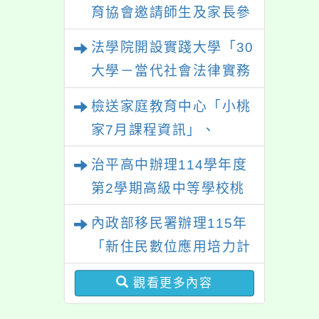
性別平等教育建置課程與
育協會邀請師生及家長參
教學人才庫實施計畫」一
與「幸符製造所：與同志
法學院開設實踐大學「30
案， 請鼓勵校內教師踴
青少年一起長大」互動式
大學－當代社會法律實務
躍提出申請，請查照。
展覽，歡迎參觀。
與應用學分學程專班」招
檢送家庭教育中心「小桃
生文宣
家7月課程資訊」、
「HELLO新鮮人」、
治平高中辦理114學年度
「數位教養練習題」、
第2學期高級中等學校桃
「青少年家長讀書會」、
三區適性入學博覽會體驗
內政部移民署辦理115年
「親密關係工作坊」、
活動
「新住民數位應用培力計
「祖孫樂淘桃創意照片徵
畫」免費資訊課程一案
件活動」海報各1份
觀看更多內容