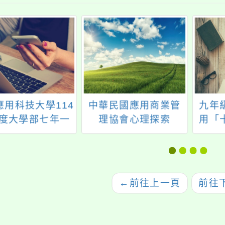
應用科技大學114
中華民國應用商業管
九年
度大學部七年一
理協會心理探索
用「
特色招生甄選入
營-2026夏令營報名開
選填
招生公告及簡章
始!!
←
前往上一頁
前往