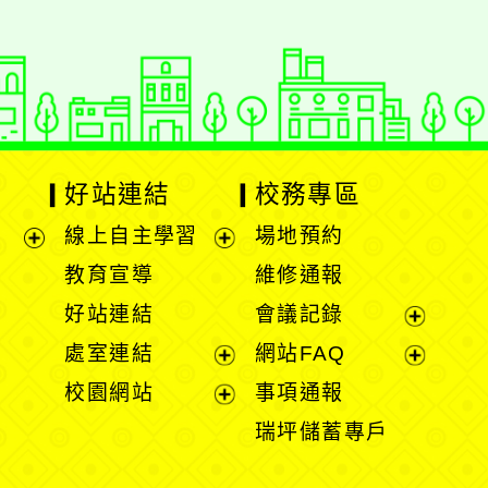
好站連結
校務專區
線上自主學習
場地預約
展
展
教育宣導
維修通報
開
開
好站連結
會議記錄
選
選
展
處室連結
網站FAQ
單
單
開
展
展
校園網站
事項通報
選
開
開
展
瑞坪儲蓄專戶
單
選
選
開
單
單
選