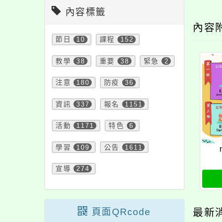
內容標籤
內容
節日
10
課程
152
教學
38
重要
38
緊急
2
注意
180
防疫
36
資訊
337
報名
1151
活動
1171
特色
6
學習
109
公告
1611
宣導
274
頁面QRcode
最新