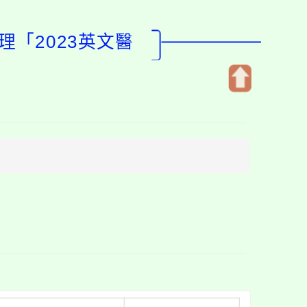
「2023英文醫
開
啟
上
方
區
塊