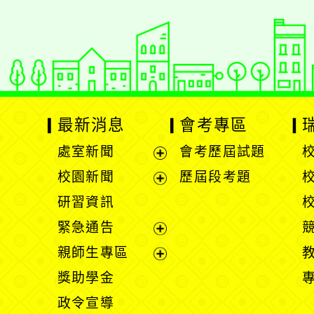
最新消息
會考專區
處室新聞
會考歷屆試題
展
校園新聞
歷屆段考題
開
展
研習資訊
選
開
緊急通告
單
選
展
親師生專區
單
開
展
獎助學金
選
開
政令宣導
單
選