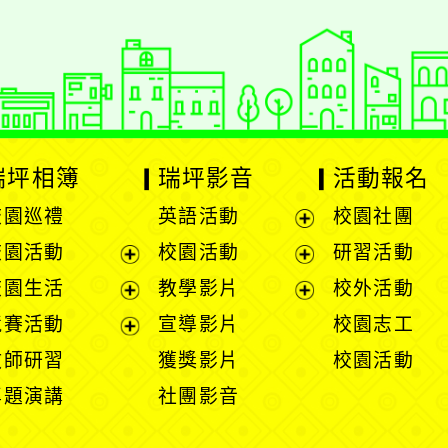
瑞坪相簿
瑞坪影音
活動報名
校園巡禮
英語活動
校園社團
展
校園活動
校園活動
研習活動
開
展
展
校園生活
教學影片
校外活動
選
開
開
展
展
競賽活動
宣導影片
校園志工
單
選
選
開
開
展
教師研習
獲獎影片
校園活動
單
單
選
選
開
專題演講
社團影音
單
單
選
單