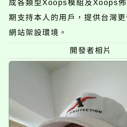
成各類型Xoops模組及Xoops
115年桃園市運動會8/1
開!
期支持本人的用戶，提供台灣更
桃園市低收入戶享有免
田徑場及游泳池舉行。
網站架設環境。
大園自造教育及科技中心
視費優惠，中低收入戶
大溪自造教育及科技中心
開發者相片
份教師增能研習
半價優惠，詳情可洽有
淨零綠生活教案入校路
份教師研習
者。
會