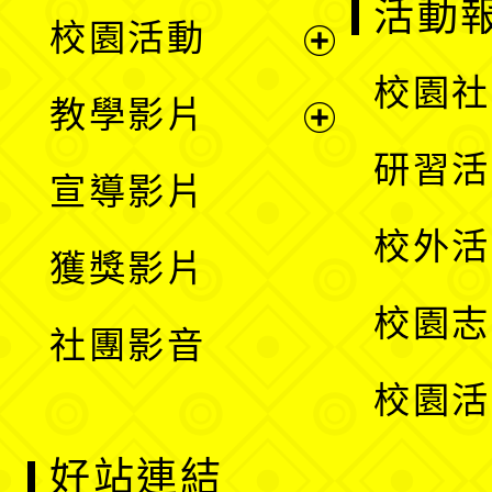
展
活動
校園活動
開
展
校園社
教學影片
選
開
展
研習活
宣導影片
單
選
開
校外活
獲獎影片
單
選
校園志
社團影音
單
校園活
好站連結