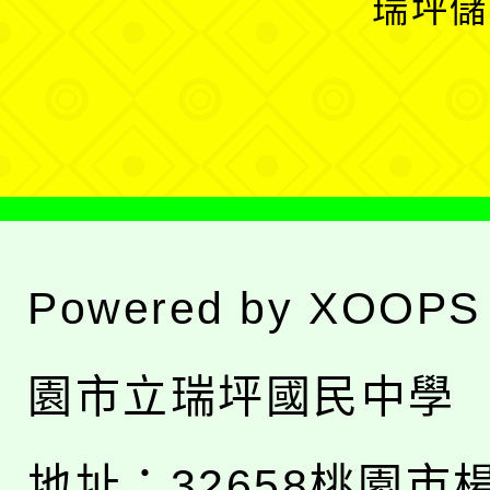
瑞坪儲
單
選
單
Powered by
XOOPS
園市立瑞坪國民中學
地址：
32658桃園市