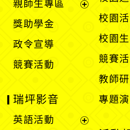
親師生專區
單
開
展
校園活
獎助學金
選
開
校園生
政令宣導
單
選
競賽活
競賽活動
單
教師研
瑞坪影音
專題演
英語活動