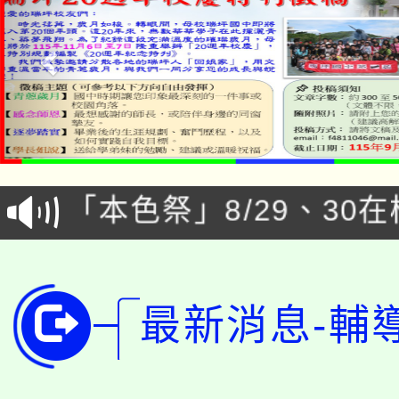
公告本校115學年度第1
「本色祭」8/29、30
代理(課)教師甄選結果
8/21下午1時於龍潭區
場熱烈登場!
告(尚有缺額)
YOUNG桃局內行報名
徵才活動。
最新消息-輔
8月14至27日，桃園
局官網。
115年桃園市運動會8/1
開!