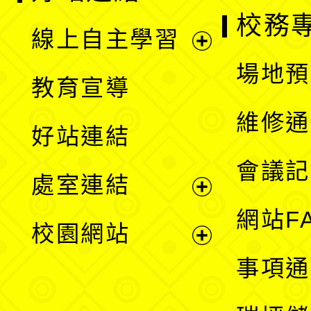
校務
線上自主學習
展
場地預
教育宣導
開
維修通
好站連結
選
會議記
處室連結
單
展
網站F
校園網站
開
展
事項通
選
開