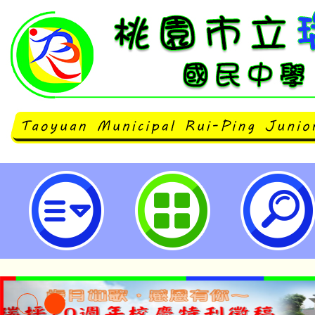
neilrpjhstyc網站設計者：徐嘉裕 N