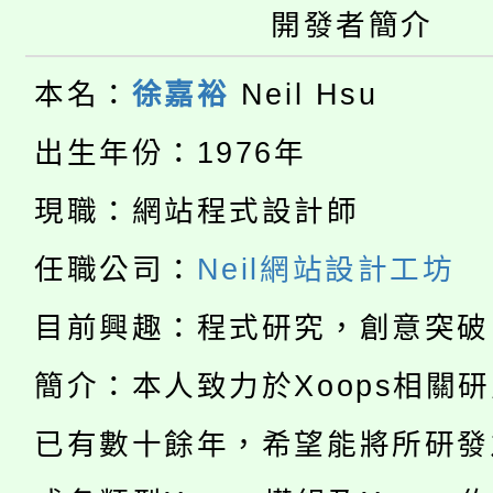
桃園市低收入戶享有免
開發者簡介
田徑場及游泳池舉行。
大園自造教育及科技中心
視費優惠，中低收入戶
本名：
徐嘉裕
Neil Hsu
大溪自造教育及科技中心
份教師增能研習
半價優惠，詳情可洽有
出生年份：1976年
淨零綠生活教案入校路
份教師研習
者。
現職：網站程式設計師
公告本校115學年度第1
會
任職公司：
Neil網站設計工坊
「本色祭」8/29、30
代理(課)教師甄選結果
目前興趣：程式研究，創意突破
8/21下午1時於龍潭區
場熱烈登場!
告(尚有缺額)
簡介：本人致力於Xoops相關
YOUNG桃局內行報名
徵才活動。
已有數十餘年，希望能將所研發
8月14至27日，桃園
局官網。