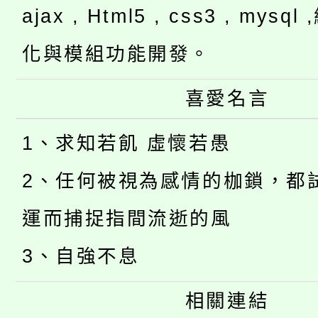
ajax , Html5 , css3 , mysq
化與模組功能開發。
喜愛名言
1、求知若飢 虛懷若愚
2、任何被視為感情的枷鎖，都
運而捕捉指間流逝的風
3、自強不息
相關連結