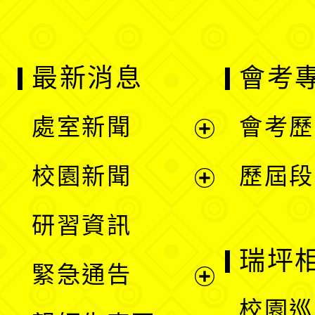
最新消息
會考
處室新聞
會考歷
展
校園新聞
歷屆段
開
展
研習資訊
選
開
瑞坪
緊急通告
單
選
展
校園巡