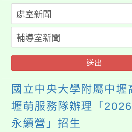
淨零綠生活教案入校路
份教師研習
者。
115年食農教育專業人
會
程
送出
國立中央大學附屬中壢
壢萌服務隊辦理「202
永續營」招生