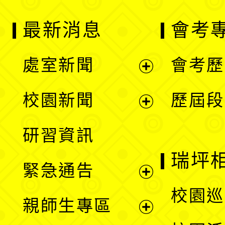
最新消息
會考
處室新聞
會考歷
展
校園新聞
歷屆段
開
展
研習資訊
選
開
瑞坪
緊急通告
單
選
展
校園巡
親師生專區
單
開