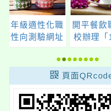
職
開平餐飲職業學
轉知中
址
校辦理「113學
理11
年度新生見學
一區均
ntnu.edu
營」，請踴躍報
「培育
名
人才(
頁面QRcod
影導播
享