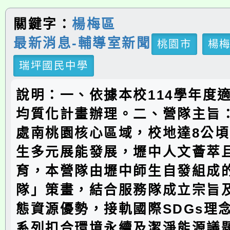
關鍵字：
楊梅區
最新消息-輔導室新聞
桃園市
楊
瑞坪國民中學
說明：一、依據本校114學年度
均質化計畫辦理。二、營隊主旨
處南桃園核心區域，校地達8公
生多元展能發展，壢中人文薈萃
育，本營隊由壢中師生自發組成
隊」策畫，結合服務隊成立宗旨
態資源優勢，接軌國際SDGs理
系列扣合環境永續及潔淨能源議