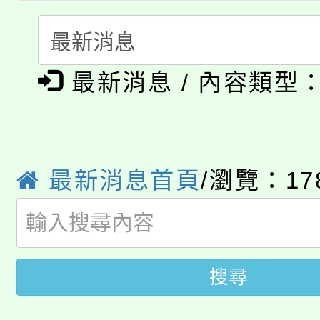
115年食農教育專業人
會
「本色祭」8/29、30
程
最新消息 / 內容類型
8/21下午1時於龍潭區
場熱烈登場!
YOUNG桃局內行報名
徵才活動。
8月14至27日，桃園
局官網。
最新消息首頁
/瀏覽：17
115年桃園市運動會8/1
開!
桃園市低收入戶享有免
田徑場及游泳池舉行。
大園自造教育及科技中心
視費優惠，中低收入戶
搜尋
大溪自造教育及科技中心
份教師增能研習
半價優惠，詳情可洽有