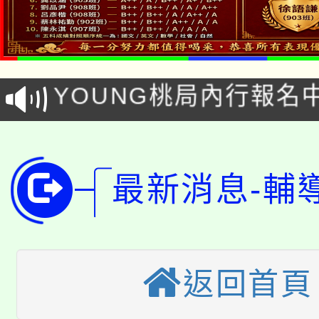
「本色祭」8/29、30
8/21下午1時於龍潭區
場熱烈登場!
YOUNG桃局內行報名
徵才活動。
8月14至27日，桃園
局官網。
115年桃園市運動會8/1
開!
最新消息-輔
桃園市低收入戶享有免
田徑場及游泳池舉行。
大園自造教育及科技中心
視費優惠，中低收入戶
大溪自造教育及科技中心
份教師增能研習
半價優惠，詳情可洽有
返回首頁
淨零綠生活教案入校路
份教師研習
者。