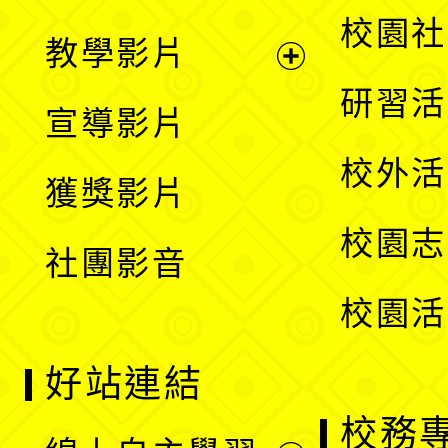
開
展
校園社
教學影片
選
開
展
研習活
宣導影片
單
選
開
校外活
獲獎影片
單
選
校園志
社團影音
單
校園活
好站連結
校務