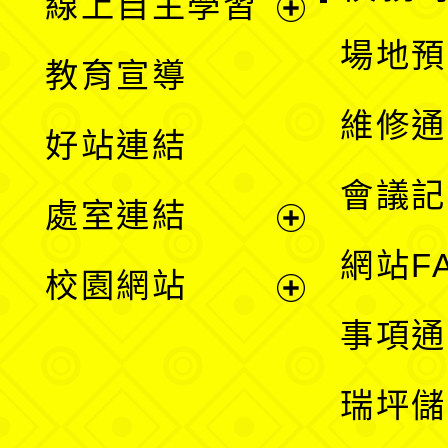
線上自主學習
展
場地預
教育宣導
開
維修通
好站連結
選
會議記
處室連結
單
展
網站F
校園網站
開
展
事項通
選
開
瑞坪儲
單
選