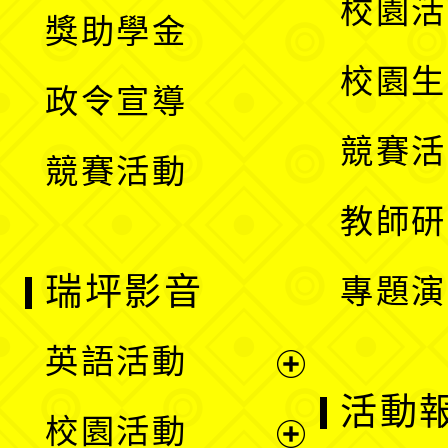
展
校園活
獎助學金
選
開
校園生
政令宣導
單
選
競賽活
競賽活動
單
教師研
瑞坪影音
專題演
英語活動
展
活動
校園活動