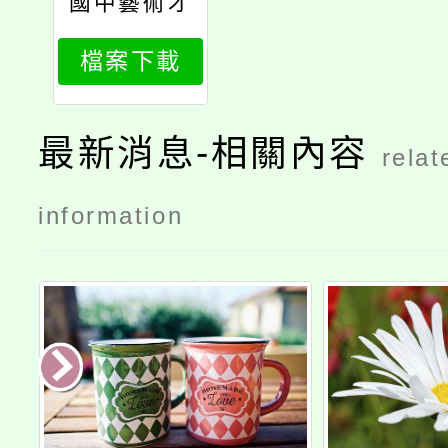
國中藝術才
能美術班鑑
檔案下載
定簡章
最新消息-相關內容
relat
information