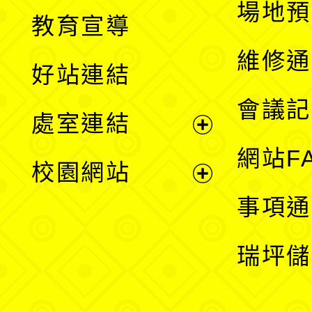
展
場地預
教育宣導
開
維修通
好站連結
選
會議記
處室連結
單
展
網站F
校園網站
開
展
事項通
選
開
瑞坪儲
單
選