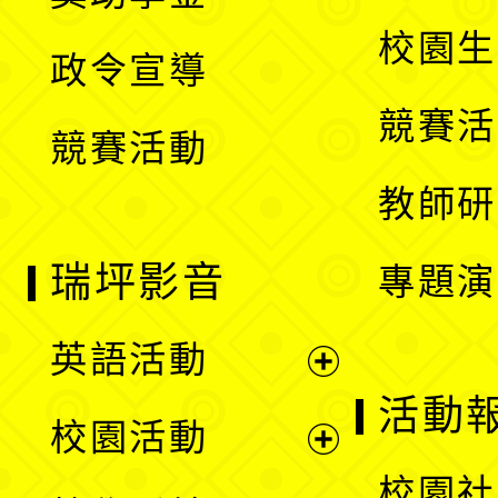
選
開
校園生
政令宣導
單
選
競賽活
競賽活動
單
教師研
瑞坪影音
專題演
英語活動
展
活動
校園活動
開
展
校園社