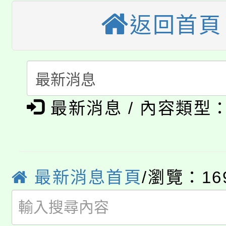
車」活動
返回首頁
公告本校115學年度第
生本土語及新住民語歌
公告本校115學年度第
代理(課)教師甄選結果(
轉知中國文化大學推廣
代理(課)教師甄選結果(
淨零綠生活教案入校路
《TA101》溝通分析
最新消息 / 內容類型
115年食農教育專業人
會
程，歡迎學生輔導中心
學期銜接期間理賠案件
程
心理、諮商輔導、社會
淨零綠領人才培育課程
最新消息首頁
/瀏覽：16
學籍身 分審查程序及
系所師生報名參加。
公告本校115學年度第1
版