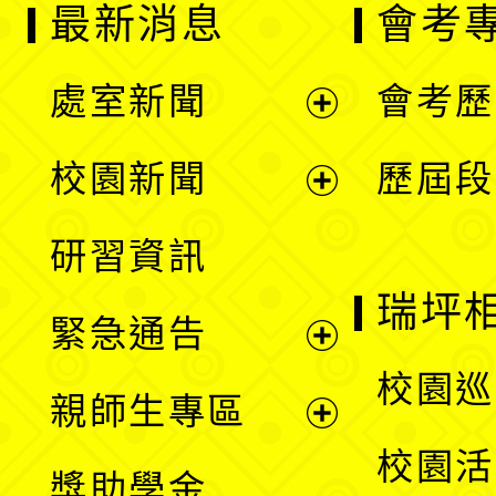
最新消息
會考
處室新聞
會考歷
展
校園新聞
歷屆段
開
展
研習資訊
選
開
瑞坪
緊急通告
單
選
展
校園巡
親師生專區
單
開
展
校園活
獎助學金