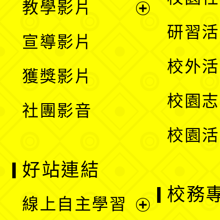
教學影片
選
開
展
研習活
宣導影片
單
選
開
校外活
獲獎影片
單
選
校園志
社團影音
單
校園活
好站連結
校務
線上自主學習