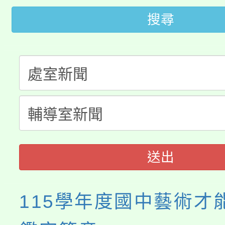
「2026金融保險知識
代理(課)教師甄選結果(
搜尋
桃園市115學年度學生
車」活動
公告本校115學年度第
生本土語及新住民語歌
公告本校115學年度第
代理(課)教師甄選結果(
轉知中國文化大學推廣
代理(課)教師甄選結果(
《TA101》溝通分析
程，歡迎學生輔導中心
送出
心理、諮商輔導、社會
115學年度國中藝術才
系所師生報名參加。