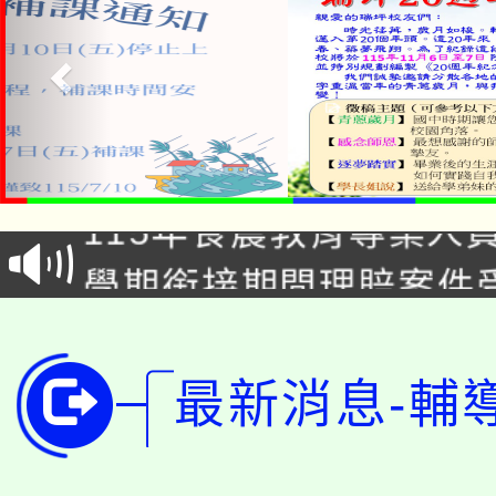
淨零綠生活教案入校路
115年食農教育專業人
會
學期銜接期間理賠案件
程
淨零綠領人才培育課程
學籍身 分審查程序及
公告本校115學年度第1
最新消息-輔
版
「2026金融保險知識
代理(課)教師甄選結果(
桃園市115學年度學生