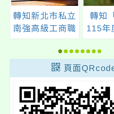
5
轉知新北市私立
轉知
輔
南強高級工商職
115
校
業學校辦理「認
展家庭
心
識技職教育」線
個人暨
訊
上說明會及校園
計畫」
頁面QRcod
新生說明會
理推
115年
(星期