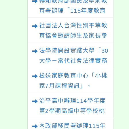
轉知教育部國民及學前教
育署辦理「115年度教育
部國民及學前教育署辦理
社團法人台灣性別平等教
性別平等教育建置課程與
育協會邀請師生及家長參
教學人才庫實施計畫」一
與「幸符製造所：與同志
法學院開設實踐大學「30
案， 請鼓勵校內教師踴
青少年一起長大」互動式
大學－當代社會法律實務
躍提出申請，請查照。
展覽，歡迎參觀。
與應用學分學程專班」招
檢送家庭教育中心「小桃
生文宣
家7月課程資訊」、
「HELLO新鮮人」、
治平高中辦理114學年度
「數位教養練習題」、
第2學期高級中等學校桃
「青少年家長讀書會」、
三區適性入學博覽會體驗
內政部移民署辦理115年
「親密關係工作坊」、