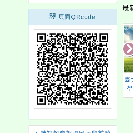
最
頁面QRcode
本校「114學年度
轉知大園國際高中6月
臺
2學期)身心障礙特
1日(星期六)辦理「校
教育服務方案」特
園開放日Open Day
學生助理人員服務
暨校務說明會」活動
第6次甄選結果