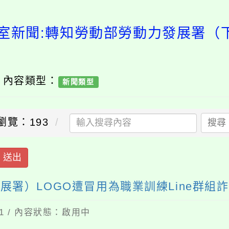
室新聞:轉知勞動部勞動力發展署（
/ 內容類型：
新聞類型
瀏覽：193
搜尋
送出
署）LOGO遭冒用為職業訓練Line群組
31 / 內容狀態：啟用中