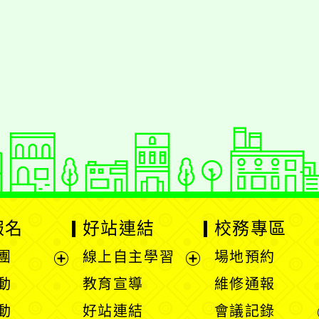
報名
好站連結
校務專區
團
線上自主學習
場地預約
展
展
動
教育宣導
維修通報
開
開
動
好站連結
會議記錄