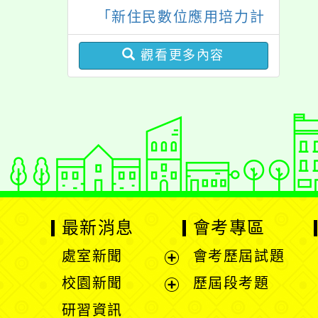
活動
「新住民數位應用培力計
「祖孫樂淘桃創意照片徵
畫」免費資訊課程一案
件活動」海報各1份
觀看更多內容
最新消息
會考專區
處室新聞
會考歷屆試題
展
校園新聞
歷屆段考題
開
展
研習資訊