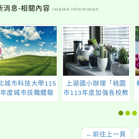
新消息-相關內容
related information
北城市科技大學115
上湖國小辦理「桃園
學年度城市技職體驗
市113年度加強各校教
暨五專完全免試入學
職員及家長特教知能
說明會及專業課程體
研習」一案，請踴躍
驗活動
報名參加。
←
前往上一頁