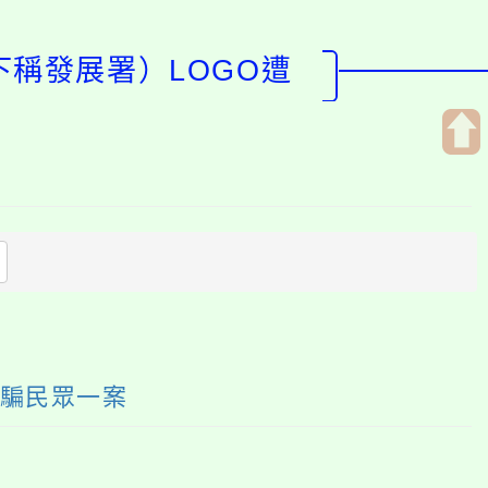
下稱發展署）LOGO遭
開
啟
上
方
區
塊
詐騙民眾一案