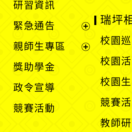
研習資訊
選
開
瑞坪
緊急通告
單
選
展
校園巡
親師生專區
單
開
展
校園活
獎助學金
選
開
校園生
政令宣導
單
選
競賽活
競賽活動
單
教師研