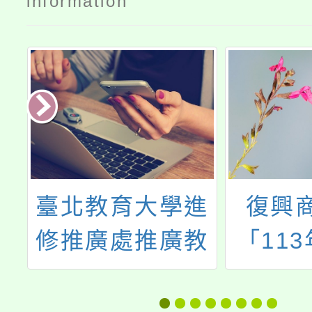
information
交
臺北教育大學進
復興
國
修推廣處推廣教
「11
源
育中心辦理
少年
ctfind/subjectfind.php
「2026冬令營」
間、設