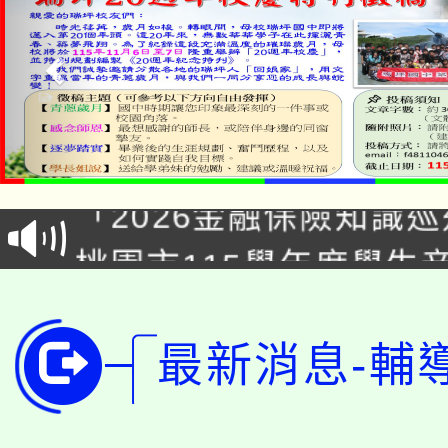
公告本校115學年度第1
「2026金融保險知識
代理(課)教師甄選結果(
桃園市115學年度學生
車」活動
公告本校115學年度第
生本土語及新住民語歌
公告本校115學年度第
最新消息-輔
代理(課)教師甄選結果(
轉知中國文化大學推廣
代理(課)教師甄選結果(