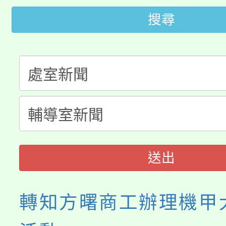
轉知中國文化大學推廣
代理(課)教師甄選結果(
搜尋
轉知苗栗縣政府辦理11
《TA101》溝通分析
桃園市115學年度學生
縣市「校園短影音徵選
程，歡迎學生輔導中心
「桃園市補助參觀特色
要點
門員」簡章及活動海報
心理、諮商輔導、社會
115年度「教育部表揚
展演活動實施計畫」
踴躍報名參加。
系所師生報名參加。
義教育推展貢獻獎」
送出
轉知方曙商工辦理機甲