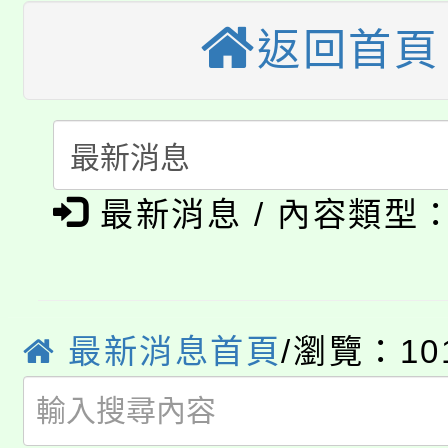
轉知苗栗縣政府辦理11
《TA101》溝通分析
返回首頁
桃園市115學年度學生
縣市「校園短影音徵選
程，歡迎學生輔導中心
「桃園市補助參觀特色
要點
門員」簡章及活動海報
心理、諮商輔導、社會
115年度「教育部表揚
展演活動實施計畫」
踴躍報名參加。
系所師生報名參加。
公告本校115學年度第1
義教育推展貢獻獎」
最新消息 / 內容類型
「2026金融保險知識
代理(課)教師甄選結果(
桃園市115學年度學生
車」活動
最新消息首頁
/瀏覽：10
公告本校115學年度第
生本土語及新住民語歌
公告本校115學年度第
代理(課)教師甄選結果(