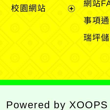
展
網站F
校園網站
開
展
事項通
選
開
瑞坪儲
單
選
單
Powered by
XOOPS