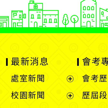
最新消息
會考
處室新聞
會考歷
展
校園新聞
歷屆段
開
展