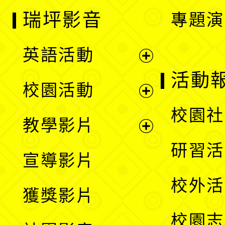
瑞坪影音
專題演
英語活動
展
活動
校園活動
開
展
校園社
教學影片
選
開
展
研習活
宣導影片
單
選
開
校外活
獲獎影片
單
選
校園志