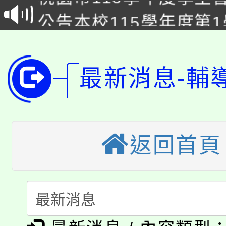
公告本校115學年度第
生本土語及新住民語歌
公告本校115學年度第
代理(課)教師甄選結果(
轉知中國文化大學推廣
代理(課)教師甄選結果(
最新消息-輔
轉知苗栗縣政府辦理11
《TA101》溝通分析
桃園市115學年度學生
縣市「校園短影音徵選
程，歡迎學生輔導中心
「桃園市補助參觀特色
返回首頁
要點
門員」簡章及活動海報
心理、諮商輔導、社會
115年度「教育部表揚
展演活動實施計畫」
踴躍報名參加。
系所師生報名參加。
「2026 ART TAIPE
義教育推展貢獻獎」
「2026金融保險知識
博覽會」之「藝術教育