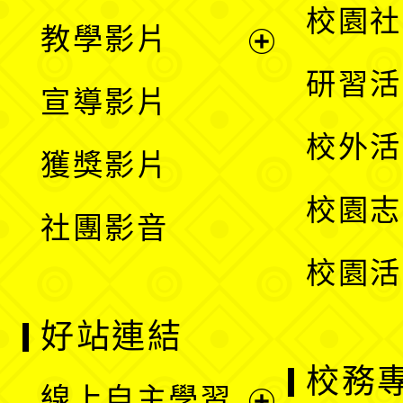
開
展
校園社
教學影片
選
開
展
研習活
宣導影片
單
選
開
校外活
獲獎影片
單
選
校園志
社團影音
單
校園活
好站連結
校務
線上自主學習