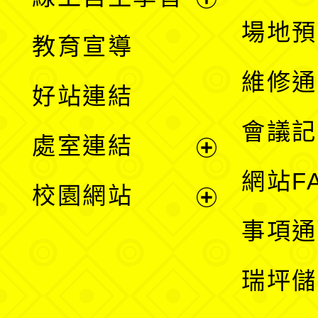
展
場地預
教育宣導
開
維修通
好站連結
選
會議記
處室連結
單
展
網站F
校園網站
開
展
事項通
選
開
瑞坪儲
單
選