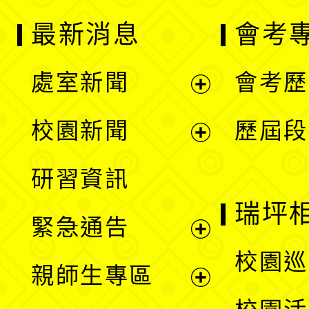
最新消息
會考
處室新聞
會考歷
展
校園新聞
歷屆段
開
展
研習資訊
選
開
瑞坪
緊急通告
單
選
展
校園巡
親師生專區
單
開
展