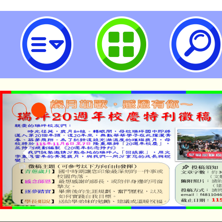
國立臺南護理專科學校115年1月27
1時30分辦理115學年度國南護計
放日「我的選擇權~以國中會考成
專」活動-桃園市立瑞坪國民中學
「2026金融保險知識
桃園市115學年度學生
車」活動