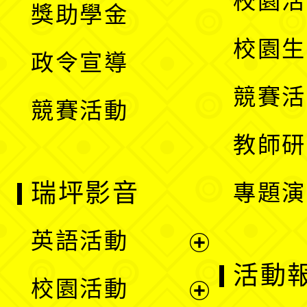
校園活
獎助學金
選
開
校園生
政令宣導
單
選
競賽活
競賽活動
單
教師研
瑞坪影音
專題演
英語活動
展
活動
校園活動