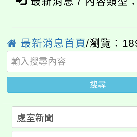
最新消息 / 內容類型
桃園市115學年度學生
車」活動
公告本校115學年度第
生本土語及新住民語歌
公告本校115學年度第
代理(課)教師甄選結果(
最新消息首頁
/瀏覽：18
轉知中國文化大學推廣
代理(課)教師甄選結果(
轉知苗栗縣政府辦理11
《TA101》溝通分析
桃園市115學年度學生
搜尋
縣市「校園短影音徵選
程，歡迎學生輔導中心
「桃園市補助參觀特色
要點
門員」簡章及活動海報
心理、諮商輔導、社會
115年度「教育部表揚
展演活動實施計畫」
踴躍報名參加。
系所師生報名參加。
「2026 ART TAIPE
義教育推展貢獻獎」