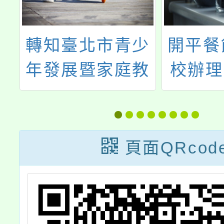
園
轉知臺北市青少
開平餐
五
年發展暨家庭教
校辦理
育中心辦理「第
年度
九屆秀17-臺北
營」，
市青少年時尚造
頁面QRcod
型設計競賽」