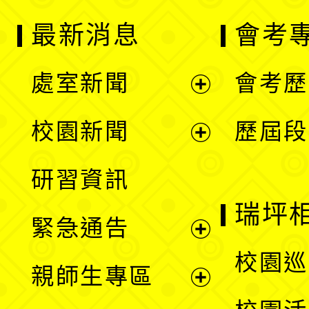
最新消息
會考
處室新聞
會考歷
展
校園新聞
歷屆段
開
展
研習資訊
選
開
瑞坪
緊急通告
單
選
展
校園巡
親師生專區
單
開
展