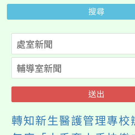
桃園市低收入戶享有免
田徑場及游泳池舉行。
搜尋
大園自造教育及科技中心
視費優惠，中低收入戶
大溪自造教育及科技中心
份教師增能研習
半價優惠，詳情可洽有
淨零綠生活教案入校路
份教師研習
者。
115年食農教育專業人
會
程
送出
轉知新生醫護管理專校辦