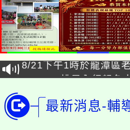
「本色祭」8/29、30
8/21下午1時於龍潭區
場熱烈登場!
YOUNG桃局內行報名
徵才活動。
8月14至27日，桃園
局官網。
最新消息-輔
115年桃園市運動會8/1
開!
桃園市低收入戶享有免
田徑場及游泳池舉行。