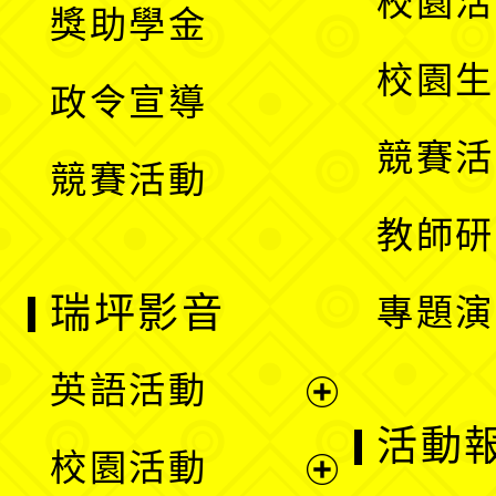
校園活
獎助學金
選
開
校園生
政令宣導
單
選
競賽活
競賽活動
單
教師研
瑞坪影音
專題演
英語活動
展
活動
校園活動