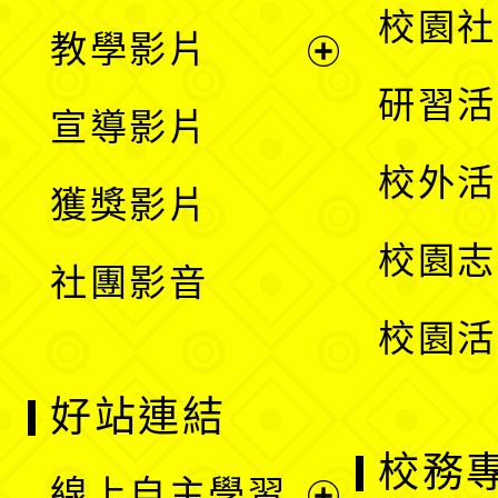
開
展
校園社
教學影片
選
開
展
研習活
宣導影片
單
選
開
校外活
獲獎影片
單
選
校園志
社團影音
單
校園活
好站連結
校務
線上自主學習