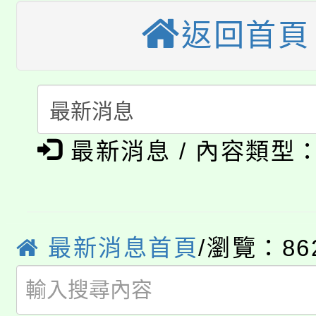
大園自造教育及科技中心
視費優惠，中低收入戶
返回首頁
大溪自造教育及科技中心
份教師增能研習
半價優惠，詳情可洽有
淨零綠生活教案入校路
份教師研習
者。
115年食農教育專業人
會
「本色祭」8/29、30
最新消息 / 內容類型
程
8/21下午1時於龍潭區
場熱烈登場!
YOUNG桃局內行報名
徵才活動。
最新消息首頁
/瀏覽：86
8月14至27日，桃園
局官網。
115年桃園市運動會8/1
開!