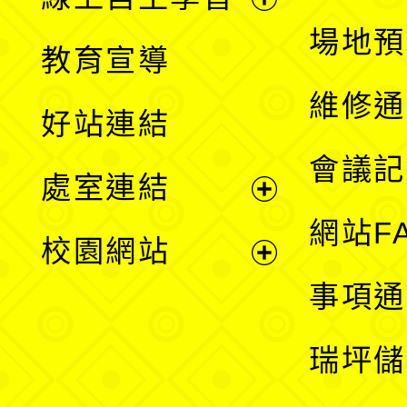
展
場地預
教育宣導
開
維修通
好站連結
選
會議記
處室連結
單
展
網站F
校園網站
開
展
事項通
選
開
瑞坪儲
單
選