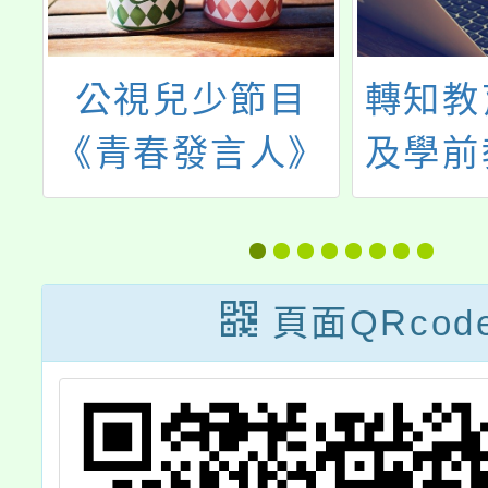
公視兒少節目
轉知教
年
《青春發言人》
及學前
職
將於 12/15 晚間
展國民
知
9 點推出「躲在
段42
請
螢幕背後的人是
教育日
頁面QRcod
、
誰？-青少年網路
包，歡
躍
交友詐騙」專
考運
題，歡迎一起關