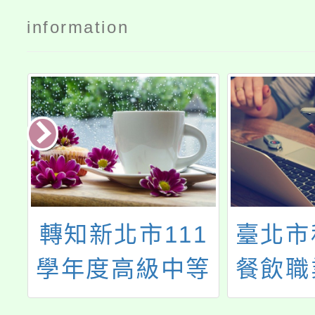
information
藝
轉知新北市111
臺北市
尚
學年度高級中等
餐飲職
創
學校「技職
理「實