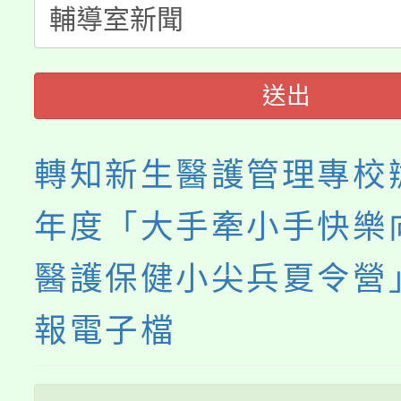
代理(課)教師甄選結果(
《TA101》溝通分析
送出
程，歡迎學生輔導中心
心理、諮商輔導、社會
轉知新生醫護管理專校辦
系所師生報名參加。
年度「大手牽小手快樂
醫護保健小尖兵夏令營
報電子檔