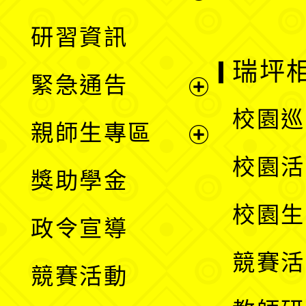
開
展
研習資訊
選
開
瑞坪
緊急通告
單
選
展
校園巡
親師生專區
單
開
展
校園活
獎助學金
選
開
校園生
政令宣導
單
選
競賽活
競賽活動
單