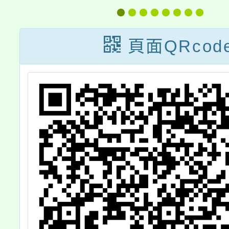
nd.php
度
Chain 跳轉未
理念說
來」升學及就業
頁面QRcod
博覽會