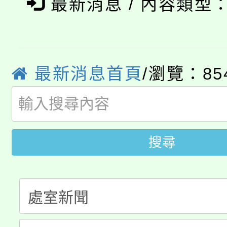
《TA101》溝通分析
最新消息 / 內容類型
115年食農教育專業人
會
程，歡迎學生輔導中心
學期銜接期間理賠案件
程
心理、諮商輔導、社會
最新消息首頁
/瀏覽：85
淨零綠領人才培育課程
學籍身 分審查程序及
系所師生報名參加。
公告本校115學年度第1
版
「2026金融保險知識
代理(課)教師甄選結果(
搜尋
桃園市115學年度學生
車」活動
公告本校115學年度第
生本土語及新住民語歌
公告本校115學年度第
代理(課)教師甄選結果(
轉知中國文化大學推廣