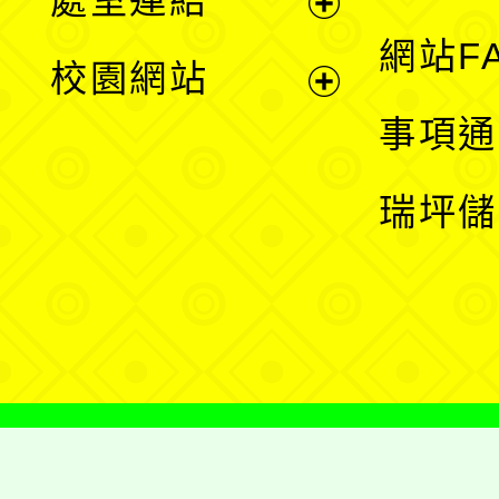
處室連結
單
展
網站F
校園網站
開
展
事項通
選
開
瑞坪儲
單
選
單