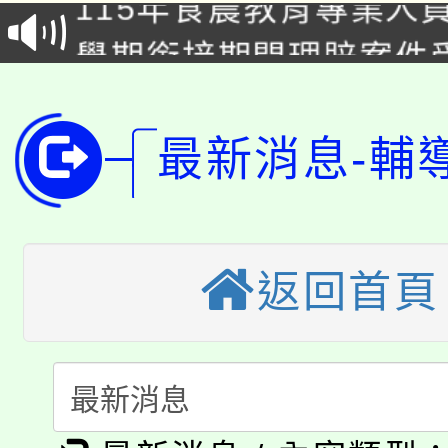
會
學期銜接期間理賠案件
程
淨零綠領人才培育課程
學籍身 分審查程序及
公告本校115學年度第1
最新消息-輔
版
「2026金融保險知識
代理(課)教師甄選結果(
桃園市115學年度學生
車」活動
返回首頁
公告本校115學年度第
生本土語及新住民語歌
公告本校115學年度第
代理(課)教師甄選結果(
轉知中國文化大學推廣
代理(課)教師甄選結果(
淨零綠生活教案入校路