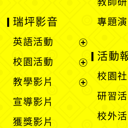
教師研
瑞坪影音
專題演
英語活動
展
活動
校園活動
開
展
校園社
教學影片
選
開
展
研習活
宣導影片
單
選
開
校外活
獲獎影片
單
選