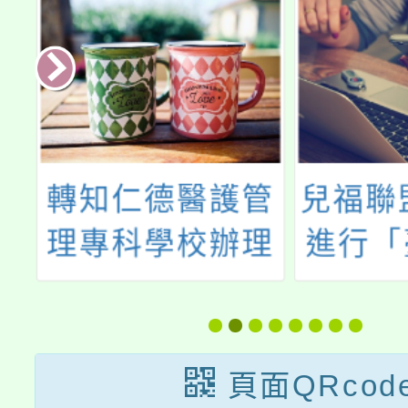
克
轉知仁德醫護管
兒福聯盟
教
理專科學校辦理
進行「
屆
「醫護人員職場
年打
至
體驗暨入學說明
會」及校園參觀
頁面QRcod