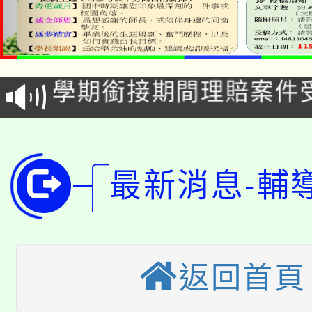
淨零綠生活教案入校路
115年食農教育專業人
會
學期銜接期間理賠案件
程
淨零綠領人才培育課程
學籍身 分審查程序及
公告本校115學年度第1
版
最新消息-輔
「2026金融保險知識
代理(課)教師甄選結果(
桃園市115學年度學生
車」活動
公告本校115學年度第
生本土語及新住民語歌
返回首頁
公告本校115學年度第
代理(課)教師甄選結果(