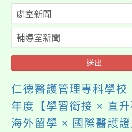
公告本校115學年度第
代理(課)教師甄選結果(
轉知中國文化大學推廣
代理(課)教師甄選結果(
《TA101》溝通分析
程，歡迎學生輔導中心
送出
心理、諮商輔導、社會
系所師生報名參加。
仁德醫護管理專科學校「
年度【學習銜接 × 直升
海外留學 × 國際醫護