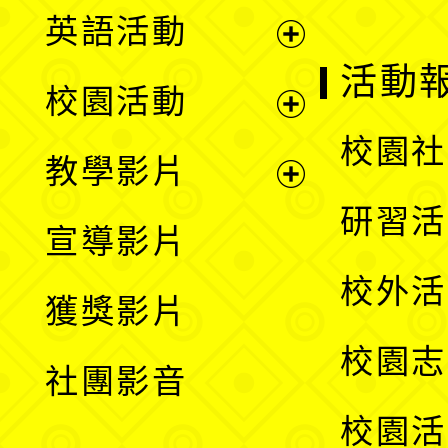
英語活動
展
活動
校園活動
開
展
校園社
教學影片
選
開
展
研習活
宣導影片
單
選
開
校外活
獲獎影片
單
選
校園志
社團影音
單
校園活