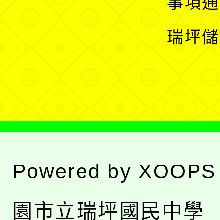
展
事項通
選
開
瑞坪儲
單
選
單
Powered by
XOOPS
園市立瑞坪國民中學