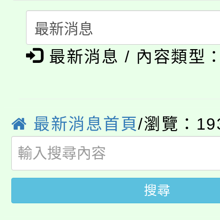
轉知中國文化大學推廣
代理(課)教師甄選結果(
淨零綠生活教案入校路
《TA101》溝通分析
最新消息 / 內容類型
115年食農教育專業人
會
程，歡迎學生輔導中心
學期銜接期間理賠案件
程
心理、諮商輔導、社會
淨零綠領人才培育課程
學籍身 分審查程序及
系所師生報名參加。
最新消息首頁
/瀏覽：19
公告本校115學年度第1
版
「2026金融保險知識
代理(課)教師甄選結果(
桃園市115學年度學生
車」活動
搜尋
公告本校115學年度第
生本土語及新住民語歌