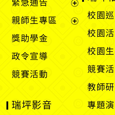
緊急通告
單
選
展
校園巡
親師生專區
單
開
展
校園活
獎助學金
選
開
校園生
政令宣導
單
選
競賽活
競賽活動
單
教師研
瑞坪影音
專題演