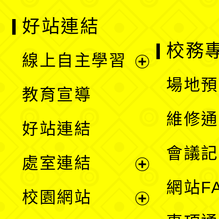
好站連結
校務
線上自主學習
展
場地預
教育宣導
開
維修通
好站連結
選
會議記
處室連結
單
展
網站F
校園網站
開