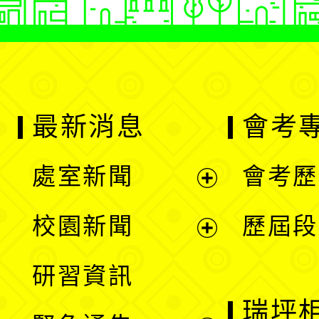
最新消息
會考
處室新聞
會考歷
展
校園新聞
歷屆段
開
展
研習資訊
選
開
瑞坪