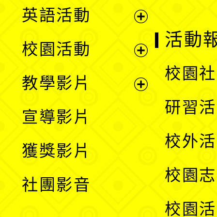
英語活動
展
活動
校園活動
開
展
校園社
教學影片
選
開
展
研習活
宣導影片
單
選
開
校外活
獲獎影片
單
選
校園志
社團影音
單
校園活