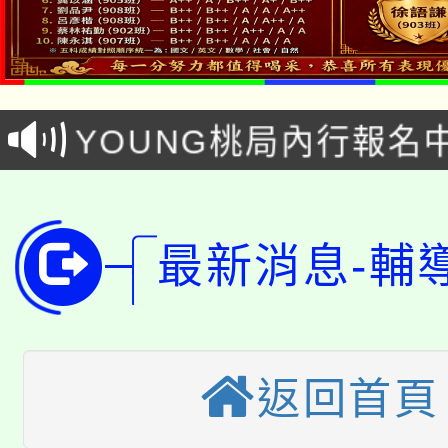
「本色祭」8/29、30
8/21下午1時於龍潭區
場熱烈登場!
YOUNG桃局內行報名
徵才活動。
8月14至27日，桃園
局官網。
115年桃園市運動會8/1
開!
最新消息-輔
桃園市低收入戶享有免
田徑場及游泳池舉行。
大園自造教育及科技中心
視費優惠，中低收入戶
大溪自造教育及科技中心
份教師增能研習
半價優惠，詳情可洽有
返回首頁
淨零綠生活教案入校路
份教師研習
者。