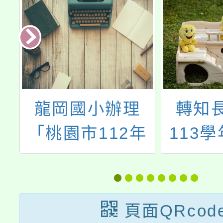
轉知長榮女中
公告本
年
113學年度完全
學年度(
職
免試入學招收
身心障
知
「觀光事業科」
育服務
鼓
訊息。
教學生
頁面QRcod