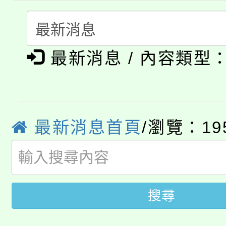
115年食農教育專業人
會
「本色祭」8/29、30
程
最新消息 / 內容類型
8/21下午1時於龍潭區
場熱烈登場!
YOUNG桃局內行報名
徵才活動。
8月14至27日，桃園
局官網。
最新消息首頁
/瀏覽：19
115年桃園市運動會8/1
開!
桃園市低收入戶享有免
田徑場及游泳池舉行。
大園自造教育及科技中心
視費優惠，中低收入戶
搜尋
大溪自造教育及科技中心
份教師增能研習
半價優惠，詳情可洽有