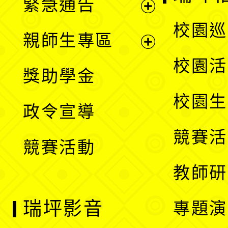
緊急通告
單
選
展
校園巡
親師生專區
單
開
展
校園活
獎助學金
選
開
校園生
政令宣導
單
選
競賽活
競賽活動
單
教師研
瑞坪影音
專題演