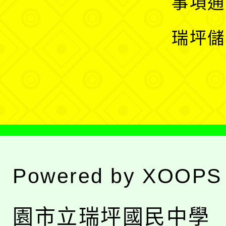
展
事項通
選
開
瑞坪儲
單
選
單
Powered by
XOOPS
園市立瑞坪國民中學