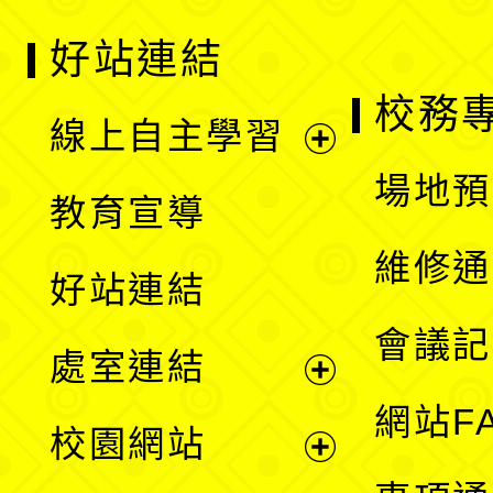
好站連結
校務
線上自主學習
展
場地預
教育宣導
開
維修通
好站連結
選
會議記
處室連結
單
展
網站F
校園網站
開