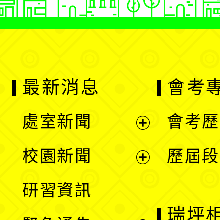
最新消息
會考
處室新聞
會考歷
展
校園新聞
歷屆段
開
展
研習資訊
選
開
瑞坪