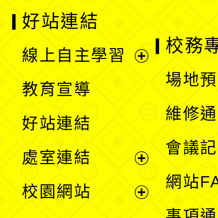
好站連結
校務
線上自主學習
展
場地預
教育宣導
開
維修通
好站連結
選
會議記
處室連結
單
展
網站F
校園網站
開
展
事項通