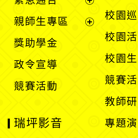
單
選
展
校園巡
親師生專區
單
開
展
校園活
獎助學金
選
開
校園生
政令宣導
單
選
競賽活
競賽活動
單
教師研
瑞坪影音
專題演