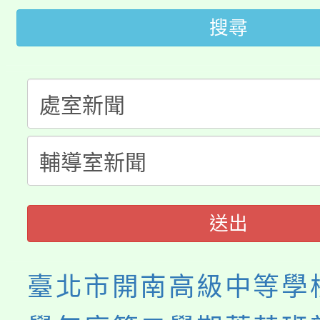
大園自造教育及科技中心
視費優惠，中低收入戶
搜尋
大溪自造教育及科技中心
份教師增能研習
半價優惠，詳情可洽有
淨零綠生活教案入校路
份教師研習
者。
115年食農教育專業人
會
程
送出
臺北市開南高級中等學校