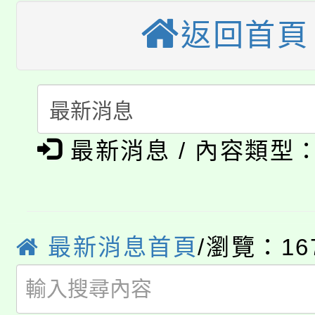
大溪自造教育及科技中心
份教師增能研習
半價優惠，詳情可洽有
返回首頁
淨零綠生活教案入校路
份教師研習
者。
115年食農教育專業人
會
「本色祭」8/29、30
程
最新消息 / 內容類型
8/21下午1時於龍潭區
場熱烈登場!
YOUNG桃局內行報名
徵才活動。
8月14至27日，桃園
局官網。
最新消息首頁
/瀏覽：16
115年桃園市運動會8/1
開!
桃園市低收入戶享有免
田徑場及游泳池舉行。