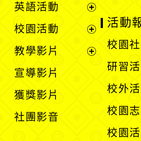
英語活動
展
活動
校園活動
開
展
校園社
教學影片
選
開
展
研習活
宣導影片
單
選
開
校外活
獲獎影片
單
選
校園志
社團影音
單
校園活