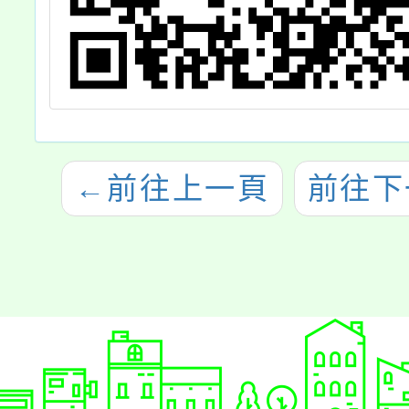
←
前往上一頁
前往下