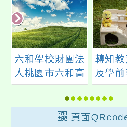
法
轉知教育部國民
中國醫
高
及學前教育署發
廣教
展國民中小學階
「202
高
段420性別平等
高中醫
學
教育日課程教材
課
頁面QRcod