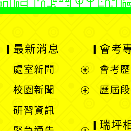
最新消息
會考
處室新聞
會考歷
展
校園新聞
歷屆段
開
展
研習資訊
選
開
瑞坪
緊急通告