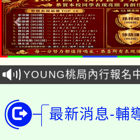
「本色祭」8/29、30
8/21下午1時於龍潭區
場熱烈登場!
YOUNG桃局內行報名
徵才活動。
8月14至27日，桃園
局官網。
115年桃園市運動會8/1
開!
最新消息-輔
桃園市低收入戶享有免
田徑場及游泳池舉行。
大園自造教育及科技中心
視費優惠，中低收入戶