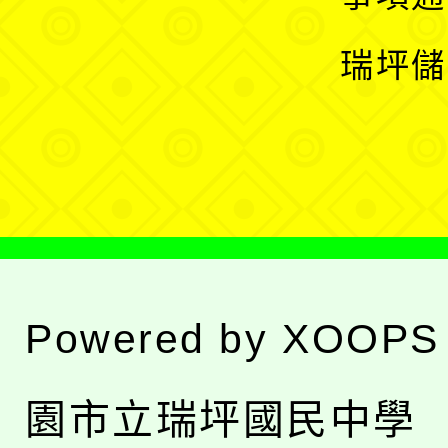
選
開
瑞坪儲
單
選
單
Powered by
XOOPS
園市立瑞坪國民中學