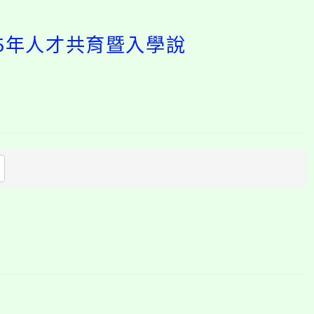
15年人才共育暨入學說
開
啟
上
方
區
塊