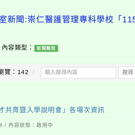
室新聞:崇仁醫護管理專科學校「1
/ 內容類型：
新聞類型
瀏覽：142
搜尋
送出
人才共育暨入學說明會」各場次資訊
18 / 內容狀態：啟用中