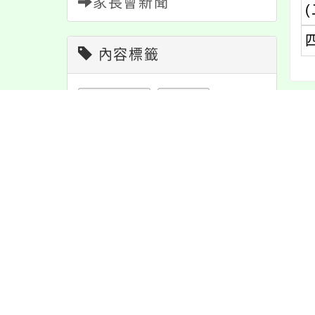
家長會新聞
(
內容標籤
公告
1610
緊急
2
內
宣導
274
報名
1151
活動
1171
注意
180
內
節日
10
重要
38
課程
151
學習
109
教學
38
特色
6
防疫
36
資訊
337