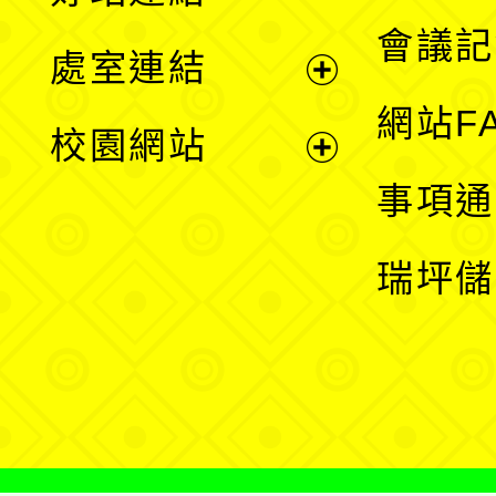
選
會議記
處室連結
單
展
網站F
校園網站
開
展
事項通
選
開
瑞坪儲
單
選
單