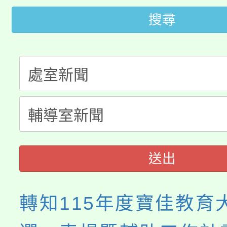
轉知中國文化大學推廣
代理(課)教師甄選結果(
搜尋
轉知苗栗縣政府辦理11
《TA101》溝通分析
桃園市115學年度學生
縣市「校園短影音徵選
程，歡迎學生輔導中心
「桃園市補助參觀特色
要點
門員」簡章及活動海報
心理、諮商輔導、社會
115年度「教育部表揚
展演活動實施計畫」
踴躍報名參加。
系所師生報名參加。
義教育推展貢獻獎」
送出
轉知115年度寶佳教育