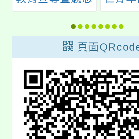
卡活動：相關影
會辦理
e
片連結
「大手
暨
青少
頁面QRcod
事
畫」一