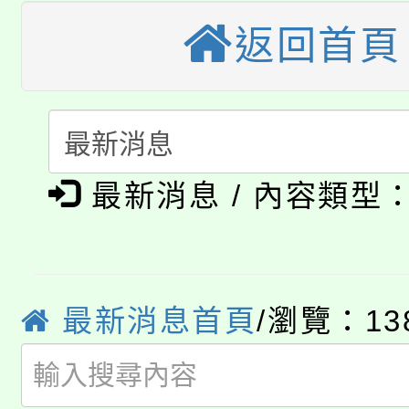
《TA101》溝通分析
返回首頁
桃園市115學年度學生
縣市「校園短影音徵選
程，歡迎學生輔導中心
「桃園市補助參觀特色
要點
門員」簡章及活動海報
心理、諮商輔導、社會
115年度「教育部表揚
展演活動實施計畫」
踴躍報名參加。
系所師生報名參加。
公告本校115學年度第1
義教育推展貢獻獎」
最新消息 / 內容類型
「2026金融保險知識
代理(課)教師甄選結果(
桃園市115學年度學生
車」活動
公告本校115學年度第
最新消息首頁
/瀏覽：13
生本土語及新住民語歌
公告本校115學年度第
代理(課)教師甄選結果(