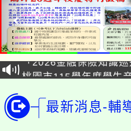
公告本校115學年度第1
「2026金融保險知識
代理(課)教師甄選結果(
桃園市115學年度學生
車」活動
公告本校115學年度第
生本土語及新住民語歌
公告本校115學年度第
代理(課)教師甄選結果(
最新消息-輔
轉知中國文化大學推廣
代理(課)教師甄選結果(
轉知苗栗縣政府辦理11