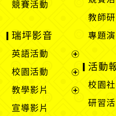
競賽活動
單
教師研
瑞坪影音
專題演
英語活動
展
活動
校園活動
開
展
校園社
教學影片
選
開
展
研習活
宣導影片
單
選