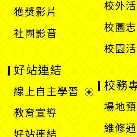
開
校外活
獲獎影片
單
選
校園志
社團影音
單
校園活
好站連結
校務
線上自主學習
展
場地預
教育宣導
開
維修通
好站連結