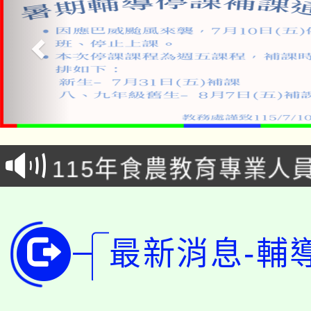
淨零綠生活教案入校路
115年食農教育專業人
會
學期銜接期間理賠案件
程
淨零綠領人才培育課程
學籍身 分審查程序及
最新消息-輔
公告本校115學年度第1
版
「2026金融保險知識
代理(課)教師甄選結果(