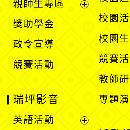
親師生專區
單
開
展
校園活
獎助學金
選
開
校園生
政令宣導
單
選
競賽活
競賽活動
單
教師研
瑞坪影音
專題演
英語活動