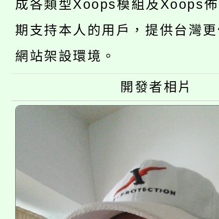
成各類型Xoops模組及Xoops
「2026金融保險知識
代理(課)教師甄選結果(
期支持本人的用戶，提供台灣更
桃園市115學年度學生
車」活動
網站架設環境。
公告本校115學年度第
生本土語及新住民語歌
開發者相片
公告本校115學年度第
代理(課)教師甄選結果(
轉知中國文化大學推廣
代理(課)教師甄選結果(
《TA101》溝通分析
程，歡迎學生輔導中心
心理、諮商輔導、社會