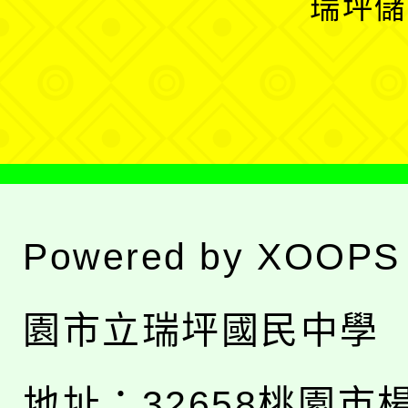
瑞坪儲
單
選
單
Powered by
XOOPS
園市立瑞坪國民中學
地址：
32658桃園市