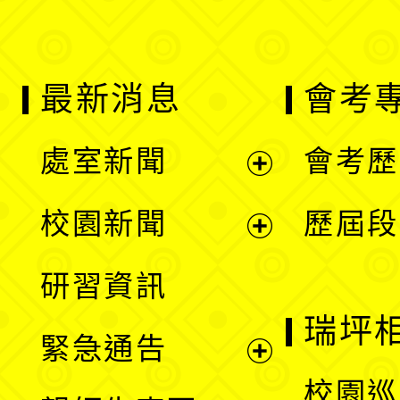
最新消息
會考
處室新聞
會考歷
展
校園新聞
歷屆段
開
展
研習資訊
選
開
瑞坪
緊急通告
單
選
展
校園巡