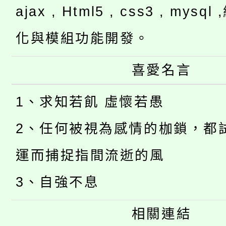
ajax , Html5 , css3 , mysq
化與模組功能開發。
喜愛名言
1、求知若飢 虛懷若愚
2、任何被視為感情的枷鎖，都
運而捕捉指間流逝的風
3、自強不息
相關連結