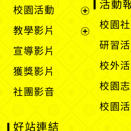
展
活動
校園活動
開
展
校園社
教學影片
選
開
展
研習活
宣導影片
單
選
開
校外活
獲獎影片
單
選
校園志
社團影音
單
校園活
好站連結