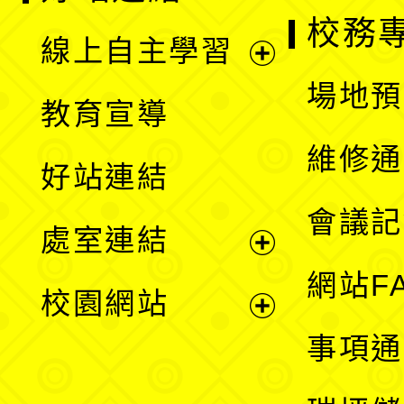
校務
線上自主學習
展
場地預
教育宣導
開
維修通
好站連結
選
會議記
處室連結
單
展
網站F
校園網站
開
展
事項通
選
開