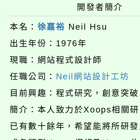
開發者簡介
桃園市115學年度學生
車」活動
公告本校115學年度第
生本土語及新住民語歌
本名：
徐嘉裕
Neil Hsu
公告本校115學年度第
代理(課)教師甄選結果(
出生年份：1976年
轉知中國文化大學推廣
代理(課)教師甄選結果(
現職：網站程式設計師
淨零綠生活教案入校路
《TA101》溝通分析
任職公司：
Neil網站設計工坊
115年食農教育專業人
會
程，歡迎學生輔導中心
目前興趣：程式研究，創意突破
學期銜接期間理賠案件
程
心理、諮商輔導、社會
簡介：本人致力於Xoops相關
淨零綠領人才培育課程
學籍身 分審查程序及
系所師生報名參加。
已有數十餘年，希望能將所研發
公告本校115學年度第1
版