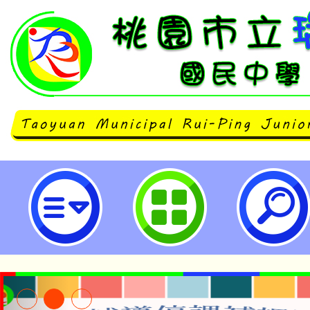
neilrpjhstyc網站設計者：徐嘉裕 N