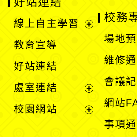
好站連結
校務
線上自主學習
展
場地預
教育宣導
開
維修通
好站連結
選
會議記
處室連結
單
展
網站F
校園網站
開
展
事項通
選