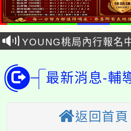
「本色祭」8/29、30
8/21下午1時於龍潭區
場熱烈登場!
YOUNG桃局內行報名
徵才活動。
8月14至27日，桃園
局官網。
115年桃園市運動會8/1
開!
最新消息-輔
桃園市低收入戶享有免
田徑場及游泳池舉行。
大園自造教育及科技中心
視費優惠，中低收入戶
大溪自造教育及科技中心
份教師增能研習
半價優惠，詳情可洽有
返回首頁
淨零綠生活教案入校路
份教師研習
者。