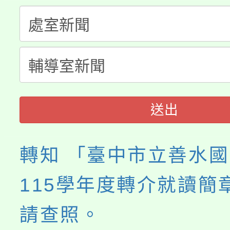
淨零綠生活教案入校路
份教師研習
者。
115年食農教育專業人
會
程
送出
轉知 「臺中市立善水
115學年度轉介就讀簡
請查照。