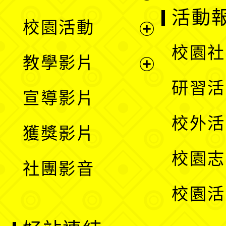
展
活動
校園活動
開
展
校園社
教學影片
選
開
展
研習活
宣導影片
單
選
開
校外活
獲獎影片
單
選
校園志
社團影音
單
校園活