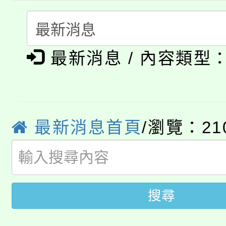
115年食農教育專業人
會
「本色祭」8/29、30
程
最新消息 / 內容類型
8/21下午1時於龍潭區
場熱烈登場!
YOUNG桃局內行報名
徵才活動。
8月14至27日，桃園
局官網。
最新消息首頁
/瀏覽：21
115年桃園市運動會8/1
開!
桃園市低收入戶享有免
田徑場及游泳池舉行。
大園自造教育及科技中心
視費優惠，中低收入戶
搜尋
大溪自造教育及科技中心
份教師增能研習
半價優惠，詳情可洽有