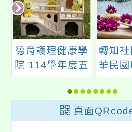
學
轉知社團法人中
九年級
五
華民國應用商業
探索機
學
管理協會「2024
園城
夏令營-高中企管
http:/
營」活動
頁面QRcod