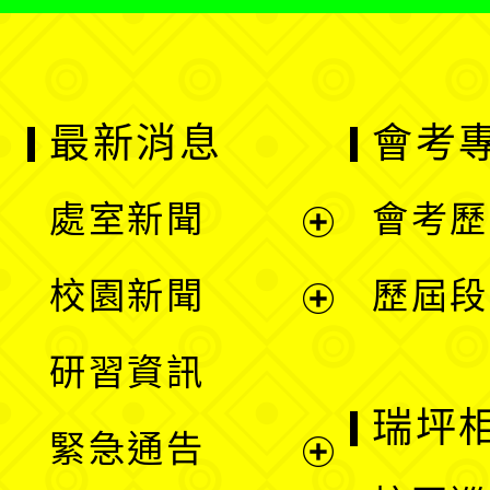
最新消息
會考
處室新聞
會考歷
展
校園新聞
歷屆段
開
展
研習資訊
選
開
瑞坪
緊急通告
單
選