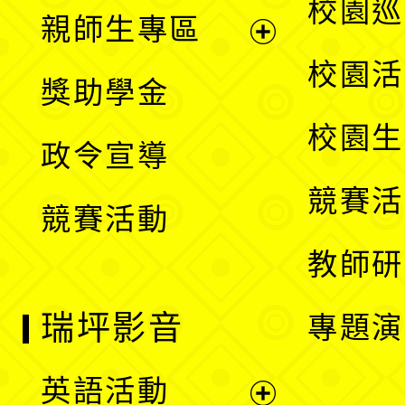
展
校園巡
親師生專區
單
開
展
校園活
獎助學金
選
開
校園生
政令宣導
單
選
競賽活
競賽活動
單
教師研
瑞坪影音
專題演
英語活動