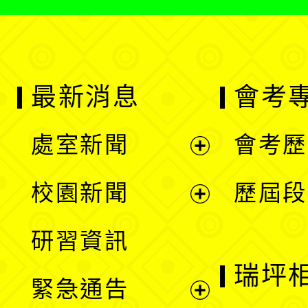
最新消息
會考
處室新聞
會考歷
展
校園新聞
歷屆段
開
展
研習資訊
選
開
瑞坪
緊急通告
單
選