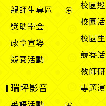
展
校園巡
親師生專區
單
開
展
校園活
獎助學金
選
開
校園生
政令宣導
單
選
競賽活
競賽活動
單
教師研
瑞坪影音
專題演
英語活動