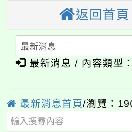
大園自造教育及科技中心
視費優惠，中低收入戶
返回首頁
大溪自造教育及科技中心
份教師增能研習
半價優惠，詳情可洽有
淨零綠生活教案入校路
份教師研習
者。
115年食農教育專業人
會
「本色祭」8/29、30
程
最新消息 / 內容類型
8/21下午1時於龍潭區
場熱烈登場!
YOUNG桃局內行報名
徵才活動。
最新消息首頁
/瀏覽：19
8月14至27日，桃園
局官網。
115年桃園市運動會8/1
開!