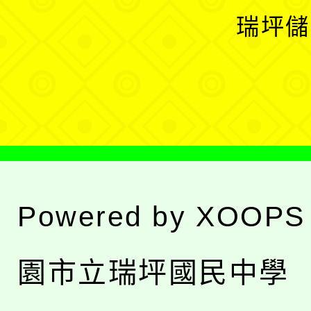
選
開
瑞坪儲
單
選
單
Powered by
XOOPS
園市立瑞坪國民中學