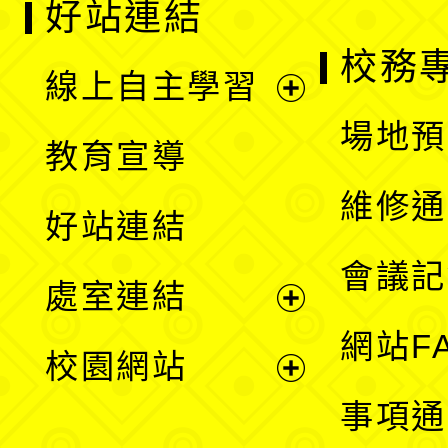
好站連結
校務
線上自主學習
展
場地預
教育宣導
開
維修通
好站連結
選
會議記
處室連結
單
展
網站F
校園網站
開
展
事項通