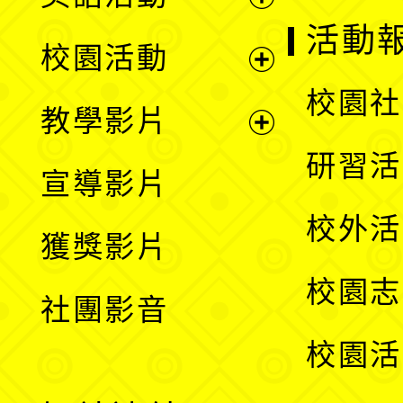
展
活動
校園活動
開
展
校園社
教學影片
選
開
展
研習活
宣導影片
單
選
開
校外活
獲獎影片
單
選
校園志
社團影音
單
校園活