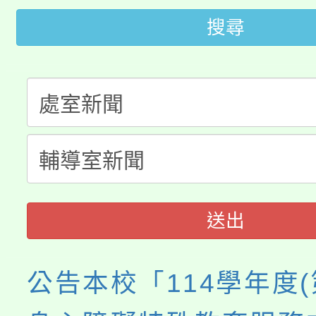
桃園市低收入戶享有免
田徑場及游泳池舉行。
搜尋
大園自造教育及科技中心
視費優惠，中低收入戶
大溪自造教育及科技中心
份教師增能研習
半價優惠，詳情可洽有
淨零綠生活教案入校路
份教師研習
者。
115年食農教育專業人
會
程
送出
公告本校「114學年度(