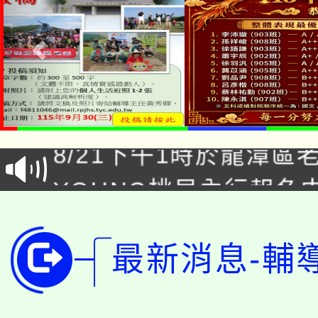
「本色祭」8/29、30
8/21下午1時於龍潭區
場熱烈登場!
YOUNG桃局內行報名
徵才活動。
8月14至27日，桃園
局官網。
115年桃園市運動會8/1
最新消息-輔
開!
桃園市低收入戶享有免
田徑場及游泳池舉行。