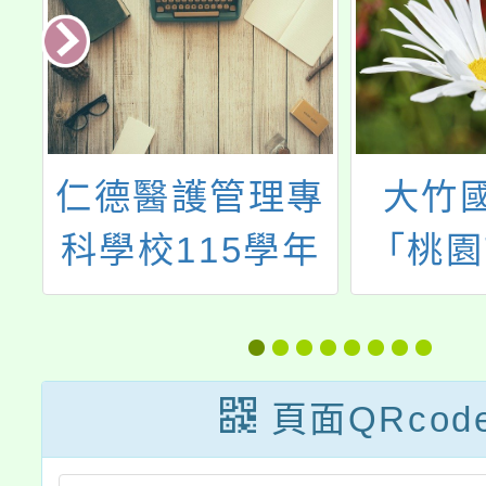
推
仁德醫護管理專
大竹
中
科學校115學年
「桃園
度「優先免試入
度加強
全
學輔導活動」
員及家
隊
能研習
頁面QRcod
知 貴