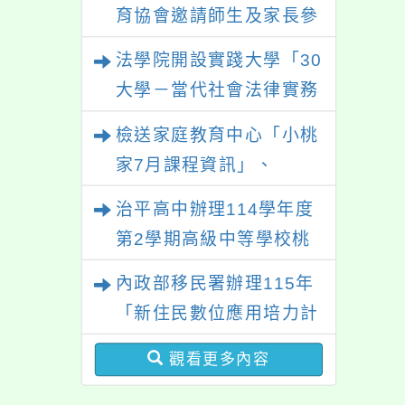
性別平等教育建置課程與
育協會邀請師生及家長參
教學人才庫實施計畫」一
與「幸符製造所：與同志
法學院開設實踐大學「30
案， 請鼓勵校內教師踴
青少年一起長大」互動式
大學－當代社會法律實務
躍提出申請，請查照。
展覽，歡迎參觀。
與應用學分學程專班」招
檢送家庭教育中心「小桃
生文宣
家7月課程資訊」、
「HELLO新鮮人」、
治平高中辦理114學年度
「數位教養練習題」、
第2學期高級中等學校桃
「青少年家長讀書會」、
三區適性入學博覽會體驗
內政部移民署辦理115年
「親密關係工作坊」、
活動
「新住民數位應用培力計
「祖孫樂淘桃創意照片徵
畫」免費資訊課程一案
件活動」海報各1份
觀看更多內容