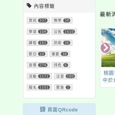
內容標籤
最新
資訊
337
教學
38
學習
109
公告
1610
課程
151
防疫
36
節日
10
重要
38
宣導
274
特色
6
知新北市政府教育
德育護理健康學院115
桃園
活動
1171
注意
180
理「新北市114學
學年度五專完全免試
中於
新未來產業職業試
入學單獨招生資訊
期六
報名
1151
緊急
2
探課程」
日Op
頁面QRcode