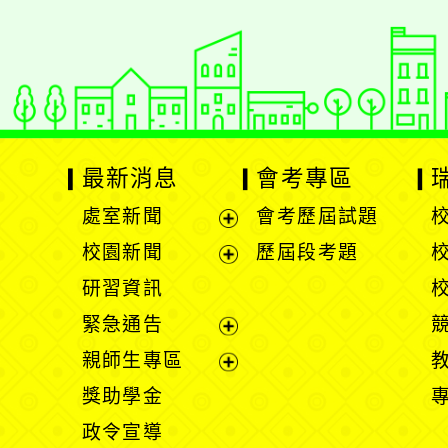
最新消息
會考專區
處室新聞
會考歷屆試題
展
校園新聞
歷屆段考題
開
展
研習資訊
選
開
緊急通告
單
選
展
親師生專區
單
開
展
獎助學金
選
開
政令宣導
單
選