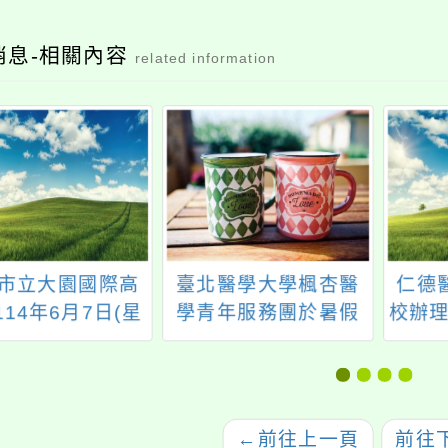
消息-相關內容
related information
市立大園國際高
臺北醫學大學楓杏醫
仁德
114年6月7日(星
學青年服務團於暑假
校辦理
)辦理「校園開放
期間辦理「臺北醫學
專免
en Day 暨校務
大學楓杏醫學營-現代
說明會」活動
醫學研習營」活動
←
前往上一頁
前往