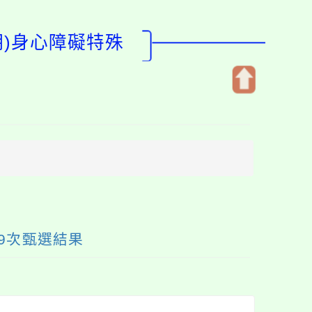
期)身心障礙特殊
開
啟
上
方
區
塊
9次甄選結果