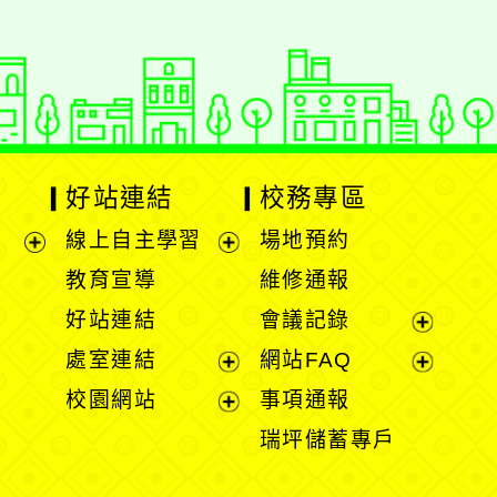
好站連結
校務專區
線上自主學習
場地預約
展
展
教育宣導
維修通報
開
開
好站連結
會議記錄
選
選
展
處室連結
網站FAQ
單
單
開
展
展
校園網站
事項通報
選
開
開
展
瑞坪儲蓄專戶
單
選
選
開
單
單
選