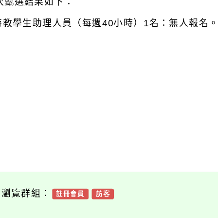
次甄選結果如下：
特教學生助理人員（每週
40
小時）
1
名：無人報名
可瀏覽群組：
註冊會員
訪客