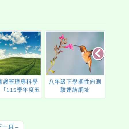
醫護管理專科學
八年級下學期性向測
202
「115學年度五
驗連結網址
墩陽光
試入學線上說明
月6日
會」資訊
下一頁
→