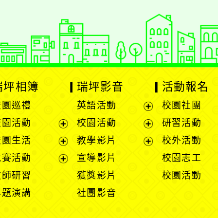
瑞坪相簿
瑞坪影音
活動報名
校園巡禮
英語活動
校園社團
展
校園活動
校園活動
研習活動
開
展
展
校園生活
教學影片
校外活動
選
開
開
展
展
競賽活動
宣導影片
校園志工
單
選
選
開
開
展
教師研習
獲獎影片
校園活動
單
單
選
選
開
專題演講
社團影音
單
單
選
單