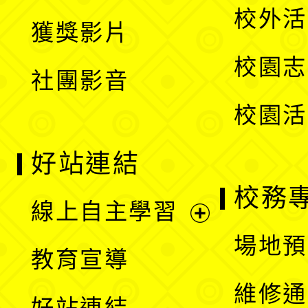
開
校外活
獲獎影片
單
選
校園志
社團影音
單
校園活
好站連結
校務
線上自主學習
展
場地預
教育宣導
開
維修通
好站連結