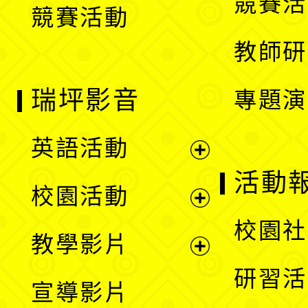
競賽活
競賽活動
單
教師研
瑞坪影音
專題演
英語活動
展
活動
校園活動
開
展
校園社
教學影片
選
開
展
研習活
宣導影片
單
選