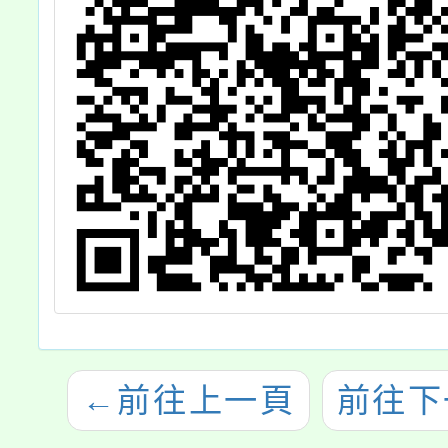
←
前往上一頁
前往下