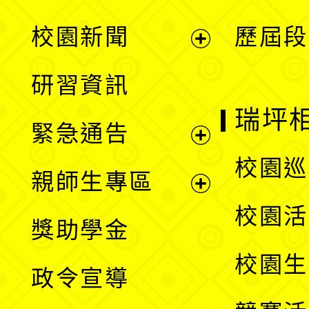
展
校園新聞
歷屆段
開
展
研習資訊
選
開
瑞坪
緊急通告
單
選
展
校園巡
親師生專區
單
開
展
校園活
獎助學金
選
開
校園生
政令宣導
單
選