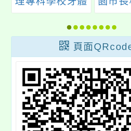
體
園市長穩社福慈
級商工
入
善基金會基金會
辦理「
暨
官網及i-Fare福
特財商
台
利好幫手平台相
頁面QRcod
關社會福利資
訊，學校於協助
學生面臨生活困
難時可參考運
用。