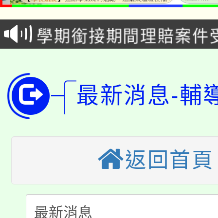
115年食農教育專業人
會
學期銜接期間理賠案件
程
淨零綠領人才培育課程
學籍身 分審查程序及
公告本校115學年度第1
版
最新消息-輔
「2026金融保險知識
代理(課)教師甄選結果(
桃園市115學年度學生
車」活動
公告本校115學年度第
生本土語及新住民語歌
返回首頁
公告本校115學年度第
代理(課)教師甄選結果(
轉知中國文化大學推廣
代理(課)教師甄選結果(