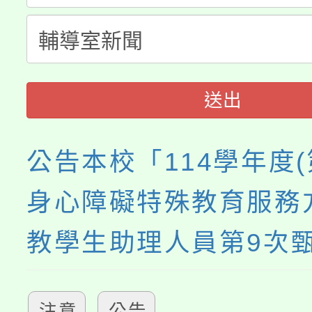
轉知中國文化大學推廣
代理(課)教師甄選結果(
《TA101》溝通分析
程，歡迎學生輔導中心
送出
心理、諮商輔導、社會
公告本校「114學年度(
系所師生報名參加。
身心障礙特殊教育服務
教學生助理人員第9次
注意
公告