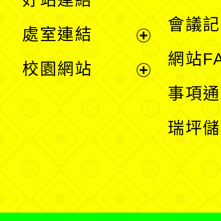
選
會議記
處室連結
單
展
網站F
校園網站
開
展
事項通
選
開
瑞坪儲
單
選
單