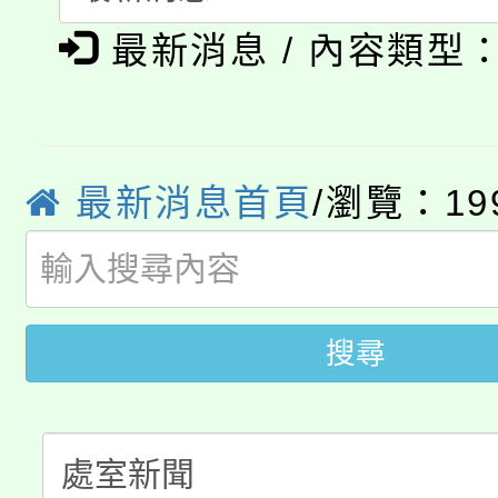
淨零綠生活教案入校路
《TA101》溝通分析
最新消息 / 內容類型
115年食農教育專業人
會
程，歡迎學生輔導中心
學期銜接期間理賠案件
程
心理、諮商輔導、社會
淨零綠領人才培育課程
學籍身 分審查程序及
最新消息首頁
/瀏覽：19
系所師生報名參加。
公告本校115學年度第1
版
「2026金融保險知識
代理(課)教師甄選結果(
桃園市115學年度學生
車」活動
搜尋
公告本校115學年度第
生本土語及新住民語歌
公告本校115學年度第
代理(課)教師甄選結果(