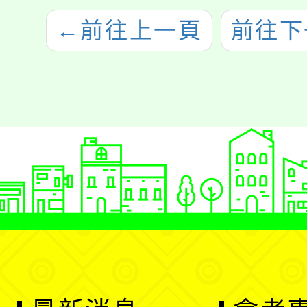
←
前往上一頁
前往下