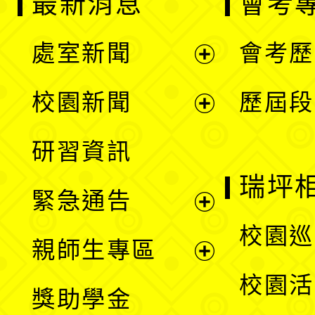
最新消息
會考
處室新聞
會考歷
展
校園新聞
歷屆段
開
展
研習資訊
選
開
瑞坪
緊急通告
單
選
展
校園巡
親師生專區
單
開
展
校園活
獎助學金
選