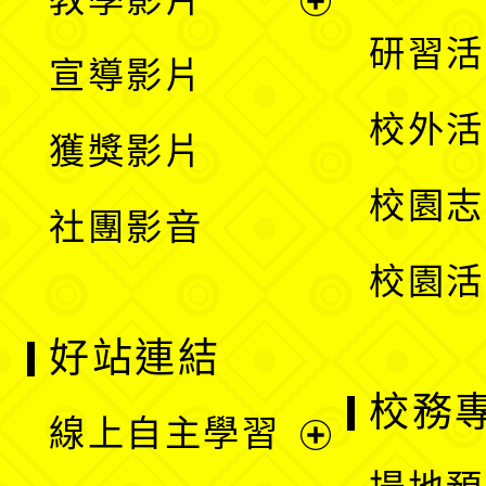
選
開
展
研習活
宣導影片
單
選
開
校外活
獲獎影片
單
選
校園志
社團影音
單
校園活
好站連結
校務
線上自主學習
展