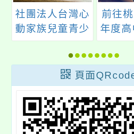
5
社團法人台灣心
前往桃
期
動家族兒童青少
年度高
5
年關懷協會辦理
會注意
灣
系列講座
專車、
臺
頁面QRcod
商
大
年
庭