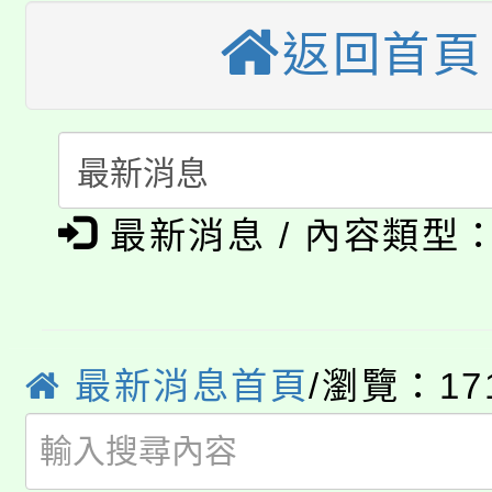
《TA101》溝通分析
返回首頁
桃園市115學年度學生
縣市「校園短影音徵選
程，歡迎學生輔導中心
「桃園市補助參觀特色
要點
門員」簡章及活動海報
心理、諮商輔導、社會
115年度「教育部表揚
展演活動實施計畫」
踴躍報名參加。
系所師生報名參加。
公告本校115學年度第1
義教育推展貢獻獎」
最新消息 / 內容類型
「2026金融保險知識
代理(課)教師甄選結果(
桃園市115學年度學生
車」活動
公告本校115學年度第
最新消息首頁
/瀏覽：17
生本土語及新住民語歌
公告本校115學年度第
代理(課)教師甄選結果(