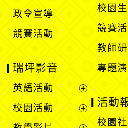
開
校園生
政令宣導
單
選
競賽活
競賽活動
單
教師研
瑞坪影音
專題演
英語活動
展
活動
校園活動
開
展
校園社
教學影片