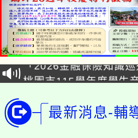
公告本校115學年度第1
「2026金融保險知識
代理(課)教師甄選結果(
桃園市115學年度學生
車」活動
公告本校115學年度第
生本土語及新住民語歌
公告本校115學年度第
代理(課)教師甄選結果(
最新消息-輔
轉知中國文化大學推廣
代理(課)教師甄選結果(
轉知苗栗縣政府辦理11