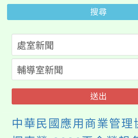
轉知中國文化大學推廣
代理(課)教師甄選結果(
搜尋
轉知苗栗縣政府辦理11
《TA101》溝通分析
桃園市115學年度學生
縣市「校園短影音徵選
程，歡迎學生輔導中心
「桃園市補助參觀特色
要點
門員」簡章及活動海報
心理、諮商輔導、社會
115年度「教育部表揚
展演活動實施計畫」
踴躍報名參加。
系所師生報名參加。
義教育推展貢獻獎」
送出
中華民國應用商業管理