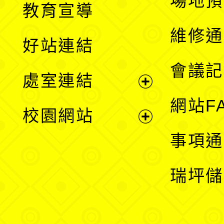
場地預
教育宣導
開
維修通
好站連結
選
會議記
處室連結
單
展
網站F
校園網站
開
展
事項通
選
開
瑞坪儲
單
選