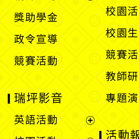
開
展
校園活
獎助學金
選
開
校園生
政令宣導
單
選
競賽活
競賽活動
單
教師研
瑞坪影音
專題演
英語活動
展
活動