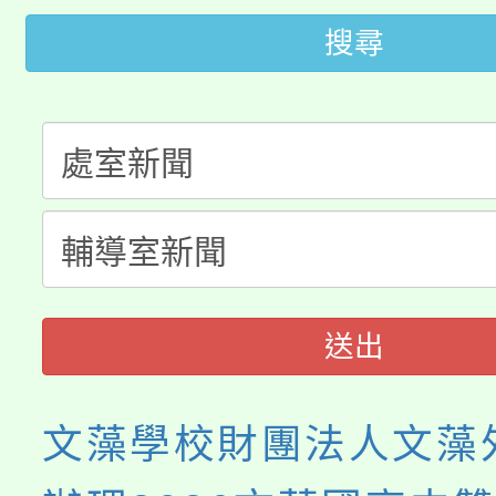
轉知苗栗縣政府辦理11
《TA101》溝通分析
搜尋
桃園市115學年度學生
縣市「校園短影音徵選
程，歡迎學生輔導中心
「桃園市補助參觀特色
要點
門員」簡章及活動海報
心理、諮商輔導、社會
115年度「教育部表揚
展演活動實施計畫」
踴躍報名參加。
系所師生報名參加。
義教育推展貢獻獎」
送出
文藻學校財團法人文藻