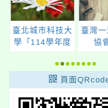
心
臺北城市科技大
臺灣一
服
學「114學年度
協
生
城市技職體驗暨
EdYo
0
五專完全免試入
未來，
學說明會」活動
——
頁面QRcod
坊