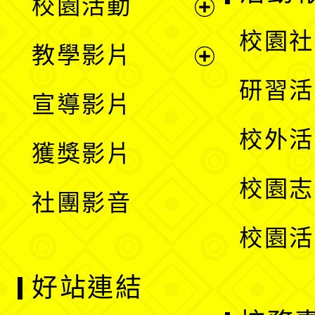
校園活動
開
展
校園社
教學影片
選
開
展
研習活
宣導影片
單
選
開
校外活
獲獎影片
單
選
校園志
社團影音
單
校園活
好站連結