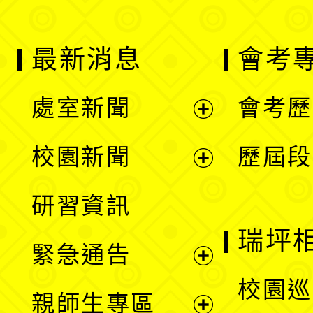
最新消息
會考
處室新聞
會考歷
展
校園新聞
歷屆段
開
展
研習資訊
選
開
瑞坪
緊急通告
單
選
展
校園巡
親師生專區
單