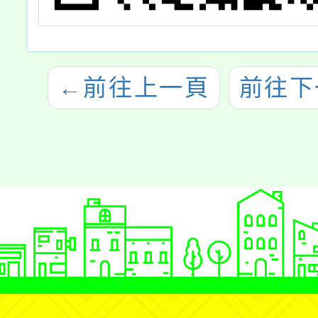
←
前往上一頁
前往下