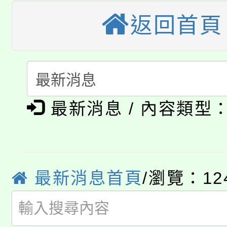
桃園市115學年度學生
縣市「校園短影音徵選
程，歡迎學生輔導中心
返回首頁
「桃園市補助參觀特色
要點
門員」簡章及活動海報
心理、諮商輔導、社會
115年度「教育部表揚
展演活動實施計畫」
踴躍報名參加。
系所師生報名參加。
公告本校115學年度第1
義教育推展貢獻獎」
最新消息 / 內容類型
「2026金融保險知識
代理(課)教師甄選結果(
桃園市115學年度學生
車」活動
公告本校115學年度第
生本土語及新住民語歌
最新消息首頁
/瀏覽：12
公告本校115學年度第
代理(課)教師甄選結果(
轉知中國文化大學推廣
代理(課)教師甄選結果(