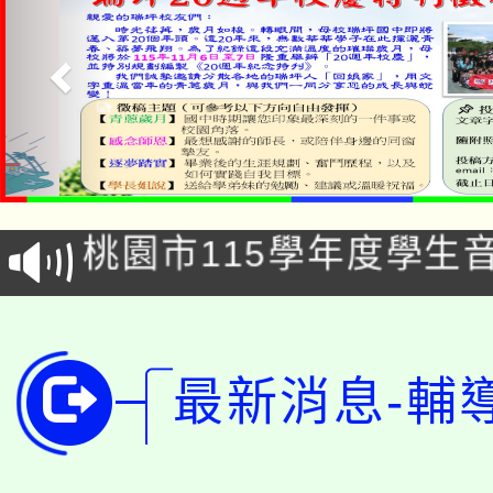
公告本校115學年度第1
「2026金融保險知識
代理(課)教師甄選結果(
桃園市115學年度學生
車」活動
公告本校115學年度第
生本土語及新住民語歌
公告本校115學年度第
代理(課)教師甄選結果(
最新消息-輔
轉知中國文化大學推廣
代理(課)教師甄選結果(
轉知苗栗縣政府辦理11
《TA101》溝通分析