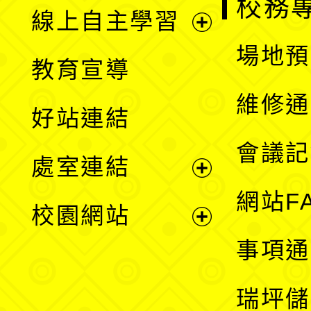
校務
線上自主學習
展
場地預
教育宣導
開
維修通
好站連結
選
會議記
處室連結
單
展
網站F
校園網站
開
展
事項通
選
開
瑞坪儲