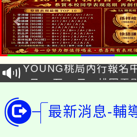
「本色祭」8/29、30
8/21下午1時於龍潭區
場熱烈登場!
YOUNG桃局內行報名
徵才活動。
8月14至27日，桃園
局官網。
115年桃園市運動會8/1
開!
桃園市低收入戶享有免
最新消息-輔
田徑場及游泳池舉行。
大園自造教育及科技中心
視費優惠，中低收入戶