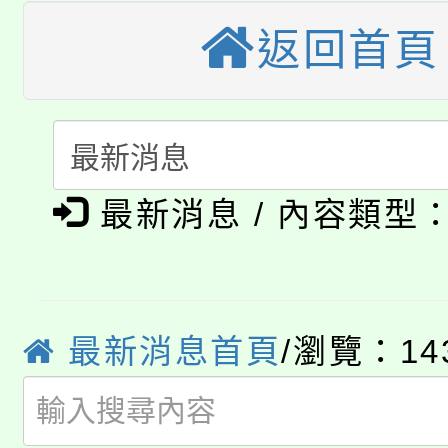
大溪自造教育及科技中心
份教師增能研習
半價優惠，詳情可洽有
返回首頁
淨零綠生活教案入校路
份教師研習
者。
115年食農教育專業人
會
「本色祭」8/29、30
程
8/21下午1時於龍潭區
最新消息 / 內容類型
場熱烈登場!
YOUNG桃局內行報名
徵才活動。
8月14至27日，桃園
局官網。
最新消息首頁
/瀏覽：14
115年桃園市運動會8/1
開!
桃園市低收入戶享有免
田徑場及游泳池舉行。