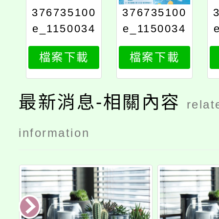
376735100
376735100
e_1150034
e_1150034
363_attach
363_attach
檔案下載
檔案下載
1
2
最新消息-相關內容
relat
information