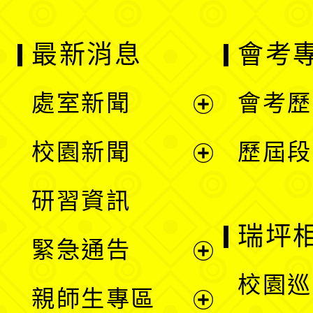
最新消息
會考
處室新聞
會考歷
展
校園新聞
歷屆段
開
展
研習資訊
選
開
瑞坪
緊急通告
單
選
展
校園巡
親師生專區
單