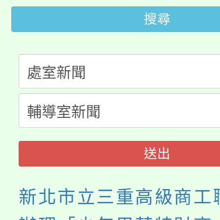
大園自造教育及科技中心
視費優惠，中低收入戶
搜尋
大溪自造教育及科技中心
份教師增能研習
半價優惠，詳情可洽有
淨零綠生活教案入校路
份教師研習
者。
115年食農教育專業人
會
程
送出
新北市立三重高級商工