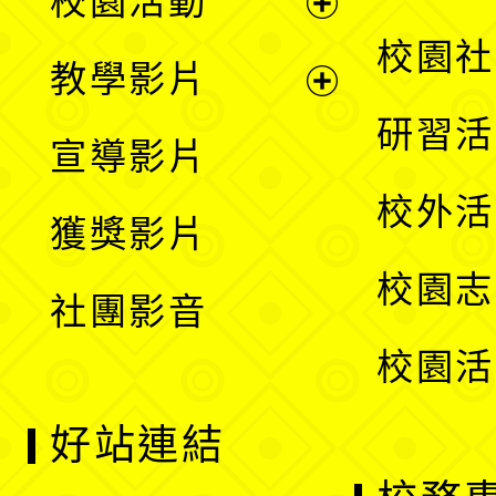
校園活動
開
展
校園社
教學影片
選
開
展
研習活
宣導影片
單
選
開
校外活
獲獎影片
單
選
校園志
社團影音
單
校園活
好站連結