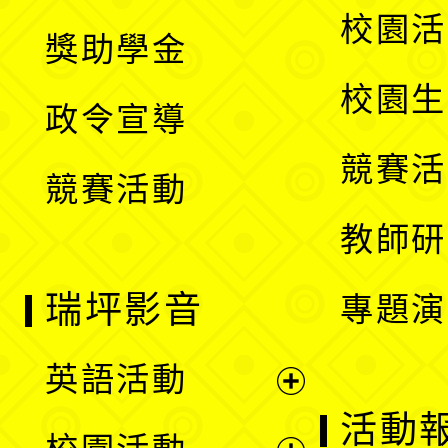
開
展
校園活
獎助學金
選
開
校園生
政令宣導
單
選
競賽活
競賽活動
單
教師研
瑞坪影音
專題演
英語活動
展
活動