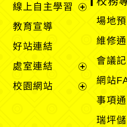
校務
線上自主學習
展
場地預
教育宣導
開
維修通
好站連結
選
會議記
處室連結
單
展
網站F
校園網站
開
展
事項通
選
開
瑞坪儲