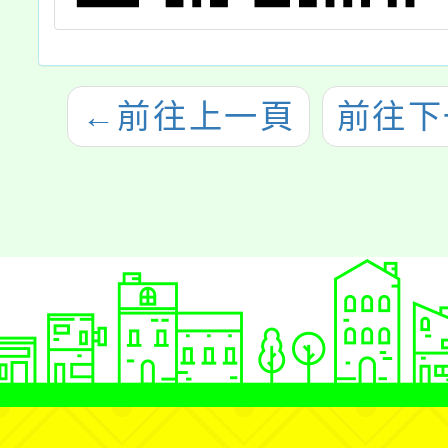
←
前往上一頁
前往下