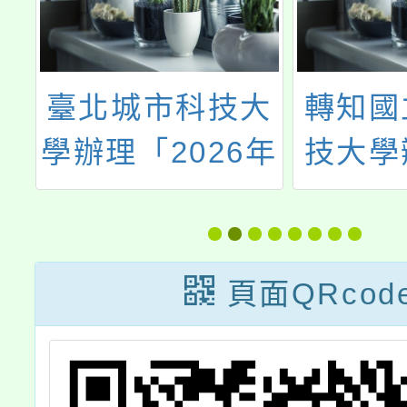
寶
臺北城市科技大
轉知國
遴
學辦理「2026年
技大學
助
寒假日本東京餐
部「全
迎
旅見學團」
x產業
行
技職見
頁面QRcod
或
關
學