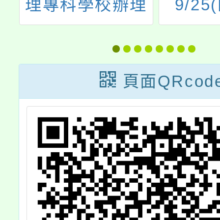
廣
理專科學校辦理
9/25
心
「醫護人員職場
6:30 
令
體驗暨入學說明
本學期
會」及校園參觀
會，歡
頁面QRcod
日
長