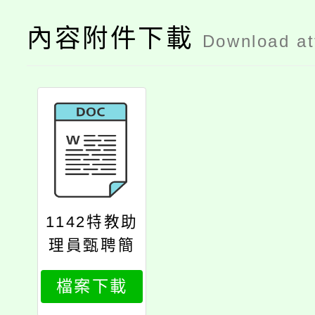
內容附件下載
Download a
1142特教助
理員甄聘簡
章1020次4
檔案下載
0hr