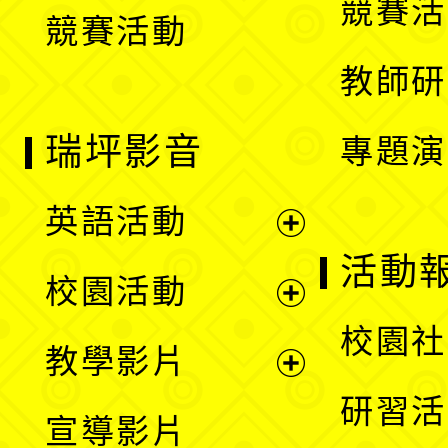
競賽活
競賽活動
單
教師研
瑞坪影音
專題演
英語活動
展
活動
校園活動
開
展
校園社
教學影片
選
開
展
研習活
宣導影片
單