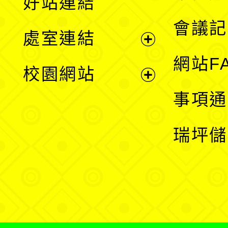
好站連結
選
會議記
處室連結
單
展
網站F
校園網站
開
展
事項通
選
開
瑞坪儲
單
選
單