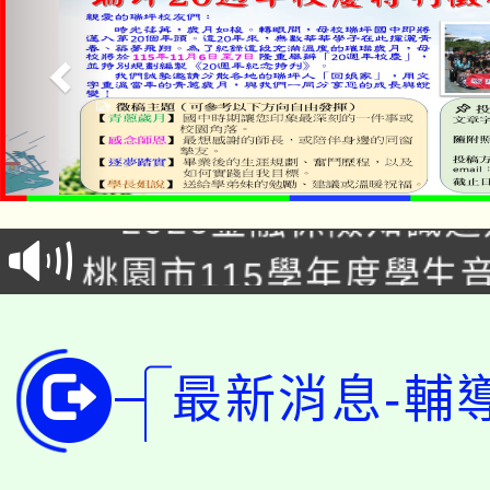
公告本校115學年度第1
「2026金融保險知識
代理(課)教師甄選結果(
桃園市115學年度學生
車」活動
公告本校115學年度第
生本土語及新住民語歌
公告本校115學年度第
代理(課)教師甄選結果(
最新消息-輔
轉知中國文化大學推廣
代理(課)教師甄選結果(
轉知苗栗縣政府辦理11
《TA101》溝通分析