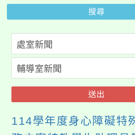
搜尋
轉知苗栗縣政府辦理11
《TA101》溝通分析
桃園市115學年度學生
縣市「校園短影音徵選
程，歡迎學生輔導中心
「桃園市補助參觀特色
要點
門員」簡章及活動海報
心理、諮商輔導、社會
115年度「教育部表揚
展演活動實施計畫」
踴躍報名參加。
系所師生報名參加。
義教育推展貢獻獎」
送出
114學年度身心障礙特