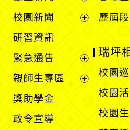
展
校園新聞
歷屆段
開
展
研習資訊
選
開
瑞坪
緊急通告
單
選
展
校園巡
親師生專區
單
開
展
校園活
獎助學金
選
開
校園生
政令宣導
單
選