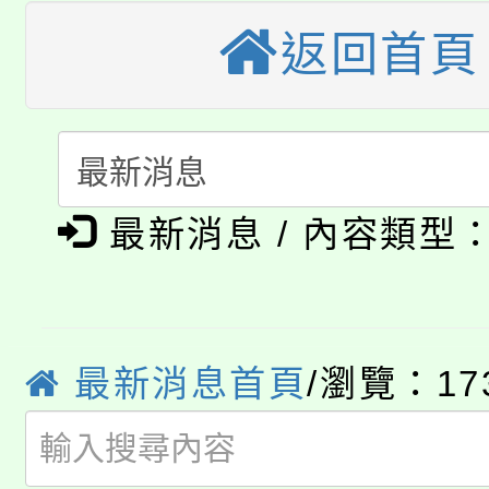
桃園市115學年度學生
返回首頁
縣市「校園短影音徵選
程，歡迎學生輔導中心
「桃園市補助參觀特色
要點
門員」簡章及活動海報
心理、諮商輔導、社會
115年度「教育部表揚
展演活動實施計畫」
踴躍報名參加。
系所師生報名參加。
公告本校115學年度第1
義教育推展貢獻獎」
最新消息 / 內容類型
「2026金融保險知識
代理(課)教師甄選結果(
桃園市115學年度學生
車」活動
公告本校115學年度第
生本土語及新住民語歌
最新消息首頁
/瀏覽：17
公告本校115學年度第
代理(課)教師甄選結果(
轉知中國文化大學推廣
代理(課)教師甄選結果(