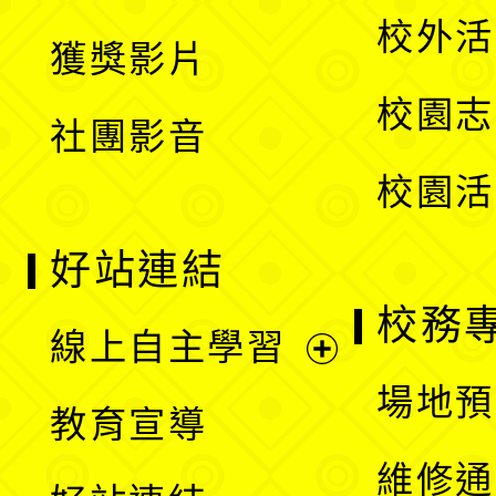
選
開
校外活
獲獎影片
單
選
校園志
社團影音
單
校園活
好站連結
校務
線上自主學習
展
場地預
教育宣導
開
維修通