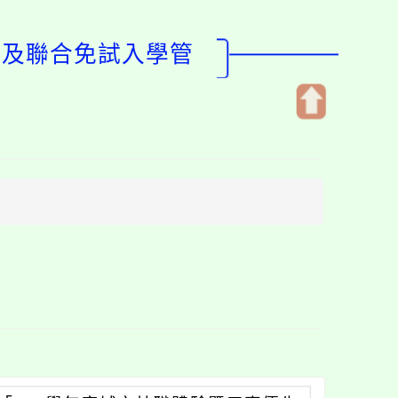
試及聯合免試入學管
開
啟
上
方
區
塊