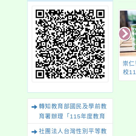
生國小辦理「桃園
轉知新北市政府教育
崇仁
12年度加強各校教
局辦理「112學年度技
校1
員及家長特教知能
術型高級中等學校未
期日
習」，請鼓勵所屬
來新興產業職業試探
師、家長及教師助
課程」相關資訊
轉知教育部國民及學前教
員踴躍報名參加，
請查照
育署辦理「115年度教育
部國民及學前教育署辦理
社團法人台灣性別平等教