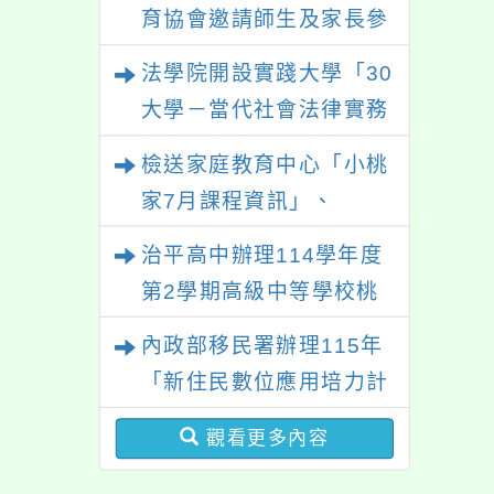
性別平等教育建置課程與
育協會邀請師生及家長參
教學人才庫實施計畫」一
與「幸符製造所：與同志
法學院開設實踐大學「30
案， 請鼓勵校內教師踴
青少年一起長大」互動式
大學－當代社會法律實務
躍提出申請，請查照。
展覽，歡迎參觀。
與應用學分學程專班」招
檢送家庭教育中心「小桃
生文宣
家7月課程資訊」、
「HELLO新鮮人」、
治平高中辦理114學年度
「數位教養練習題」、
第2學期高級中等學校桃
「青少年家長讀書會」、
三區適性入學博覽會體驗
內政部移民署辦理115年
「親密關係工作坊」、
活動
「新住民數位應用培力計
「祖孫樂淘桃創意照片徵
畫」免費資訊課程一案
件活動」海報各1份
觀看更多內容