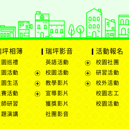
瑞坪相簿
瑞坪影音
活動報名
校園巡禮
英語活動
校園社團
展
校園活動
校園活動
研習活動
開
展
展
校園生活
教學影片
校外活動
選
開
開
展
展
競賽活動
宣導影片
校園志工
單
選
選
開
開
展
教師研習
獲獎影片
校園活動
單
單
選
選
開
專題演講
社團影音
單
單
選
單