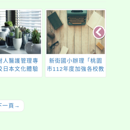
樹人醫護管理專
新街國小辦理「桃園
青埔
校日本文化體驗
市112年度加強各校教
市11
課程
職員及家長特教知能
職員
研習」，請鼓勵所屬
研習
教師及教師助理員踴
勵所
躍報名參加，請查照
理員
下一頁
→