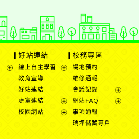
好站連結
校務專區
線上自主學習
場地預約
展
展
教育宣導
維修通報
開
開
好站連結
會議記錄
選
選
展
處室連結
網站FAQ
單
單
開
展
展
校園網站
事項通報
選
開
開
展
瑞坪儲蓄專戶
單
選
選
開
單
單
選