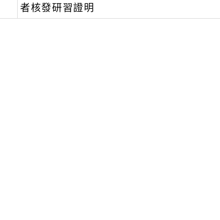
者核發研習證明
文可瀏覽群組：
註冊會員
訪客
容附件下載
Download attachment