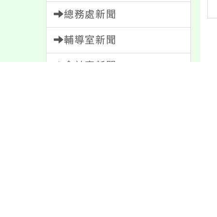
總務處新聞
輔導室新聞
會計室新聞
人事室新聞
內
家長會新聞
內容標籤
內
緊急
2
學習
109
注意
180
宣導
274