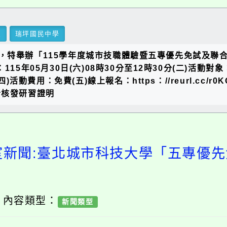
里
瑞坪國民中學
，特舉辦「115學年度城市技職體驗暨五專優先免試及聯合
15年05月30日(六)08時30分至12時30分(二)活動
動費用：免費(五)線上報名：https：//reurl.cc/r0K
與者核發研習證明
室新聞:臺北城市科技大學「五專優
/ 內容類型：
新聞類型