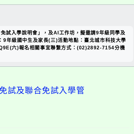
關閉區
免試入學說明會」，及AI工作坊，擬邀請9年級同學及
塊
對象：9年級國中生及家長(三)活動地點：臺北城市科技大學
Q9E(六)報名相關事宜聯繫方式：(02)2892-7154分機
先免試及聯合免試入學管
開
啟
上