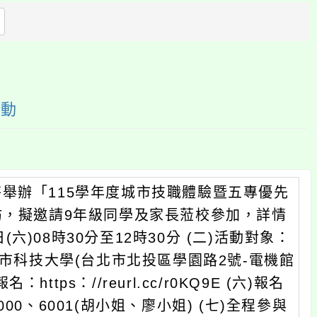
方
區
塊
活動
舉辦「115學年度城市技職體驗暨五專優先
坊，擬邀請9年級同學及家長蒞校參加，詳情
(六)08時30分至12時30分 (二)活動對象：
城市科技大學(台北市北投區學園路2號-電機館
ttps：//reurl.cc/r0KQ9E (六)報名
000、6001(胡小姐、廖小姐) (七)全程參與