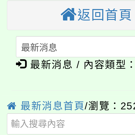
公告本校115學年度第
生本土語及新住民語歌
返回首頁
公告本校115學年度第
代理(課)教師甄選結果(
轉知中國文化大學推廣
代理(課)教師甄選結果(
淨零綠生活教案入校路
《TA101》溝通分析
最新消息 / 內容類型
115年食農教育專業人
會
程，歡迎學生輔導中心
學期銜接期間理賠案件
程
心理、諮商輔導、社會
淨零綠領人才培育課程
學籍身 分審查程序及
最新消息首頁
/瀏覽：25
系所師生報名參加。
公告本校115學年度第1
版
「2026金融保險知識
代理(課)教師甄選結果(