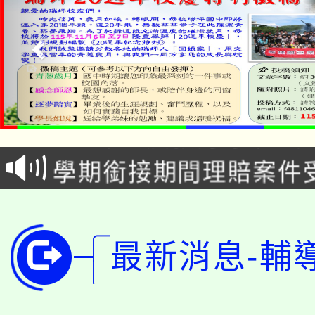
淨零綠生活教案入校路
115年食農教育專業人
會
學期銜接期間理賠案件
程
淨零綠領人才培育課程
學籍身 分審查程序及
公告本校115學年度第1
版
最新消息-輔
「2026金融保險知識
代理(課)教師甄選結果(
桃園市115學年度學生
車」活動