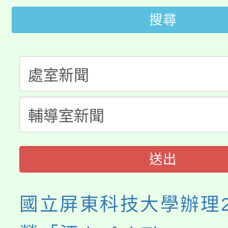
桃園市115學年度學生
車」活動
搜尋
公告本校115學年度第
生本土語及新住民語歌
公告本校115學年度第
代理(課)教師甄選結果(
轉知中國文化大學推廣
代理(課)教師甄選結果(
《TA101》溝通分析
程，歡迎學生輔導中心
送出
心理、諮商輔導、社會
國立屏東科技大學辦理2
系所師生報名參加。