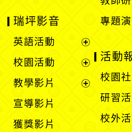
教師研
瑞坪影音
專題演
英語活動
展
活動
校園活動
開
展
校園社
教學影片
選
開
展
研習活
宣導影片
單
選
開
校外活
獲獎影片
單
選