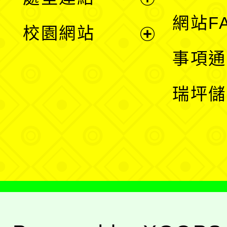
單
展
網站F
校園網站
開
展
事項通
選
開
瑞坪儲
單
選
單