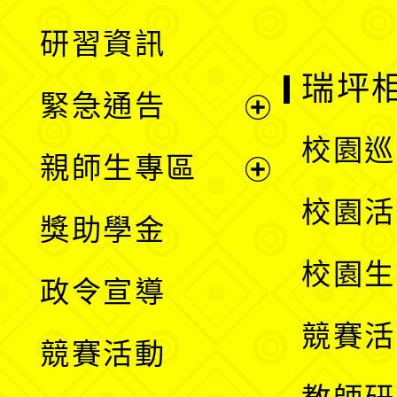
開
展
研習資訊
選
開
瑞坪
緊急通告
單
選
展
校園巡
親師生專區
單
開
展
校園活
獎助學金
選
開
校園生
政令宣導
單
選
競賽活
競賽活動
單