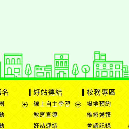
報名
好站連結
校務專區
團
線上自主學習
場地預約
展
展
動
教育宣導
維修通報
開
開
動
好站連結
會議記錄