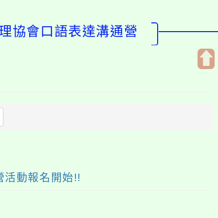
管理協會口語表達溝通營
開
啟
上
方
區
塊
活動報名開始!!