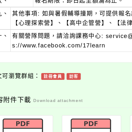
八、
報名期限：即日起至額滿為止。
九、
其他事項: 如與暑假輔導撞期，可提供報名
【心理探索營】、【高中企管營】、【法
十、
有關營隊問題，請洽詢課務中心: service@1
s://www.facebook.com/17learn
文可瀏覽群組：
註冊會員
訪客
容附件下載
Download attachment