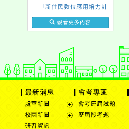
活動
「新住民數位應用培力計
「祖孫樂淘桃創意照片徵
畫」免費資訊課程一案
件活動」海報各1份
觀看更多內容
最新消息
會考專區
處室新聞
會考歷屆試題
展
校園新聞
歷屆段考題
開
展
研習資訊