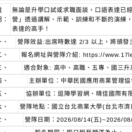
說
無論是升學口試或求職面談，口語表達已
明：
營」透過講解、示範、訓練和不斷的演練
表達的高手！
一、
營隊效益:出席時數達 2/3 以上，將頒
二、
報名網址與營隊介紹: https://www.17lea
三、
適合對象: 高中、高職、五專、國三升
四、
主辦單位：中華民國應用商業管理協
五、
協辦單位：逗陣學習網、晴佳國際有
六、
營隊地點：國立台北商業大學(台北市濟南
七、
營隊日期：2026/08/14(五)~2026/08