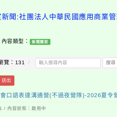
室新聞:社團法人中華民國應用商業
/ 內容類型：
新聞類型
瀏覽：131
搜尋
送出
口語表達溝通營(不過夜營隊)-2026夏令營
11 / 內容狀態：啟用中