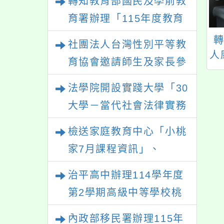
轉知教育部國民及學前教
育署辦理「115年度教育
部國民及學前教育署辦理
年級】6/11班會
八下性向測驗施測網
社團法人台灣性別平等教
性別平等教育建置課程與
庭教育宣導：親子
址
人
育協會邀請師生及家長參
溝通議題
教學人才庫實施計畫」一
與「幸符製造所：與同志
法學院開設實踐大學「30
案， 請鼓勵校內教師踴
青少年一起長大」互動式
大學－當代社會法律實務
躍提出申請，請查照。
展覽，歡迎參觀。
與應用學分學程專班」招
檢送家庭教育中心「小桃
生文宣
家7月課程資訊」、
「HELLO新鮮人」、
治平高中辦理114學年度
「數位教養練習題」、
第2學期高級中等學校桃
「青少年家長讀書會」、
三區適性入學博覽會體驗
內政部移民署辦理115年
「親密關係工作坊」、