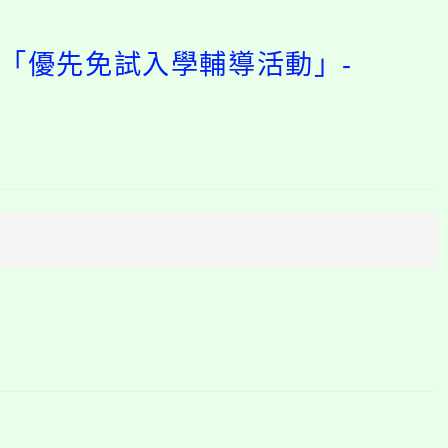
5學年度「優先免試入學
開
啟
上
方
區
塊