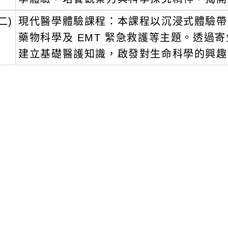
二)
現代醫學體驗課程：本課程以沉浸式體驗帶
藥物科學及 EMT 緊急救護等主題。透過
建立基礎醫護知識，啟發對生命科學的興趣
五、
課程詳情請見本校進修推廣處官網
ttps://ocee.tmu.edu.tw/。
六、
聯絡人：陳專員（02）2736-1661 分機 2
文可瀏覽群組：
註冊會員
訪客
容附件下載
Download attachment