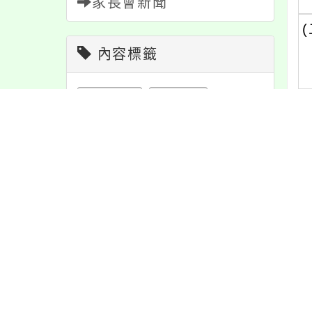
家長會新聞
(
內容標籤
學習
109
節日
10
課程
152
重要
38
緊急
2
h
宣導
274
活動
1171
報名
1151
教學
38
防疫
36
特色
6
注意
180
內
公告
1611
資訊
337
內