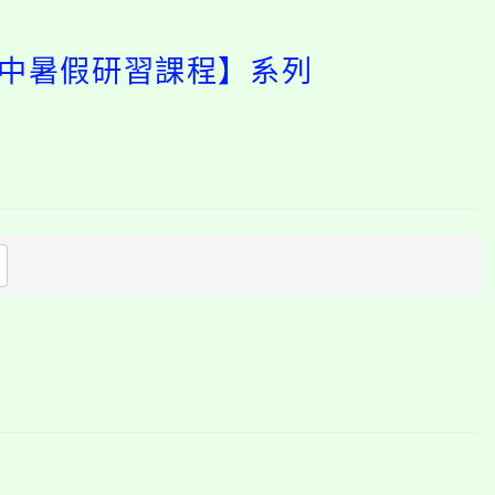
國中暑假研習課程】系列
開
啟
上
方
區
塊