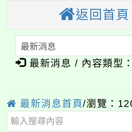
大園自造教育及科技中心
視費優惠，中低收入戶
返回首頁
大溪自造教育及科技中心
份教師增能研習
半價優惠，詳情可洽有
淨零綠生活教案入校路
份教師研習
者。
115年食農教育專業人
會
「本色祭」8/29、30
程
最新消息 / 內容類型
8/21下午1時於龍潭區
場熱烈登場!
YOUNG桃局內行報名
徵才活動。
最新消息首頁
/瀏覽：12
8月14至27日，桃園
局官網。
115年桃園市運動會8/1
開!