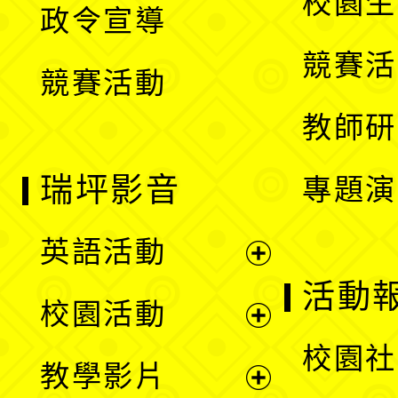
校園生
政令宣導
單
選
競賽活
競賽活動
單
教師研
瑞坪影音
專題演
英語活動
展
活動
校園活動
開
展
校園社
教學影片
選