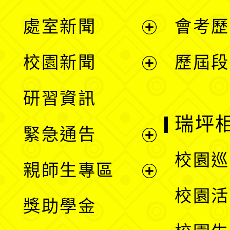
處室新聞
會考歷
展
校園新聞
歷屆段
開
展
研習資訊
選
開
瑞坪
緊急通告
單
選
展
校園巡
親師生專區
單
開
展
校園活
獎助學金
選
開