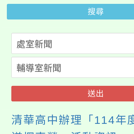
桃園市低收入戶享有免
田徑場及游泳池舉行。
搜尋
大園自造教育及科技中心
視費優惠，中低收入戶
大溪自造教育及科技中心
份教師增能研習
半價優惠，詳情可洽有
淨零綠生活教案入校路
份教師研習
者。
115年食農教育專業人
會
程
送出
清華高中辦理「114年