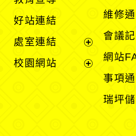
開
維修通
好站連結
選
會議記
處室連結
單
展
網站F
校園網站
開
展
事項通
選
開
瑞坪儲
單
選
單