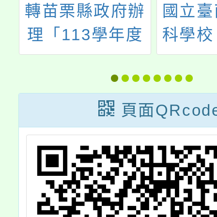
農
轉苗栗縣政府辦
國立臺
學
理「113學年度
科學校
教
國民中小學中介
護人~1
簡
教育措施實施計
專免試
畫－建國國中慈
會(含
頁面QRcod
輝分校參訪活
班)暨
動」一案，請查
照。