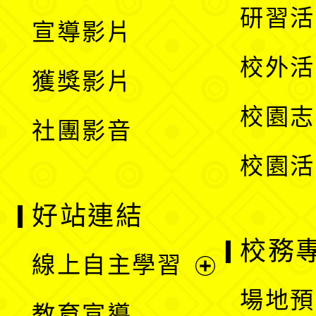
開
展
研習活
宣導影片
單
選
開
校外活
獲獎影片
單
選
校園志
社團影音
單
校園活
好站連結
校務
線上自主學習
展
場地預
教育宣導