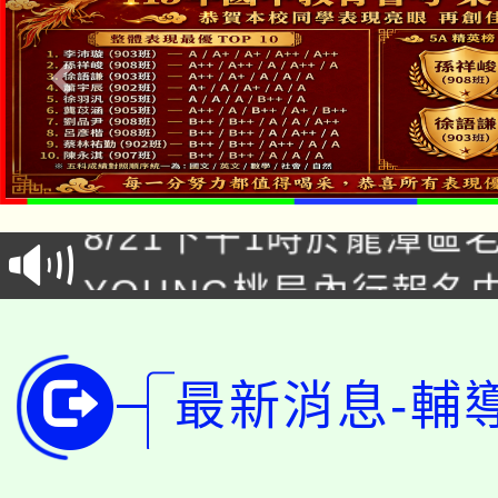
「本色祭」8/29、30
8/21下午1時於龍潭區
場熱烈登場!
YOUNG桃局內行報名
徵才活動。
8月14至27日，桃園
局官網。
115年桃園市運動會8/1
最新消息-輔
開!
桃園市低收入戶享有免
田徑場及游泳池舉行。