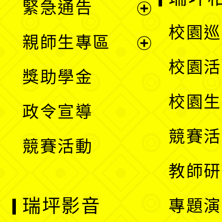
緊急通告
單
選
展
校園巡
親師生專區
單
開
展
校園活
獎助學金
選
開
校園生
政令宣導
單
選
競賽活
競賽活動
單
教師研
瑞坪影音
專題演