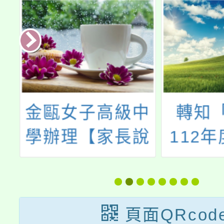
中
轉知「桃園市
中壢家
說
112年度婦女中
年度桃
心─第四場主題
化計畫
講座《STEM女
工場 
生的成長之
Make
頁面QRcod