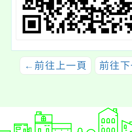
←
前往上一頁
前往下