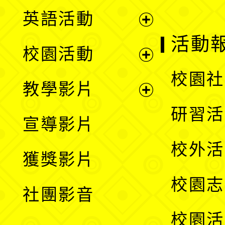
英語活動
展
活動
校園活動
開
展
校園社
教學影片
選
開
展
研習活
宣導影片
單
選
開
校外活
獲獎影片
單
選
校園志
社團影音
單
校園活