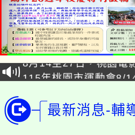
「本色祭」8/29、30
8/21下午1時於龍潭區
場熱烈登場!
YOUNG桃局內行報名
徵才活動。
8月14至27日，桃園
局官網。
115年桃園市運動會8/1
開!
桃園市低收入戶享有免
田徑場及游泳池舉行。
大園自造教育及科技中心
視費優惠，中低收入戶
最新消息-輔
大溪自造教育及科技中心
份教師增能研習
半價優惠，詳情可洽有
淨零綠生活教案入校路