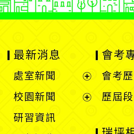
最新消息
會考
處室新聞
會考歷
展
校園新聞
歷屆段
開
展
研習資訊
選
開
瑞坪