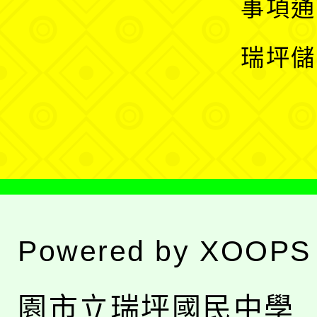
展
事項通
選
開
瑞坪儲
單
選
單
Powered by
XOOPS
園市立瑞坪國民中學