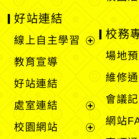
好站連結
校務
線上自主學習
展
場地預
教育宣導
開
維修通
好站連結
選
會議記
處室連結
單
展
網站F
校園網站
開