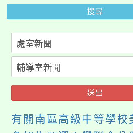
份教師增能研習
半價優惠，詳情可洽有
搜尋
淨零綠生活教案入校路
份教師研習
者。
115年食農教育專業人
會
程
送出
有關南區高級中等學校