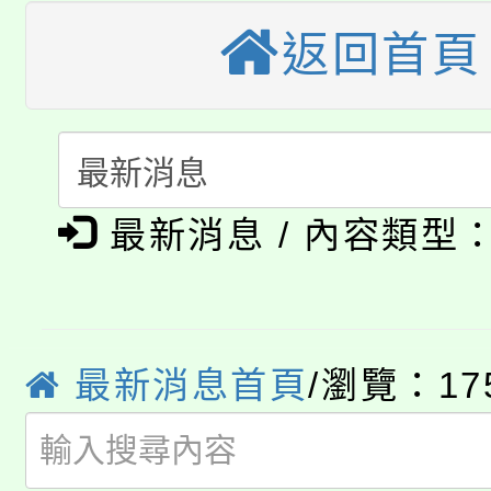
份教師研習
者。
返回首頁
115年食農教育專業人
會
「本色祭」8/29、30
程
8/21下午1時於龍潭區
場熱烈登場!
YOUNG桃局內行報名
徵才活動。
最新消息 / 內容類型
8月14至27日，桃園
局官網。
115年桃園市運動會8/1
開!
桃園市低收入戶享有免
田徑場及游泳池舉行。
最新消息首頁
/瀏覽：17
大園自造教育及科技中心
視費優惠，中低收入戶
大溪自造教育及科技中心