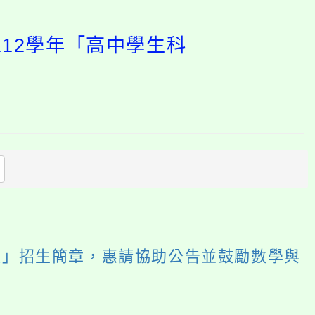
112學年「高中學生科
開
啟
上
方
區
塊
組」招生簡章，惠請協助公告並鼓勵數學與