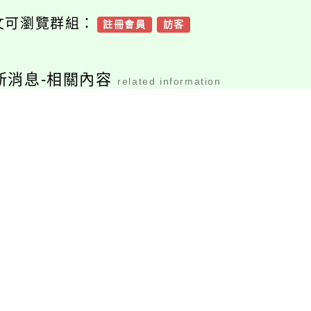
文可瀏覽群組：
註冊會員
訪客
新消息-相關內容
related information
函轉臺北市政府教育
財團法人黃昆輝教授
辦理「臺北市2025
教育基金會辦理「寶
高中職升學進路博覽
佳教育大愛獎」，歡
會」一案
迎推薦長期輔導行為