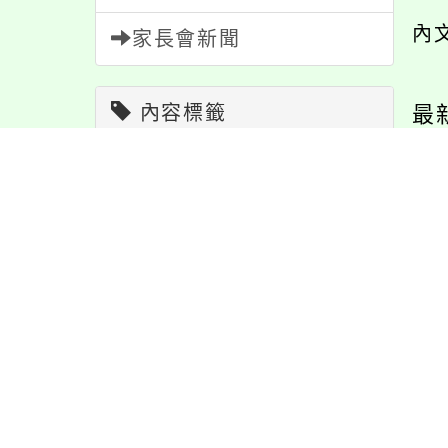
內
家長會新聞
內容標籤
最
活動
1171
資訊
337
防疫
36
宣導
274
報名
1151
注意
180
節日
10
特色
6
灣一滴優教育協會
轉知「114學年度基隆
公告
1611
教學
38
EdYouth「放眼
市立中山高中國中部
局
學習
109
緊急
2
來，解鎖成就——
大德分校慈輝班招生
涯工作坊」活動
簡章」1份，請查照。