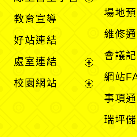
展
場地預
教育宣導
開
維修通
好站連結
選
會議記
處室連結
單
展
網站F
校園網站
開
展
事項通
選
開
瑞坪儲
單
選