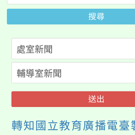
桃園市115學年度學生
車」活動
搜尋
公告本校115學年度第
生本土語及新住民語歌
公告本校115學年度第
代理(課)教師甄選結果(
轉知中國文化大學推廣
代理(課)教師甄選結果(
《TA101》溝通分析
程，歡迎學生輔導中心
送出
心理、諮商輔導、社會
轉知國立教育廣播電臺製
系所師生報名參加。