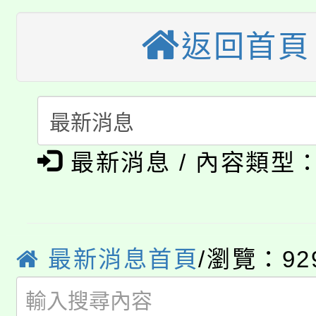
公告本校115學年度第
生本土語及新住民語歌
返回首頁
公告本校115學年度第
代理(課)教師甄選結果(
轉知中國文化大學推廣
代理(課)教師甄選結果(
淨零綠生活教案入校路
《TA101》溝通分析
最新消息 / 內容類型
115年食農教育專業人
會
程，歡迎學生輔導中心
學期銜接期間理賠案件
程
心理、諮商輔導、社會
淨零綠領人才培育課程
學籍身 分審查程序及
系所師生報名參加。
最新消息首頁
/瀏覽：92
公告本校115學年度第1
版
「2026金融保險知識
代理(課)教師甄選結果(