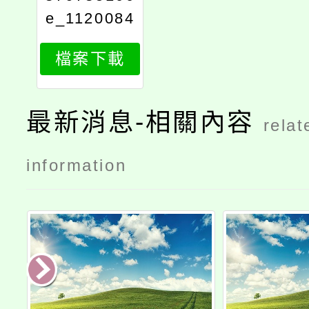
e_1120084
445_attach
檔案下載
1
最新消息-相關內容
relat
information