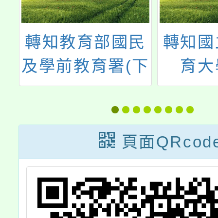
民
轉知國立臺中教
轉知「
下
育大學辦理
永仁高
轉
「112年原住民
入學申
能
族學生升學輔導
點」1
講座Ⅱ-入學機制
頁面QRcod
s
攻略篇」
資