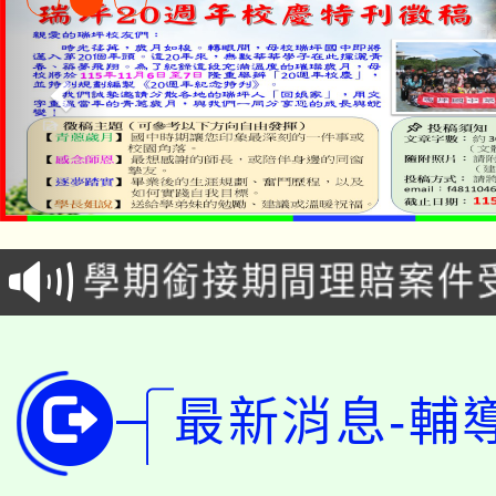
淨零綠生活教案入校路
115年食農教育專業人
會
學期銜接期間理賠案件
程
淨零綠領人才培育課程
學籍身 分審查程序及
公告本校115學年度第1
版
最新消息-輔
「2026金融保險知識
代理(課)教師甄選結果(
桃園市115學年度學生
車」活動