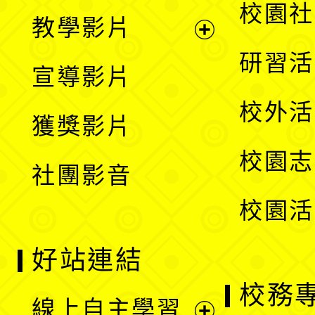
開
展
校園社
教學影片
選
開
展
研習活
宣導影片
單
選
開
校外活
獲獎影片
單
選
校園志
社團影音
單
校園活
好站連結
校務
線上自主學習