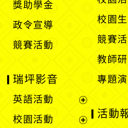
獎助學金
選
開
校園生
政令宣導
單
選
競賽活
競賽活動
單
教師研
瑞坪影音
專題演
英語活動
展
活動
校園活動