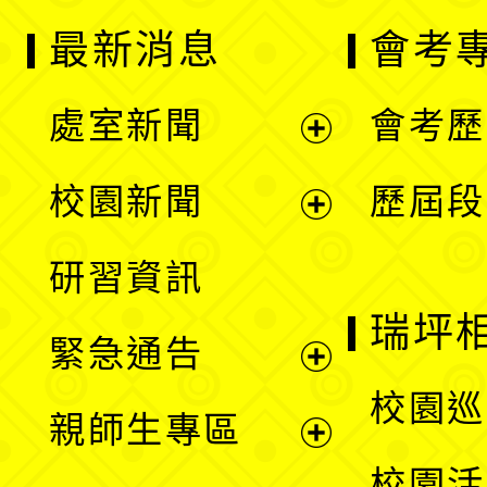
最新消息
會考
處室新聞
會考歷
展
校園新聞
歷屆段
開
展
研習資訊
選
開
瑞坪
緊急通告
單
選
展
校園巡
親師生專區
單
開
展
校園活