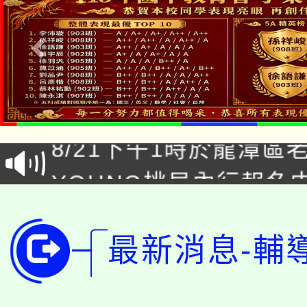
「本色祭」8/29、30
8/21下午1時於龍潭區
場熱烈登場!
YOUNG桃局內行報名
徵才活動。
8月14至27日，桃園
局官網。
115年桃園市運動會8/1
最新消息-輔
開!
桃園市低收入戶享有免
田徑場及游泳池舉行。