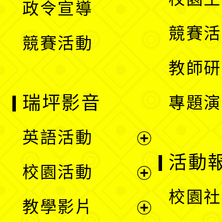
政令宣導
單
選
競賽活
競賽活動
單
教師研
瑞坪影音
專題演
英語活動
展
活動
校園活動
開
展
校園社
教學影片
選