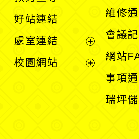
開
維修通
好站連結
選
會議記
處室連結
單
展
網站F
校園網站
開
展
事項通
選
開
瑞坪儲
單
選
單