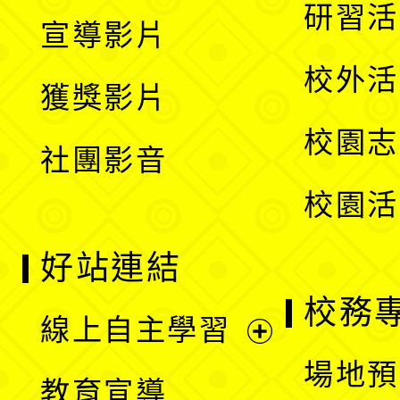
開
展
研習活
宣導影片
單
選
開
校外活
獲獎影片
單
選
校園志
社團影音
單
校園活
好站連結
校務
線上自主學習
展
場地預
教育宣導