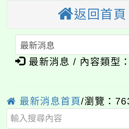
大園自造教育及科技中心
視費優惠，中低收入戶
返回首頁
大溪自造教育及科技中心
份教師增能研習
半價優惠，詳情可洽有
淨零綠生活教案入校路
份教師研習
者。
115年食農教育專業人
會
「本色祭」8/29、30
程
最新消息 / 內容類型
8/21下午1時於龍潭區
場熱烈登場!
YOUNG桃局內行報名
徵才活動。
最新消息首頁
/瀏覽：76
8月14至27日，桃園
局官網。
115年桃園市運動會8/1
開!