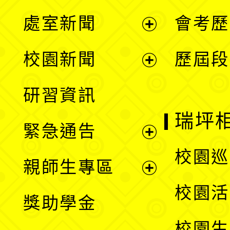
處室新聞
會考歷
展
校園新聞
歷屆段
開
展
研習資訊
選
開
瑞坪
緊急通告
單
選
展
校園巡
親師生專區
單
開
展
校園活
獎助學金
選
開
校園生