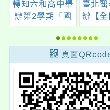
立
轉知六和高中舉
臺北醫
班
辦第2學期「國
辦【全
要
中學術及性向探
暑期醫
如
索活動」
醫學體
。
組)、
頁面QRcod
暑期醫
科技