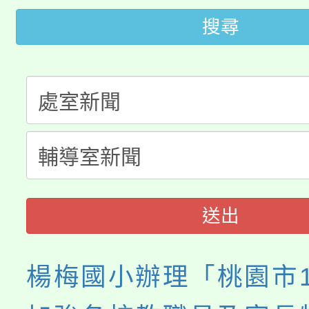
桃園市低收入戶享有免
田徑場及游泳池舉行。
搜尋
大園自造教育及科技中心
視費優惠，中低收入戶
大溪自造教育及科技中心
份教師增能研習
半價優惠，詳情可洽有
淨零綠生活教案入校路
份教師研習
者。
115年食農教育專業人
會
程
送出
楊梅國小辦理「桃園市1